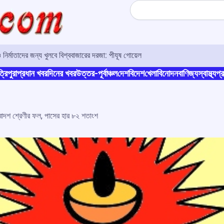
Search
 নির্মাতাদের জন্য খুলবে বিশ্ববাজারের দরজা: পীযূষ গোয়েল
্রিপুরা
প্রধান খবর
দিনের খবর
উত্তর-পূর্বাঞ্চল
দেশ
বিদেশ
খেলা
বিনোদন
বাণিজ্য
স্বাস্থ্য
প্র
বাদশ শ্রেণীর ফল, পাসের হার ৮২ শতাংশ