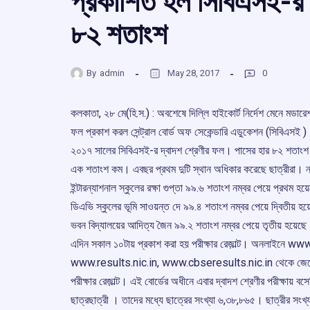
প্রকাশিত হল সিবিএসই-র দ
৮২ শতাংশ
By
admin
May 28, 2017
0
কলকাতা, ২৮ মে(হি.স.) : অবশেষে দিল্লি হাইকোর্ট নির্দেশ মেনে মডার
ফল প্রকাশ করল সেন্ট্রাল বোর্ড অফ সেকেন্ডারি এডুকেশন (সিবিএসই )
২০১৭ সালের সিবিএসই-র দ্বাদশ শ্রেণীর ফল। পাসের হার ৮২ শতা
এক শতাংশ কম। এবছর প্রথম দুটি স্থান অধিকার করেছে ছাত্রীরা। ন
ইন্টারন্যাশনাল স্কুলের রক্ষা গুপ্তা ৯৯.৬ শতাংশ নম্বর পেয়ে প্রথম 
ডিএভি স্কুলের ভূমি সাওয়ন্ত দে ৯৯.৪ শতাংশ নম্বর পেয়ে দ্বিতীয় 
ভবন বিদ্যালয়ের আদিত্য জৈন ৯৯.২ শতাংশ নম্বর পেয়ে তৃতীয় হয়েছ
এদিন সকাল ১০টায় প্রকাশ করা হয় পরীক্ষার রেজ়াল্ট। অনলাইনে ww
www.results.nic.in, www.cbseresults.nic.in থেকে জেনে 
পরীক্ষার রেজ়াল্ট। এই বোর্ডের অধীনে এবার দ্বাদশ শ্রেণীর পরীক্ষায়
ছাত্রছাত্রী । তাদের মধ্যে ছাত্রের সংখ্যা ৬,৩৮,৮৬৫। ছাত্রীর সংখ্