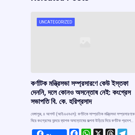
UNCATEGORIZED
কর্ণাটক মন্ত্রিসভা সম্প্রসারণে কেউ ইস্তফা
দেননি, দলে কোনও অসন্তোষ নেই: কংগ্রেস
সভাপতি বি. কে. হরিপ্রসাদ
বেঙ্গালুরু, ৪ আগস্ট (আইএএনএস): কর্ণাটকে সাম্প্রতিক মন্ত্রিসভা সম্প্রসারণকে
ঘিরে কংগ্রেসের অন্দরে ব্যাপক অসন্তোষের জল্পনা উড়িয়ে দিয়ে কর্ণাটক প্রদেশ…
F
W
X
T
T