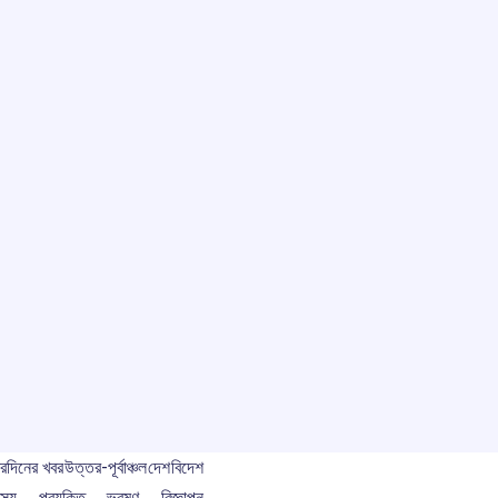
বর
দিনের খবর
উত্তর-পূর্বাঞ্চল
দেশ
বিদেশ
স্থ্য
প্রযুক্তি
ভ্রমণ
বিজ্ঞাপন