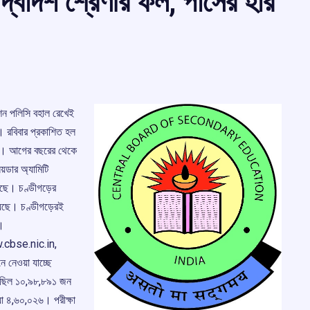
্বাদশ শ্রেণীর ফল, পাসের হার
েশন পলিসি বহাল রেখেই
। রবিবার প্রকাশিত হল
ংশ। আগের বছরের থেকে
য়ডার অ্যামিটি
হয়েছে। চণ্ডীগড়ের
হয়েছে। চণ্ডীগড়েরই
ে।
w.cbse.nic.in,
নেওয়া যাচ্ছে
 বসেছিল ১০,৯৮,৮৯১ জন
যা ৪,৬০,০২৬। পরীক্ষা