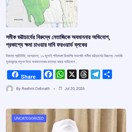
সমীক ভট্টাচার্যের বিরুদ্ধে নেতাজিকে অবমাননার অভিযোগ,
প্রকাশ্যে ক্ষমা চাওয়ার দাবি ফরওয়ার্ড ব্লকের
নিজস্ব প্রতিনিধি, আগরতলা, ১৯ জুলাই:পশ্চিমবঙ্গ বিজেপির সভাপতি সমীক ভট্টাচার্যের বিরুদ্ধে নেতাজি
সুভাষচন্দ্র বসুকে নিয়ে অবমাননাকর মন্তব্য করার অভিযোগ…
F
W
X
T
T
S
Share
a
h
hr
el
h
By
Reshmi Debnath
Jul 20, 2026
ce
at
e
e
ar
b
s
a
gr
e
o
A
d
a
o
p
s
m
UNCATEGORIZED
k
p