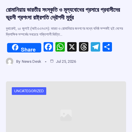
রোমানিয়ায় ভারতীয় সংস্কৃতি ও মূল্যবোধের প্রসারে প্রবাসীদের
ভূয়সী প্রশংসা রাষ্ট্রপতি দ্রৌপদী মুর্মুর
বুখারেস্ট, ২৫ জুলাই (আইএএনএস): ভারত ও রোমানিয়ার জনগণের মধ্যে ঘনিষ্ঠ সম্পর্কই দুই দেশের
দ্বিপাক্ষিক সম্পর্কের সবচেয়ে শক্তিশালী ভিত্তি…
F
W
X
T
T
S
Share
a
h
hr
el
h
By
News Desk
Jul 25, 2026
ce
at
e
e
ar
b
s
a
gr
e
o
A
d
a
o
p
s
m
UNCATEGORIZED
k
p