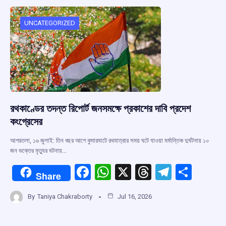
o
A
d
a
o
p
s
m
UNCATEGORIZED
k
p
রথকাণ্ডের তদন্ত রিপোর্ট জনসমক্ষে প্রকাশের দাবি প্রদেশ
কংগ্রেসের
আগরতলা, ১৬ জুলাই: তিন বছর আগে কুমারঘাটে রথযাত্রার সময় ঘটে যাওয়া মর্মান্তিক দুর্ঘটনায় ১০
জন ভক্তের মৃত্যুর ঘটনায়…
F
W
X
T
T
S
Share
a
h
hr
el
h
By
Taniya Chakraborty
Jul 16, 2026
ce
at
e
e
ar
b
s
a
gr
e