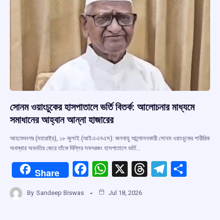
সোনম ওয়াংচুকের হাসপাতালে ভর্তি বিতর্ক: আলোচনার মাধ্যমে
সমাধানের আহ্বান আন্না হাজারের
আহমেদনগর (মহারাষ্ট্র), ১৮ জুলাই (আইএএনএস): জলবায়ু আন্দোলনকারী সোনম ওয়াংচুকের শারীরিক
অবস্থার অবনতির জেরে তাঁকে দিল্লির সফদরজং হাসপাতালে ভর্তি…
F
W
X
T
T
S
Share
a
h
hr
el
h
By
Sandeep Biswas
Jul 18, 2026
ce
at
e
e
ar
b
s
a
gr
e