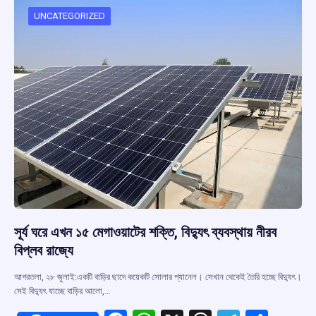
o
A
d
a
o
p
s
m
UNCATEGORIZED
k
p
সূর্য ঘরে এখন ১৫ মেগাওয়াটের শক্তি, বিদ্যুৎ ব্যবস্থায় নীরব
বিপ্লব রাজ্যে
আগরতলা, ২৮ জুলাই:একটি বাড়ির ছাদে কয়েকটি সোলার প্যানেল। সেখান থেকেই তৈরি হচ্ছে বিদ্যুৎ।
সেই বিদ্যুৎ যাচ্ছে বাড়ির আলো,…