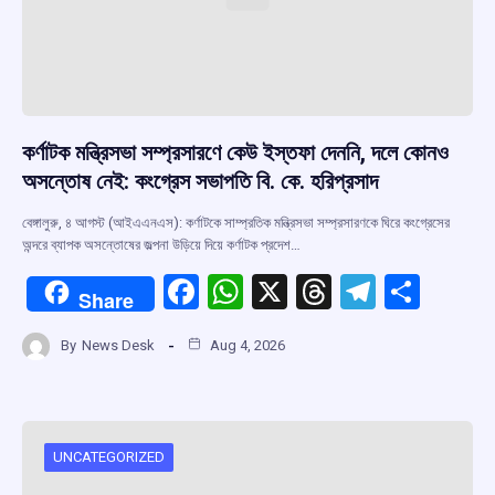
কর্ণাটক মন্ত্রিসভা সম্প্রসারণে কেউ ইস্তফা দেননি, দলে কোনও
অসন্তোষ নেই: কংগ্রেস সভাপতি বি. কে. হরিপ্রসাদ
বেঙ্গালুরু, ৪ আগস্ট (আইএএনএস): কর্ণাটকে সাম্প্রতিক মন্ত্রিসভা সম্প্রসারণকে ঘিরে কংগ্রেসের
অন্দরে ব্যাপক অসন্তোষের জল্পনা উড়িয়ে দিয়ে কর্ণাটক প্রদেশ…
F
W
X
T
T
S
Share
a
h
hr
el
h
By
News Desk
Aug 4, 2026
ce
at
e
e
ar
b
s
a
gr
e
o
A
d
a
o
p
s
m
UNCATEGORIZED