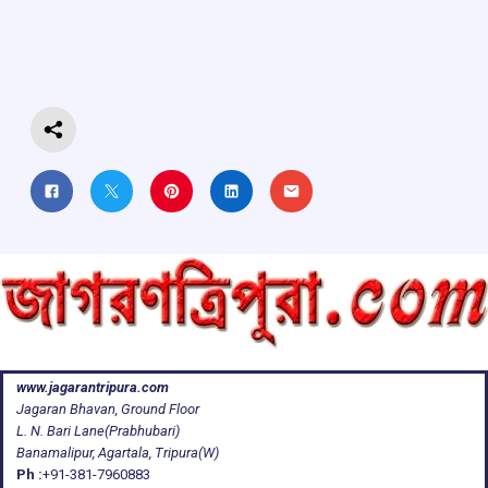
o
A
d
a
o
p
s
m
k
p
www.jagarantripura.com
Jagaran Bhavan, Ground Floor
L. N. Bari Lane(Prabhubari)
Banamalipur, Agartala, Tripura(W)
Ph :
+91-381-7960883