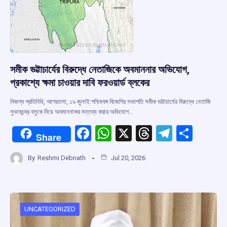
সমীক ভট্টাচার্যের বিরুদ্ধে নেতাজিকে অবমাননার অভিযোগ,
প্রকাশ্যে ক্ষমা চাওয়ার দাবি ফরওয়ার্ড ব্লকের
নিজস্ব প্রতিনিধি, আগরতলা, ১৯ জুলাই:পশ্চিমবঙ্গ বিজেপির সভাপতি সমীক ভট্টাচার্যের বিরুদ্ধে নেতাজি
সুভাষচন্দ্র বসুকে নিয়ে অবমাননাকর মন্তব্য করার অভিযোগ…
F
W
X
T
T
S
Share
a
h
hr
el
h
By
Reshmi Debnath
Jul 20, 2026
ce
at
e
e
ar
b
s
a
gr
e
o
A
d
a
o
p
s
m
UNCATEGORIZED