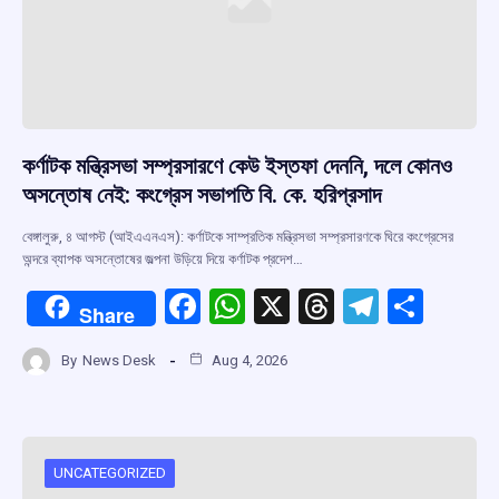
কর্ণাটক মন্ত্রিসভা সম্প্রসারণে কেউ ইস্তফা দেননি, দলে কোনও
অসন্তোষ নেই: কংগ্রেস সভাপতি বি. কে. হরিপ্রসাদ
বেঙ্গালুরু, ৪ আগস্ট (আইএএনএস): কর্ণাটকে সাম্প্রতিক মন্ত্রিসভা সম্প্রসারণকে ঘিরে কংগ্রেসের
অন্দরে ব্যাপক অসন্তোষের জল্পনা উড়িয়ে দিয়ে কর্ণাটক প্রদেশ…
F
W
X
T
T
S
Share
a
h
hr
el
h
By
News Desk
Aug 4, 2026
ce
at
e
e
ar
b
s
a
gr
e
o
A
d
a
o
p
s
m
UNCATEGORIZED