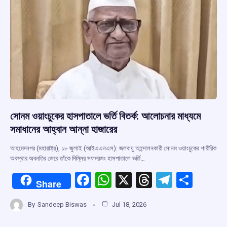
k
p
সোনম ওয়াংচুকের হাসপাতালে ভর্তি বিতর্ক: আলোচনার মাধ্যমে
সমাধানের আহ্বান আন্না হাজারের
আহমেদনগর (মহারাষ্ট্র), ১৮ জুলাই (আইএএনএস): জলবায়ু আন্দোলনকারী সোনম ওয়াংচুকের শারীরিক
অবস্থার অবনতির জেরে তাঁকে দিল্লির সফদরজং হাসপাতালে ভর্তি…
F
W
X
T
T
S
Share
a
h
hr
el
h
By
Sandeep Biswas
Jul 18, 2026
ce
at
e
e
ar