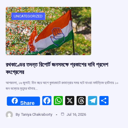
b
s
a
gr
e
o
A
d
a
o
p
s
m
UNCATEGORIZED
k
p
রথকাণ্ডের তদন্ত রিপোর্ট জনসমক্ষে প্রকাশের দাবি প্রদেশ
কংগ্রেসের
আগরতলা, ১৬ জুলাই: তিন বছর আগে কুমারঘাটে রথযাত্রার সময় ঘটে যাওয়া মর্মান্তিক দুর্ঘটনায় ১০
জন ভক্তের মৃত্যুর ঘটনায়…
F
W
X
T
T
S
Share
a
h
hr
el
h
By
Taniya Chakraborty
Jul 16, 2026
ce
at
e
e
ar
b
s
a
gr
e