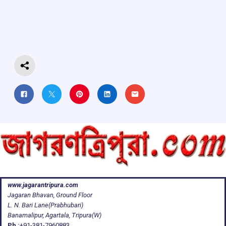
o
A
d
a
o
p
s
m
k
p
www.jagarantripura.com
Jagaran Bhavan, Ground Floor
L. N. Bari Lane(Prabhubari)
Banamalipur, Agartala, Tripura(W)
Ph :
+91-381-7960883