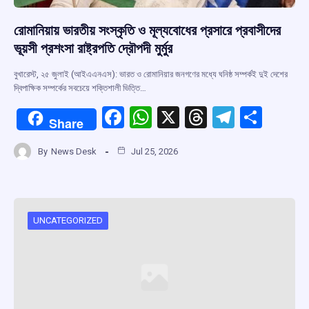
রোমানিয়ায় ভারতীয় সংস্কৃতি ও মূল্যবোধের প্রসারে প্রবাসীদের
ভূয়সী প্রশংসা রাষ্ট্রপতি দ্রৌপদী মুর্মুর
বুখারেস্ট, ২৫ জুলাই (আইএএনএস): ভারত ও রোমানিয়ার জনগণের মধ্যে ঘনিষ্ঠ সম্পর্কই দুই দেশের
দ্বিপাক্ষিক সম্পর্কের সবচেয়ে শক্তিশালী ভিত্তি…
F
W
X
T
T
S
Share
a
h
hr
el
h
By
News Desk
Jul 25, 2026
ce
at
e
e
ar
b
s
a
gr
e
o
A
d
a
o
p
s
m
UNCATEGORIZED
k
p