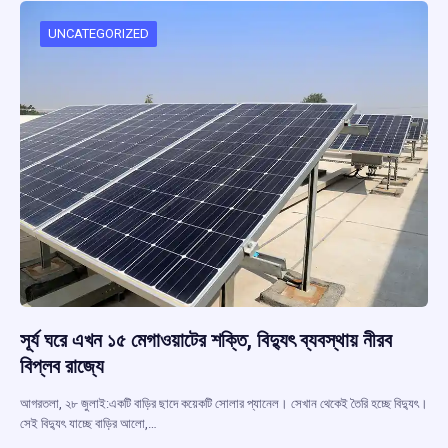
o
A
d
a
o
p
s
m
UNCATEGORIZED
k
p
সূর্য ঘরে এখন ১৫ মেগাওয়াটের শক্তি, বিদ্যুৎ ব্যবস্থায় নীরব
বিপ্লব রাজ্যে
আগরতলা, ২৮ জুলাই:একটি বাড়ির ছাদে কয়েকটি সোলার প্যানেল। সেখান থেকেই তৈরি হচ্ছে বিদ্যুৎ।
সেই বিদ্যুৎ যাচ্ছে বাড়ির আলো,…