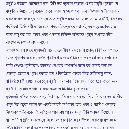
মজুরীও বাড়ানো প্রয়োজন বলে তিনি মত প্রকাশ করেছে৷ রেগার মজুরী প্রদানে যে
পদ্ধতি বর্তমানে চালু রয়েছে তাকে আরও সহজ ও সরল করার উপরও মানিক সরকার
গুরুত্বারোপ করেছেন৷ যে পদ্ধতিতে মজুরী প্রদান করা হচ্ছে তা অনেকটাই বিলম্বিত
প্রক্রিয়া৷ তিনি দাবী রাখেন রেগা প্রকল্পটি শুধুমাত্র গ্রামেই নয় শহর এলাকাতেও
যাতে চালু করা হয়৷ কারণ, শহর এলাকার বিভিন্ন বস্তিতে প্রচুর সংখ্যায় গরীব
অংশের জনগণ বসবাস করছেন৷
কর্মসংস্থান প্রসঙ্গে মুখ্যমন্ত্রী বলেন, কেন্দ্রীয় সরকারের প্রয়োজন বিভিন্ন দপ্তরে
যেসব শূন্যপদ রয়েছে সেগুলি পূরণ করা এবং এই নিয়োগ প্রক্রিয়া জারি রাখা৷ কার
ফাকি দেওয়া প্রতিরোধে ব্যবস্থা নেওয়ার পাশাপাশি যাতে কর আদায় করা হয়
সেজন্য উদ্যোগ গ্রহণ করতে হবে৷ পরিকাঠামো ক্ষেত্র নিয়ে মানিকবাবু বলেন,
পরিকাঠামো উন্নয়নের ক্ষেত্রে গ্রামীণ এলাকার দিকে নজর দিতে হবে৷ তাতে করে
গ্রামীণ এলাকার জনগণের ক্রয় ক্ষমতাও দিনদিন বৃদ্ধি পাবে৷
মুখ্যমন্ত্রী মানিক সরকার খাদ্য নিরাপত্তা নিয়ে তার মতামত দিতে গিয়ে বলেন, জাতীয়
খাদ্য নিরাপত্তা আইন হল একটি আইনী অধিকার৷ তাই শহর ও গ্রামীণ এলাকার
সিংহভাগ পরিবারকে এই আইনের আওতায় আনার জন্য তিনি পরামর্শ দিয়েছেন৷
পাশাপাশি গণবন্টন ব্যবস্থাকে আরও সম্প্রসারিত করার উপরও গুরুত্বারোপ করেন
তিনি৷ চিনি ও কেরোসিন প্রসঙ্গ নিয়ে মুখ্যমন্ত্রী বলেন, রেশনে চিনি ও কেরোসিন