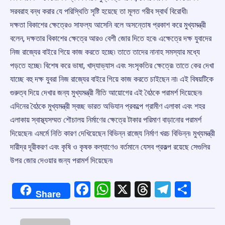
সরবরাহ বন্ধ করার যে পরিস্থিতি সৃষ্টি হয়েছে তা মূলত গরীব স্বার্থ বিরোধী৷
দক্ষতা বিকাশের ক্ষেত্রেও সাফল্য আসেনি বলে অসন্তোষ প্রকাশ করে মুখ্যমন্ত্রী
বলেন, দক্ষতার বিকাশের ক্ষেত্রে আরও বেশী জোর দিতে হবে৷ এক্ষেত্রে দক্ষ যুবাদের
নিজ রাজ্যের বাইরে গিয়ে কাজ করতে হচ্ছে৷ তাতে তাদের নানাহ সমস্যার মধ্যে
পড়তে হচ্ছে৷ বিশেষ করে ভাষা, খাদ্যাভ্যাস এবং সংসৃকতির ক্ষেত্রে৷ তাতে কের দেখা
যাচ্ছে বহু দক্ষ যুবরা নিজ রাজ্যের বাইরে গিয়ে কাজ করতে চাইছেন না৷ এই বিষয়টিকে
গুরুত্ব দিয়ে দেখার জন্য মুখ্যমন্ত্রী নীতি আয়োগের এই বৈঠকে পরামর্শ দিয়েছেন৷
এদিনের বৈঠকে মুখ্যমন্ত্রী স্বচ্ছ ভারত অভিযান প্রকল্পে গ্রামীণ এলাকা এবং শহর
এলাকায় স্বাস্থ্যসম্মত শৌচালয় নির্মাণের ক্ষেত্রে টাকার পরিমাণ বাড়ানোর পরামর্শ
দিয়েছেন৷ এমর্মে নিতি কারণ দেখিয়েছেন বিভিন্ন রাজ্যে নির্মাণ খরচ বিভিন্ন৷ মুখ্যমন্ত্রী
দারীদ্র দূরীকরণ এবং কৃষি ও কৃষক কল্যাণেও বর্তমানে যেসব প্রকল্প রয়েছে সেগুলির
উপর জোর দেওয়ার জন্য পরামর্শ দিয়েছেন৷
Facebook
WhatsApp
X
Threads
Telegr
Shar
Share