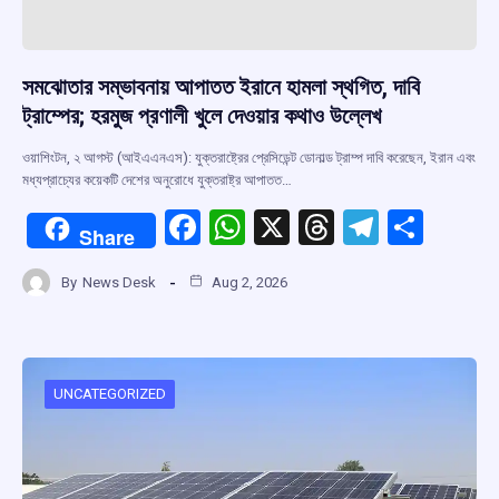
সমঝোতার সম্ভাবনায় আপাতত ইরানে হামলা স্থগিত, দাবি
ট্রাম্পের; হরমুজ প্রণালী খুলে দেওয়ার কথাও উল্লেখ
ওয়াশিংটন, ২ আগস্ট (আইএএনএস): যুক্তরাষ্ট্রের প্রেসিডেন্ট ডোনাল্ড ট্রাম্প দাবি করেছেন, ইরান এবং
মধ্যপ্রাচ্যের কয়েকটি দেশের অনুরোধে যুক্তরাষ্ট্র আপাতত…
F
W
X
T
T
S
Share
a
h
hr
el
h
By
News Desk
Aug 2, 2026
ce
at
e
e
ar
b
s
a
gr
e
o
A
d
a
o
p
s
m
UNCATEGORIZED
k
p