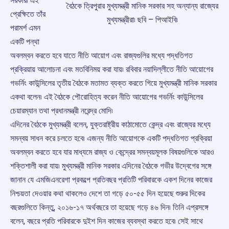
সরকার৷ এই
বৈঠকে ত্রিপুরার মুখ্যমন্ত্রী মানিক সরকার সহ অন্যান্য রাজ্যের
প্রেক্ষিতে তাঁর
মুখ্যমন্ত্রীরা৷ ছবি – পিআইবি৷
পরামর্শ এমন
একটি পন্থা
অবলম্বন করতে হবে যাতে নীতি আয়োগ এবং রাজ্যগুলির মধ্যে পদ্ধতিগত
প্রক্রিয়ায় আলোচনা এবং মতবিনিময় করা যায়৷ রবিবার নয়াদিল্লীতে নীতি আয়োগের
গভর্নিং কাউন্সিলের তৃতীয় বৈঠকে মতামত ব্যক্ত করতে গিয়ে মুখ্যমন্ত্রী মানিক সরকার
একথা বলেন৷ এই বৈঠকে পৌরোহিত্য করেন নীতি আয়োগের গভর্নিং কাউন্সিলের
চেয়ারম্যান তথা প্রধানমন্ত্রী নরেন্দ্র মোদি৷
এদিনের বৈঠকে মুখ্যমন্ত্রী বলেন, যুক্তরাষ্ট্রীয় কাঠামোতে কেন্দ্র এবং রাজ্যের মধ্যে
সমন্বয় সাধন করে চলতে হবে৷ এজন্য নীতি আয়োগকে একটি পদ্ধতিগত প্রক্রিয়া
অবলম্বন করতে হবে যার মাধ্যমে রাজ্য ও কেন্দ্রের সমন্বয়মূলক বিষয়গুলিকে আরও
শক্তিশালী করা যায়৷ মুখ্যমন্ত্রী মানিক সরকার এদিনের বৈঠকে গভীর উদ্বেগের সঙ্গে
জানান যে এমজিএনরেগা প্রকল্পে প্রতিবছর প্রতিটি পরিবারকে একশ দিনের কাজের
নিশ্চয়তা দেওয়ার কথা থাকলেও দেশে তা গড়ে ৫০-৫৫ দিন হয়েছে শুরুর দিকের
বছরগুলিতে কিন্তু, ২০১৬-১৭ অর্থবছরে তা হয়েছে গড়ে ৪৬ দিন৷ তিনি এপ্রসঙ্গে
বলেন, বছরে প্রতি পরিবারকে দুইশ দিন কাজের ব্যবস্থা করতে হবে৷ সেই সাথে