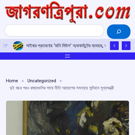
Skip
to
content
Search
সাইবার প্রতারণায় ‘মানি মিউল’ অ্যাকাউন্টের ব্যবহার, তামিলনাড়ু জুড়ে প
Home
Uncategorized
দুই বছর পরও রাজ্যগুলির সাথে নীতি আয়োগের সমন্বয়ে সন্দিহান মুখ্যমন্ত্রী