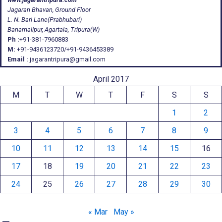
Jagaran Bhavan, Ground Floor
L. N. Bari Lane(Prabhubari)
Banamalipur, Agartala, Tripura(W)
Ph :
+91-381-7960883
M:
+91-9436123720/+91-9436453389
Email :
jagarantripura@gmail.com
April 2017
M
T
W
T
F
S
S
1
2
3
4
5
6
7
8
9
10
11
12
13
14
15
16
17
18
19
20
21
22
23
24
25
26
27
28
29
30
« Mar
May »