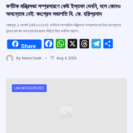
কর্ণাটক মন্ত্রিসভা সম্প্রসারণে কেউ ইস্তফা দেননি, দলে কোনও
অসন্তোষ নেই: কংগ্রেস সভাপতি বি. কে. হরিপ্রসাদ
বেঙ্গালুরু, ৪ আগস্ট (আইএএনএস): কর্ণাটকে সাম্প্রতিক মন্ত্রিসভা সম্প্রসারণকে ঘিরে কংগ্রেসের
অন্দরে ব্যাপক অসন্তোষের জল্পনা উড়িয়ে দিয়ে কর্ণাটক প্রদেশ…
F
W
X
T
T
S
Share
a
h
hr
el
h
By
News Desk
Aug 4, 2026
ce
at
e
e
ar
b
s
a
gr
e
o
A
d
a
o
p
s
m
UNCATEGORIZED
k
p