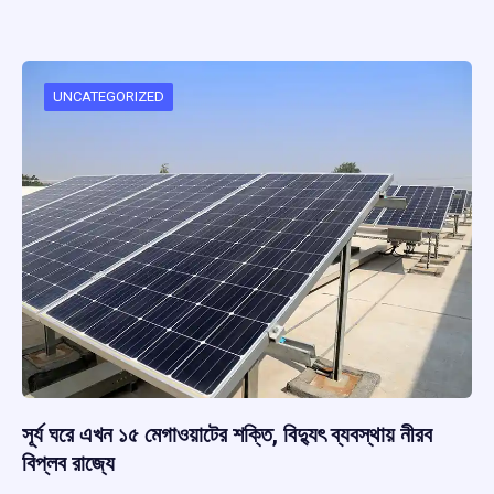
ce
at
e
e
ar
b
s
a
gr
e
o
A
d
a
o
p
s
m
UNCATEGORIZED
k
p
সূর্য ঘরে এখন ১৫ মেগাওয়াটের শক্তি, বিদ্যুৎ ব্যবস্থায় নীরব
বিপ্লব রাজ্যে