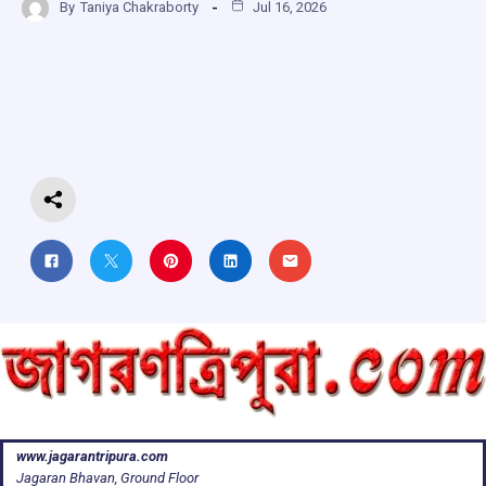
By
Taniya Chakraborty
Jul 16, 2026
ce
at
e
e
ar
b
s
a
gr
e
o
A
d
a
o
p
s
m
k
p
www.jagarantripura.com
Jagaran Bhavan, Ground Floor