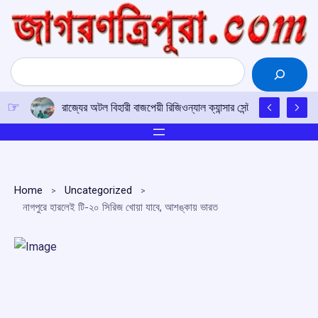
Skip
to
content
Search
রাজ্যের অটল বিহারী বাজপেয়ী রিজিওন্যাল ক্যান্সার সেন্টারে উত্তর-পূর্ব
Home
Uncategorized
নাগপুরে হারলেই টি-২০ সিরিজ খোয়া যাবে, আশঙ্কায় ভারত