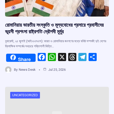
রোমানিয়ায় ভারতীয় সংস্কৃতি ও মূল্যবোধের প্রসারে প্রবাসীদের
ভূয়সী প্রশংসা রাষ্ট্রপতি দ্রৌপদী মুর্মুর
বুখারেস্ট, ২৫ জুলাই (আইএএনএস): ভারত ও রোমানিয়ার জনগণের মধ্যে ঘনিষ্ঠ সম্পর্কই দুই দেশের
দ্বিপাক্ষিক সম্পর্কের সবচেয়ে শক্তিশালী ভিত্তি…
F
W
X
T
T
S
Share
a
h
hr
el
h
By
News Desk
Jul 25, 2026
ce
at
e
e
ar
b
s
a
gr
e
o
A
d
a
o
p
s
m
UNCATEGORIZED
k
p