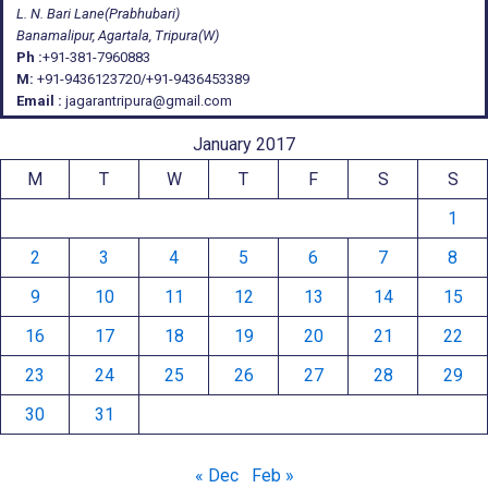
L. N. Bari Lane(Prabhubari)
Banamalipur, Agartala, Tripura(W)
Ph :
+91-381-7960883
M:
+91-9436123720/+91-9436453389
Email :
jagarantripura@gmail.com
January 2017
M
T
W
T
F
S
S
1
2
3
4
5
6
7
8
9
10
11
12
13
14
15
16
17
18
19
20
21
22
23
24
25
26
27
28
29
30
31
« Dec
Feb »