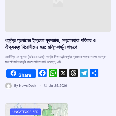
ধর্মেন্দ্র প্রধানের ইস্তফা যুবসমাজ, সন্তানহারা পরিবার ও
ঐক্যবদ্ধ বিরোধীদের জয়: মল্লিকার্জুন খাড়গে
নয়াদিল্লি, ২৫ জুলাই (আইএএনএস): কেন্দ্রীয় শিক্ষামন্ত্রী ধর্মেন্দ্র প্রধানের পদত্যাগের পর কংগ্রেস
সভাপতি মল্লিকার্জুন খাড়গে শনিবার দাবি করেছেন, এটি…
F
W
X
T
T
S
Share
a
h
hr
el
h
By
News Desk
Jul 25, 2026
ce
at
e
e
ar
b
s
a
gr
e
o
A
d
a
o
p
s
m
UNCATEGORIZED