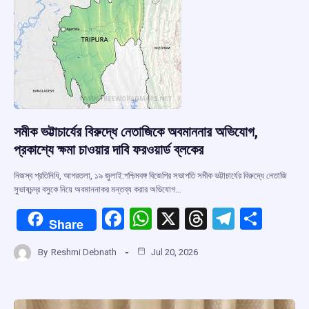
k
p
সমীক ভট্টাচার্যের বিরুদ্ধে নেতাজিকে অবমাননার অভিযোগ,
প্রকাশ্যে ক্ষমা চাওয়ার দাবি ফরওয়ার্ড ব্লকের
নিজস্ব প্রতিনিধি, আগরতলা, ১৯ জুলাই:পশ্চিমবঙ্গ বিজেপির সভাপতি সমীক ভট্টাচার্যের বিরুদ্ধে নেতাজি
সুভাষচন্দ্র বসুকে নিয়ে অবমাননাকর মন্তব্য করার অভিযোগ…
F
W
X
T
T
S
Share
a
h
hr
el
h
By
Reshmi Debnath
Jul 20, 2026
ce
at
e
e
ar
b
s
a
gr
e
o
A
d
a