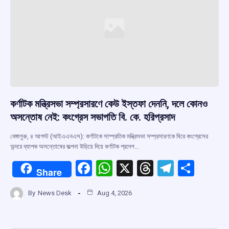
কর্ণাটক মন্ত্রিসভা সম্প্রসারণে কেউ ইস্তফা দেননি, দলে কোনও
অসন্তোষ নেই: কংগ্রেস সভাপতি বি. কে. হরিপ্রসাদ
বেঙ্গালুরু, ৪ আগস্ট (আইএএনএস): কর্ণাটকে সাম্প্রতিক মন্ত্রিসভা সম্প্রসারণকে ঘিরে কংগ্রেসের
অন্দরে ব্যাপক অসন্তোষের জল্পনা উড়িয়ে দিয়ে কর্ণাটক প্রদেশ…
F
W
X
T
T
S
Share
a
h
hr
el
h
By
News Desk
Aug 4, 2026
ce
at
e
e
ar
b
s
a
gr
e