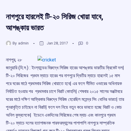
নাগপুরে হারলেই টি-২০ সিরিজ খোয়া যাবে,
আশঙ্কায় ভারত
By
admin
Jan 28, 2017
0
নাগপুর, ২৮
জানুয়ারি (হি.স.) : ইংল্যান্ডের বিরুদ্ধে সিরিজ হারের আশঙ্কায় ভারতীয় ক্রিকেট দল|
টি-২০ সিরিজের প্রথম ম্যাচে হারের পর নাগপুরে দ্বিতীয় ম্যাচে হারলেই ১৫ মাস
পরে ঘরের মাঠে প্রথমবার সিরিজ খোয়াতে হবে| এর ফলে সীমিত ওভারের অধিনায়ক
নির্বাচিত হওয়ার পর প্রথমবার চাপে বিরাট কোহলি| শেষবার ২০১৫ সালের অক্টোবরে
ঘরের মাঠে দক্ষিণ আফ্রিকার বিরুদ্ধে সিরিজ হেরেছিল মহেন্দ্র সিং ধোনির ভারত| তার
পুনরাবৃত্তি চাইছেন না বিরাট| ফলে দল নিয়ে নতুন করে ভাবতে হচ্ছে বিরাট ও কোচ
অনিল কুম্বলেকে| ইডেনে একদিনের সিরিজের শেষ ম্যাচ এবং কানপুরে প্রথম
টি-২০ ম্যাচে দলের হতাশাজনক পারফরম্যান্সের পাশাপাশি নাগপুরে সাম্প্রতিক
রেকর্ডও ভারতের বিপক্ষে| গত বছর টি-২০ বিশ্বকাপের গ্রুপ লিগের ম্যাচে