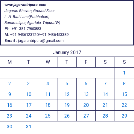
www.jagarantripura.com
Jagaran Bhavan, Ground Floor
L. N. Bari Lane(Prabhubari)
Banamalipur, Agartala, Tripura(W)
Ph :
+91-381-7960883
M:
+91-9436123720/+91-9436453389
Email :
jagarantripura@gmail.com
January 2017
M
T
W
T
F
S
S
1
2
3
4
5
6
7
8
9
10
11
12
13
14
15
16
17
18
19
20
21
22
23
24
25
26
27
28
29
30
31