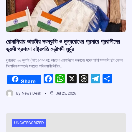
রোমানিয়ায় ভারতীয় সংস্কৃতি ও মূল্যবোধের প্রসারে প্রবাসীদের
ভূয়সী প্রশংসা রাষ্ট্রপতি দ্রৌপদী মুর্মুর
বুখারেস্ট, ২৫ জুলাই (আইএএনএস): ভারত ও রোমানিয়ার জনগণের মধ্যে ঘনিষ্ঠ সম্পর্কই দুই দেশের
দ্বিপাক্ষিক সম্পর্কের সবচেয়ে শক্তিশালী ভিত্তি…
F
W
X
T
T
S
Share
a
h
hr
el
h
By
News Desk
Jul 25, 2026
ce
at
e
e
ar
b
s
a
gr
e
o
A
d
a
o
p
s
m
UNCATEGORIZED