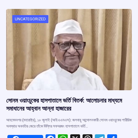
b
s
a
gr
e
o
A
d
a
o
p
s
m
UNCATEGORIZED
k
p
সোনম ওয়াংচুকের হাসপাতালে ভর্তি বিতর্ক: আলোচনার মাধ্যমে
সমাধানের আহ্বান আন্না হাজারের
আহমেদনগর (মহারাষ্ট্র), ১৮ জুলাই (আইএএনএস): জলবায়ু আন্দোলনকারী সোনম ওয়াংচুকের শারীরিক
অবস্থার অবনতির জেরে তাঁকে দিল্লির সফদরজং হাসপাতালে ভর্তি…