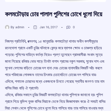
কলমচৌড়ায় চোর পালাল পুলিশের চোখে ধুলো দিয়ে
By
admin
Jan 16, 2017
0
নিজস্ব প্রতিনিধি, বক্সনগর, ১৫ জানুয়ারি৷৷ কলমচৌড়া থানার অধীন কলসীমুড়ার
রতনদোলা গ্রামে একটি চুরির ঘটনাকে কেন্দ্র করে ব্যাপক ক্ষোভ ও চাঞ্চল্য ছড়িয়ে
পড়েছে৷ পুলিশের দায়িত্ব কর্তব্য নিয়েও প্রশ্ণ তুলেছেন গ্রামবাসীরা৷ সংবাদ সূত্রে
জানা গিয়েছে রবিবার ভোর সাড়ে তিনটা নাগাদ গ্রামের নকুল সরকার, সুবোধ দাস এবং
সুখেনা বেগমের বাড়িতে চোরের দল হানা দেয়৷ চোরের হানাদারীর বিষয়টি আঁচ করলে
পারে পরিবারের লোকজন৷ তাদের চিৎকার চেচামেচিতে চোরের দল পালিয়ে যায়৷
এদিকে, পলাতক চোরদের মধ্যে একজনকে চিনতে পেরেছে স্থানীয় জনগণ৷ তার নাম
বাসির মিয়া৷ বাড়ি ঐ গ্রামেই৷
এদিকে, রবিবার সকালে চুরির বিষয়টি কলমচৌড়া থানার পুলিশকে জানানো হয়৷ পুলিশ
গ্রামে গিয়ে সন্দিগ্দ যুবক বাসির মিয়াকে ডেকে নিয়ে জিজ্ঞাসাবাদ করে৷ ঐ সময়ই বাসির
মিয়া সেখান থেকে পুলিশের চোখে ধুলো দিয়ে পালিয়ে যায়৷ তার পালিয়ে যাওয়ার মধ্য