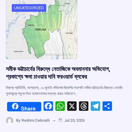
o
A
d
a
o
p
s
m
UNCATEGORIZED
k
p
সমীক ভট্টাচার্যের বিরুদ্ধে নেতাজিকে অবমাননার অভিযোগ,
প্রকাশ্যে ক্ষমা চাওয়ার দাবি ফরওয়ার্ড ব্লকের
নিজস্ব প্রতিনিধি, আগরতলা, ১৯ জুলাই:পশ্চিমবঙ্গ বিজেপির সভাপতি সমীক ভট্টাচার্যের বিরুদ্ধে নেতাজি
সুভাষচন্দ্র বসুকে নিয়ে অবমাননাকর মন্তব্য করার অভিযোগ…
F
W
X
T
T
S
Share
a
h
hr
el
h
By
Reshmi Debnath
Jul 20, 2026
ce
at
e
e
ar