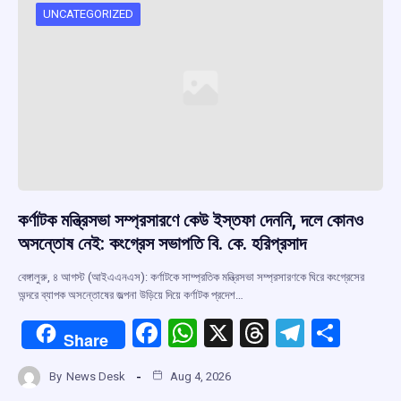
UNCATEGORIZED
কর্ণাটক মন্ত্রিসভা সম্প্রসারণে কেউ ইস্তফা দেননি, দলে কোনও
অসন্তোষ নেই: কংগ্রেস সভাপতি বি. কে. হরিপ্রসাদ
বেঙ্গালুরু, ৪ আগস্ট (আইএএনএস): কর্ণাটকে সাম্প্রতিক মন্ত্রিসভা সম্প্রসারণকে ঘিরে কংগ্রেসের
অন্দরে ব্যাপক অসন্তোষের জল্পনা উড়িয়ে দিয়ে কর্ণাটক প্রদেশ…
F
W
X
T
T
S
Share
a
h
hr
el
h
By
News Desk
Aug 4, 2026
ce
at
e
e
ar