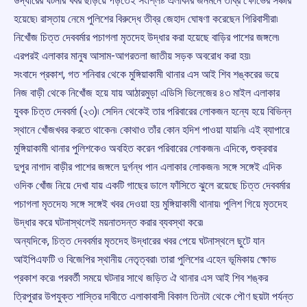
উদ্ধারের ঘটনার খবর ছড়িয়ে পড়তেই সংশ্লিষ্ট এলাকার জনমনে তীব্র ক্ষোভের সঞ্চার
হয়েছে৷ রাস্তায় নেমে পুলিশের বিরুদ্ধে তীব্র জেহাদ ঘোষণা করেছেন গিরিবাসীরা৷
নিখোঁজ চিত্ত দেববর্মার পচাগলা মৃতদেহ উদ্ধার করা হয়েছে বাড়ির পাশের জঙ্গলে৷
এরপরই এলাকার মানুষ আসাম-আগরতলা জাতীয় সড়ক অবরোধ করা হয়৷
সংবাদে প্রকাশ, গত শনিবার থেকে মুঙ্গিয়াকামী থানার এস আই শিব শঙ্করের ভয়ে
নিজ বাড়ী থেকে নিখোঁজ হয়ে যায় আঠারমুড়া এডিসি ভিলেজের ৪৩ মাইল এলাকার
যুবক চিত্ত দেববর্মা (২৩)৷ সেদিন থেকেই তার পরিবারের লোকজন হন্যে হয়ে বিভিন্ন
স্থানে খোঁজখবর করতে থাকেন৷ কোথাও তাঁর কোন হদিশ পাওয়া যায়নি৷ এই ব্যাপারে
মুঙ্গিয়াকামী থানার পুলিশকেও অবহিত করেন পরিবারের লোকজন৷ এদিকে, শুক্রবার
দুপুর নাগাদ বাড়ীর পাশের জঙ্গলে দুর্গন্ধ পান এলাকার লোকজন৷ সঙ্গে সঙ্গেই এদিক
ওদিক খোঁজ নিয়ে দেখা যায় একটি গাছের ডালে ফাঁসিতে ঝুলে রয়েছে চিত্ত দেববর্মার
পচাগলা মৃতদেহ৷ সঙ্গে সঙ্গেই খবর দেওয়া হয় মুঙ্গিয়াকামী থানায়৷ পুলিশ গিয়ে মৃতদেহ
উদ্ধার করে ঘটনাস্থলেই ময়নাতদন্ত করার ব্যবস্থা করে৷
অন্যদিকে, চিত্ত দেববর্মার মৃতদেহ উদ্ধারের খবর পেয়ে ঘটনাস্থলে ছুটে যান
আইপিএফটি ও বিজেপির স্থানীয় নেতৃত্বরা৷ তারা পুলিশের এহেন ভূমিকায় ক্ষোভ
প্রকাশ করে৷ পরবর্তী সময়ে ঘটনার সাথে জড়িত ঐ থানার এস আই শিব শঙ্কর
ত্রিপুরার উপযুক্ত শাস্তির দাবীতে এলাকাবাসী বিকাল তিনটা থেকে পৌণ ছয়টা পর্যন্ত