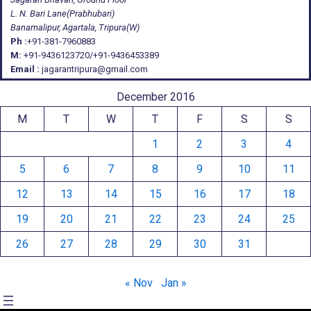
L. N. Bari Lane(Prabhubari)
Banamalipur, Agartala, Tripura(W)
Ph :
+91-381-7960883
M:
+91-9436123720/+91-9436453389
Email :
jagarantripura@gmail.com
December 2016
M
T
W
T
F
S
S
1
2
3
4
5
6
7
8
9
10
11
12
13
14
15
16
17
18
19
20
21
22
23
24
25
26
27
28
29
30
31
« Nov
Jan »