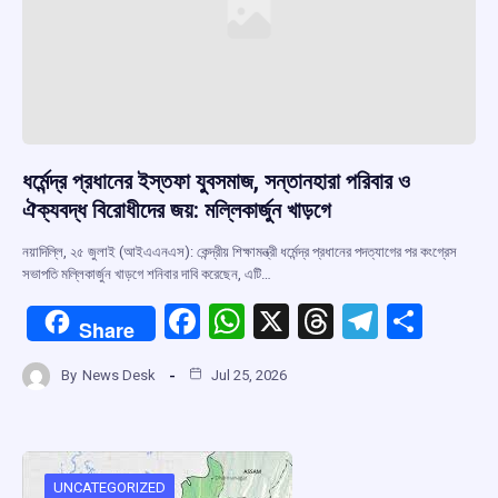
ধর্মেন্দ্র প্রধানের ইস্তফা যুবসমাজ, সন্তানহারা পরিবার ও
ঐক্যবদ্ধ বিরোধীদের জয়: মল্লিকার্জুন খাড়গে
নয়াদিল্লি, ২৫ জুলাই (আইএএনএস): কেন্দ্রীয় শিক্ষামন্ত্রী ধর্মেন্দ্র প্রধানের পদত্যাগের পর কংগ্রেস
সভাপতি মল্লিকার্জুন খাড়গে শনিবার দাবি করেছেন, এটি…
F
W
X
T
T
S
Share
a
h
hr
el
h
By
News Desk
Jul 25, 2026
ce
at
e
e
ar
b
s
a
gr
e
o
A
d
a
UNCATEGORIZED