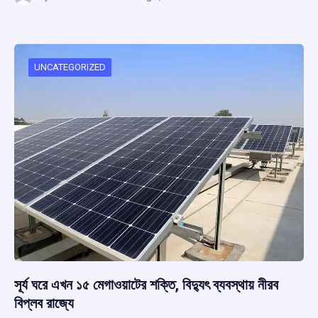
ce
at
e
e
ar
b
s
a
gr
e
o
A
d
a
o
p
s
m
UNCATEGORIZED
k
p
সূর্য ঘরে এখন ১৫ মেগাওয়াটের শক্তি, বিদ্যুৎ ব্যবস্থায় নীরব
বিপ্লব রাজ্যে