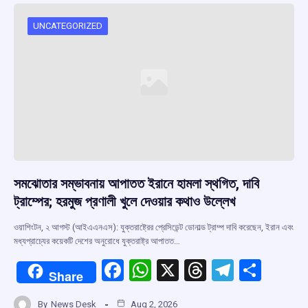
o
A
d
a
o
p
s
m
UNCATEGORIZED
k
p
সমঝোতার সম্ভাবনায় আপাতত ইরানে হামলা স্থগিত, দাবি
ট্রাম্পের; হরমুজ প্রণালী খুলে দেওয়ার কথাও উল্লেখ
ওয়াশিংটন, ২ আগস্ট (আইএএনএস): যুক্তরাষ্ট্রের প্রেসিডেন্ট ডোনাল্ড ট্রাম্প দাবি করেছেন, ইরান এবং
মধ্যপ্রাচ্যের কয়েকটি দেশের অনুরোধে যুক্তরাষ্ট্র আপাতত…
F
W
X
T
T
S
Share
a
h
hr
el
h
By
News Desk
Aug 2, 2026