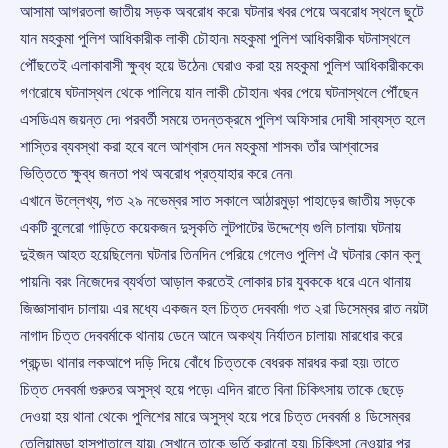
আসামা আগরতলা জাতীয় সড়ক অবরোধ করে৷ ঘটনার খবর পেয়ে অবরোধ স্থলে ছুটে
যান মহকুমা পুলিশ আধিকারীক লাকী চৌহান৷ মহকুমা পুলিশ আধিকারীক ঘটনাস্থলে
পৌঁছতেই এলাকাবাসী ক্ষুব্ধ হয়ে উঠেন৷ ঘেরাও করা হয় মহকুমা পুলিশ আধিকারীককে৷
গণরোষে ঘটনাস্থল থেকে পালিয়ে যান লাকী চৌহান৷ খবর পেয়ে ঘটনাস্থলে পৌঁছেন
এসডিএম জয়ন্ত দে৷ পরবর্তী সময়ে তদন্তক্রমে পুলিশ অফিসার দোষী সাব্যস্ত হলে
শাস্তির ব্যবস্থা করা হবে বলে আশ্বাস দেন মহকুমা শাসক৷ তাঁর আশ্বাসের
ভিত্তিতে ক্ষুব্ধ জনতা পথ অবরোধ প্রত্যাহার করে নেন৷
এখানে উল্লেখ্য, গত ২৯ নভেম্বর সাত সকালে আঠারমুড়া পাহাড়ের জাতীয় সড়কে
একটি বুলেরো গাড়িতে কয়েকজন দুসৃকতি লুটপাটের উদ্দেশ্যে গুলি চালায়৷ ঘটনায়
দুইজন আহত হয়েছিলেন৷ ঘটনার তিনদিন পেরিয়ে গেলেও পুলিশ ঐ ঘটনার কোন ক্লু
পায়নি৷ বরং নিজেদের ব্যর্থতা আড়াল করতেই লোকার চার যুবককে ধরে এনে থানায়
জিজ্ঞাসাবাদ চালায়৷ এর মধ্যে একজন হল চিত্ত দেববর্মা৷ গত ২রা ডিসেম্বর রাত নয়টা
নাগাদ চিত্ত দেববর্মাকে থানায় ডেনে আনে অকথ্য নির্যাতন চালায়৷ মারধোর করে
প্রচন্ড৷ থানার লকআপে দড়ি দিয়ে বোঁধে চিত্তকে বেধরক মারধর করা হয়৷ তাতে
চিত্ত দেববর্মা গুরুতর অসুস্থ হয়ে পড়ে৷ এদিন রাতে বিনা চিকিৎসায় তাকে ছেড়ে
দেওয়া হয় থানা থেকে৷ পুলিশের মারে অসুস্থ হয়ে পরে চিত্ত দেববর্মা ৪ ডিসেম্বর
তেলিয়ামুড়া হাসপাতালে যায়৷ সেখানে তাকে ভর্তি করানো হয়৷ চিকিৎসা নেওয়ার পর