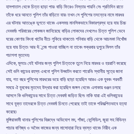
হাসপাতাল থেকে চিত্ত ছাড়া পায়৷ বাড়ি ফিরেও নিস্তার পায়নি সে৷ প্রতিদিন রাতে
তাঁকে ধরে আনতে পুলিশ তাঁর বাড়িতে যায়৷ তখন সে পুলিশের তদন্তের নামে মারধর
এর ঘটনায় আতঙ্কে ভুগতে থাকে৷ একসময় মানসিকভাবে বিকারগ্রস্থ হয়ে যায় চিচ্চ
দেববর্মা৷ পরিবারের লোকজন জানিয়েছে বাড়ির লোকদের দেখলেও চিত্ত পুলিশ ভেবে
ঘরের কোণায় কিংবা খাটের নীচে লুকিয়ে থাকতো৷ শনিবার বাড়ি থেকে আচমকা নিখোঁজ
হয়ে যায় চিত্ত৷ আর খঁুজে পাওয়া যাচ্ছিল না তাকে৷ শুক্রবার দুপুরে মিলল তাঁর
পচাগলা মৃতদেহ৷
এদিকে, মূলতঃ যেই ঘটনার জন্য পুলিশ চিত্তকে তুলে নিয়ে মারধর ও হয়রাণি করেছে
সেই গুলি কান্ডের রহস্য এখনো পুলিশ উদ্ঘাটন করতে পারেনি৷ স্থানীয় সূত্রে জানা
যায়, গত বছর পুলিশের মারধরের ভয়ে বাড়ি ছাড়া হয়েছিল আরও এক যুবক৷ পরবর্তী
সময়ে ঐ যুবকের মৃতদেহ উদ্ধার করা হয়েছিল জঙ্গল থেকে৷ এলাকায় গুঞ্জন চলছে
আসলে কি গুলিকান্ডের সাথে চিত্ত দেববর্মা জড়িত ছিল৷ নাকি যারা এই গুলিকান্ডের
সাথে যুক্ত তাদেরকে চিত্ত দেববর্মা চিনতে পেরেছে তাই তাকে পরিকল্পিতভাবে হত্যা
করেছে৷
মুঙ্গিয়াকামী থানার পুলিশের বিরুদ্ধে অভিযোগ মদ, গাঁজা, ফেন্সিডিল, জুয়া সহ বিভিন্ন
পাচার বাণিজ্য ও অবৈধ কাজের জন্য মাসোহারা নিয়ে ব্যস্ত থাকে৷ নিরীহ এক