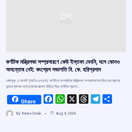
কর্ণাটক মন্ত্রিসভা সম্প্রসারণে কেউ ইস্তফা দেননি, দলে কোনও
অসন্তোষ নেই: কংগ্রেস সভাপতি বি. কে. হরিপ্রসাদ
বেঙ্গালুরু, ৪ আগস্ট (আইএএনএস): কর্ণাটকে সাম্প্রতিক মন্ত্রিসভা সম্প্রসারণকে ঘিরে কংগ্রেসের
অন্দরে ব্যাপক অসন্তোষের জল্পনা উড়িয়ে দিয়ে কর্ণাটক প্রদেশ…
F
W
X
T
T
S
Share
a
h
hr
el
h
By
News Desk
Aug 4, 2026
ce
at
e
e
ar
b
s
a
gr
e