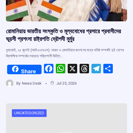
রোমানিয়ায় ভারতীয় সংস্কৃতি ও মূল্যবোধের প্রসারে প্রবাসীদের
ভূয়সী প্রশংসা রাষ্ট্রপতি দ্রৌপদী মুর্মুর
বুখারেস্ট, ২৫ জুলাই (আইএএনএস): ভারত ও রোমানিয়ার জনগণের মধ্যে ঘনিষ্ঠ সম্পর্কই দুই দেশের
দ্বিপাক্ষিক সম্পর্কের সবচেয়ে শক্তিশালী ভিত্তি…
F
W
X
T
T
S
Share
a
h
hr
el
h
By
News Desk
Jul 25, 2026
ce
at
e
e
ar
b
s
a
gr
e
o
A
d
a
o
p
s
m
UNCATEGORIZED
k
p