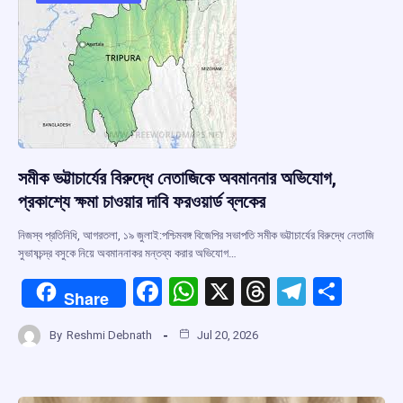
o
p
s
m
k
p
সমীক ভট্টাচার্যের বিরুদ্ধে নেতাজিকে অবমাননার অভিযোগ,
প্রকাশ্যে ক্ষমা চাওয়ার দাবি ফরওয়ার্ড ব্লকের
নিজস্ব প্রতিনিধি, আগরতলা, ১৯ জুলাই:পশ্চিমবঙ্গ বিজেপির সভাপতি সমীক ভট্টাচার্যের বিরুদ্ধে নেতাজি
সুভাষচন্দ্র বসুকে নিয়ে অবমাননাকর মন্তব্য করার অভিযোগ…
F
W
X
T
T
S
Share
a
h
hr
el
h
By
Reshmi Debnath
Jul 20, 2026
ce
at
e
e
ar
b
s
a
gr
e