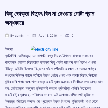
কিছু ভোক্তা বিদ্যুৎ বিল না দেওয়ায় গোটা গ্রাম
অন্ধকারে
By
admin
Aug 13, 2016
0
নিজস্ব
প্রতিনিধি, তেলিয়ামুড়া, ১২ আগস্ট৷৷ রাজ্য বিদ্যুৎ নিগম ও রাজ্যের সরকারের
প্রত্যন্ত এলাকায় বিদ্যুতায়ন ব্যবস্থা কিছু একটা জায়গায় সমর্থ হলেও এখনো
বিভিন্ন এডিসি ভিলেজে বিদ্যুতের আঁলো পৌঁছেনি৷ এরপরও যে সমস্ত পার্বত্য
অঞ্চলের বিভিন্ন গ্রামে বর্তমানে বিদ্যুৎ পৌঁছে গেছে এক প্রকার বিদ্যুৎ নিগমের
মুঙ্গিয়াকামী শাখার অপদার্থতার জন্য একটি গ্রাম অন্ধকারে নিমজ্জিত হয়ে আছে৷ জানা
যায়, তেলিয়ামুড়া মহকুমার মুঙ্গিয়াকামী ব্লকের পূর্বলক্ষ্মীপুর এডিসি ভিলেজের
লাকাইবাড়ির গ্রামে ২৮ পরিবারের বসবাস৷ এই এলাকায় বেশিরভাগই জুমিয়া ও
দিনমজুর পরিবারের বসবাস৷ এরা প্রত্যেক বিদ্যুৎ নিগমের মুঙ্গিয়াকামী শাখা থেকে
বিদ্যুতের পরিষেবা পেয়ে খুশি৷ কারণ এখন আর কুপির বাতি বা কেরোসিনের অপেক্ষা