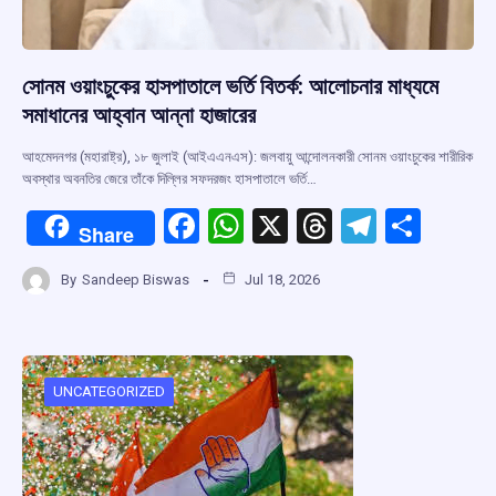
সোনম ওয়াংচুকের হাসপাতালে ভর্তি বিতর্ক: আলোচনার মাধ্যমে
সমাধানের আহ্বান আন্না হাজারের
আহমেদনগর (মহারাষ্ট্র), ১৮ জুলাই (আইএএনএস): জলবায়ু আন্দোলনকারী সোনম ওয়াংচুকের শারীরিক
অবস্থার অবনতির জেরে তাঁকে দিল্লির সফদরজং হাসপাতালে ভর্তি…
F
W
X
T
T
S
Share
a
h
hr
el
h
By
Sandeep Biswas
Jul 18, 2026
ce
at
e
e
ar
b
s
a
gr
e
o
A
d
a
o
p
s
m
UNCATEGORIZED
k
p