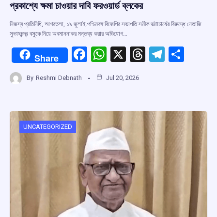
প্রকাশ্যে ক্ষমা চাওয়ার দাবি ফরওয়ার্ড ব্লকের
নিজস্ব প্রতিনিধি, আগরতলা, ১৯ জুলাই:পশ্চিমবঙ্গ বিজেপির সভাপতি সমীক ভট্টাচার্যের বিরুদ্ধে নেতাজি
সুভাষচন্দ্র বসুকে নিয়ে অবমাননাকর মন্তব্য করার অভিযোগ…
F
W
X
T
T
S
Share
a
h
hr
el
h
By
Reshmi Debnath
Jul 20, 2026
ce
at
e
e
ar
b
s
a
gr
e
o
A
d
a
o
p
s
m
UNCATEGORIZED
k
p