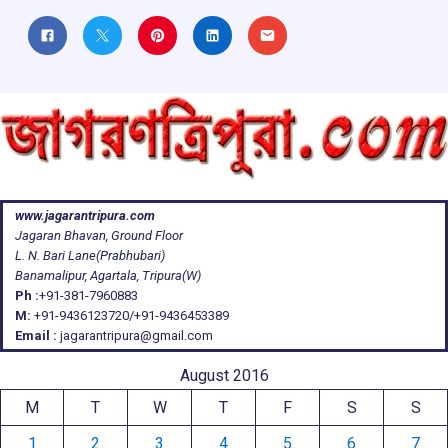
www.jagarantripura.com
Jagaran Bhavan, Ground Floor
L. N. Bari Lane(Prabhubari)
Banamalipur, Agartala, Tripura(W)
Ph :
+91-381-7960883
M:
+91-9436123720/+91-9436453389
Email :
jagarantripura@gmail.com
August 2016
M
T
W
T
F
S
S
1
2
3
4
5
6
7