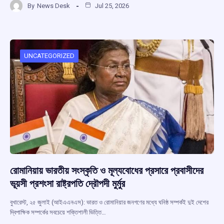
By
News Desk
Jul 25, 2026
ce
at
e
e
ar
b
s
a
gr
e
o
A
d
a
o
p
s
m
UNCATEGORIZED
k
p
রোমানিয়ায় ভারতীয় সংস্কৃতি ও মূল্যবোধের প্রসারে প্রবাসীদের
ভূয়সী প্রশংসা রাষ্ট্রপতি দ্রৌপদী মুর্মুর
বুখারেস্ট, ২৫ জুলাই (আইএএনএস): ভারত ও রোমানিয়ার জনগণের মধ্যে ঘনিষ্ঠ সম্পর্কই দুই দেশের
দ্বিপাক্ষিক সম্পর্কের সবচেয়ে শক্তিশালী ভিত্তি…