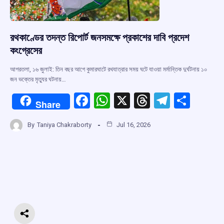
রথকাণ্ডের তদন্ত রিপোর্ট জনসমক্ষে প্রকাশের দাবি প্রদেশ
কংগ্রেসের
আগরতলা, ১৬ জুলাই: তিন বছর আগে কুমারঘাটে রথযাত্রার সময় ঘটে যাওয়া মর্মান্তিক দুর্ঘটনায় ১০
জন ভক্তের মৃত্যুর ঘটনায়…
F
W
X
T
T
S
Share
a
h
hr
el
h
By
Taniya Chakraborty
Jul 16, 2026
ce
at
e
e
ar
b
s
a
gr
e
o
A
d
a
o
p
s
m
k
p