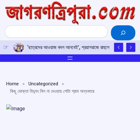
Skip
to
content
Search
‘ছাত্রদের আওয়াজ বদল আনবেই’, প্রয়াগরাজে রাহুলের হুঙ্কার
Home
Uncategorized
কিছু ভোক্তা বিদ্যুৎ বিল না দেওয়ায় গোটা গ্রাম অন্ধকারে