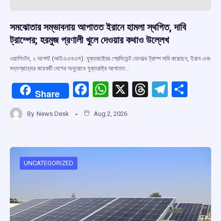
সমঝোতার সম্ভাবনায় আপাতত ইরানে হামলা স্থগিত, দাবি
ট্রাম্পের; হরমুজ প্রণালী খুলে দেওয়ার কথাও উল্লেখ
ওয়াশিংটন, ২ আগস্ট (আইএএনএস): যুক্তরাষ্ট্রের প্রেসিডেন্ট ডোনাল্ড ট্রাম্প দাবি করেছেন, ইরান এবং
মধ্যপ্রাচ্যের কয়েকটি দেশের অনুরোধে যুক্তরাষ্ট্র আপাতত…
F
W
X
T
T
S
Share
a
h
hr
el
h
By
News Desk
Aug 2, 2026
ce
at
e
e
ar
b
s
a
gr
e
o
A
d
a
o
p
s
m
UNCATEGORIZED
k
p