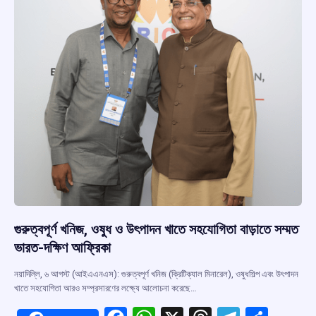
k
p
গুরুত্বপূর্ণ খনিজ, ওষুধ ও উৎপাদন খাতে সহযোগিতা বাড়াতে সম্মত
ভারত-দক্ষিণ আফ্রিকা
নয়াদিল্লি, ৬ আগস্ট (আইএএনএস): গুরুত্বপূর্ণ খনিজ (ক্রিটিক্যাল মিনারেল), ওষুধশিল্প এবং উৎপাদন
খাতে সহযোগিতা আরও সম্প্রসারণের লক্ষ্যে আলোচনা করেছে…