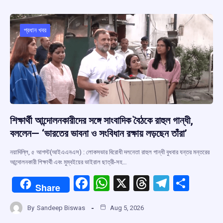
b
s
a
gr
e
o
A
d
a
o
p
s
m
প্রধান খবর
k
p
শিক্ষার্থী আন্দোলনকারীদের সঙ্গে সাংবাদিক বৈঠকে রাহুল গান্ধী,
বললেন— ‘ভারতের ভাবনা ও সংবিধান রক্ষায় লড়ছেন তাঁরা’
নয়াদিল্লি, ৫ আগস্ট(আইএএনএস) : লোকসভার বিরোধী দলনেতা রাহুল গান্ধী বুধবার যন্তর মন্তরের
আন্দোলনকারী শিক্ষার্থী এবং মুম্বইয়ের ভাইরাল ছাত্রী-সহ…
F
W
X
T
T
S
Share
a
h
hr
el
h
By
Sandeep Biswas
Aug 5, 2026
ce
at
e
e
ar