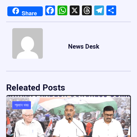
Facebook
WhatsApp
X
Threads
Telegr
Shar
Share
News Desk
Releated Posts
প্রধান খবর