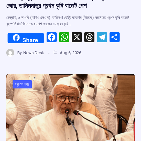
জোর, তামিলনাড়ুর প্রথম কৃষি বাজেট পেশ
চেন্নাই, ৬ আগস্ট (আইএএনএস): তামিলগা ভেট্রি কাজগম (টিভিকে) সরকারের প্রথম কৃষি বাজেট
বৃহস্পতিবার বিধানসভায় পেশ করলেন রাজ্যের কৃষি…
F
W
X
T
T
S
Share
a
h
hr
el
h
By
News Desk
Aug 6, 2026
ce
at
e
e
ar
b
s
a
gr
e
o
A
d
a
o
p
s
m
প্রধান খবর
k
p