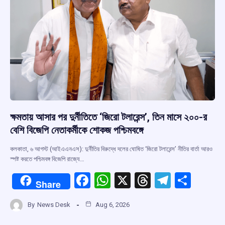
ক্ষমতায় আসার পর দুর্নীতিতে ‘জিরো টলারেন্স’, তিন মাসে ২০০-র
বেশি বিজেপি নেতাকর্মীকে শোকজ পশ্চিমবঙ্গে
কলকাতা, ৬ আগস্ট (আইএএনএস): দুর্নীতির বিরুদ্ধে দলের ঘোষিত ‘জিরো টলারেন্স’ নীতির বার্তা আরও
স্পষ্ট করতে পশ্চিমবঙ্গ বিজেপি রাজ্যে…
F
W
X
T
T
S
Share
a
h
hr
el
h
By
News Desk
Aug 6, 2026
ce
at
e
e
ar