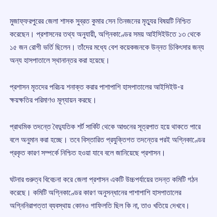
মুজাফ্ফরপুরের জেলা শাসক সুব্রত কুমার সেন তিনজনের মৃত্যুর বিষয়টি নিশ্চিত
করেছেন। প্রশাসনের তথ্য অনুযায়ী, অগ্নিকাণ্ডের সময় আইসিইউতে ১৩ থেকে
১৫ জন রোগী ভর্তি ছিলেন। তাঁদের মধ্যে বেশ কয়েকজনকে উন্নত চিকিৎসার জন্য
অন্য হাসপাতালে স্থানান্তর করা হয়েছে।
প্রশাসন মৃতদের পরিচয় শনাক্ত করার পাশাপাশি হাসপাতালের আইসিইউ-র
ক্ষয়ক্ষতির পরিমাণও মূল্যায়ন করছে।
প্রাথমিক তদন্তে বৈদ্যুতিক শর্ট সার্কিট থেকে আগুনের সূত্রপাত হয়ে থাকতে পারে
বলে অনুমান করা হচ্ছে। তবে বিস্তারিত প্রযুক্তিগত তদন্তের পরই অগ্নিকাণ্ডের
প্রকৃত কারণ সম্পর্কে নিশ্চিত হওয়া যাবে বলে জানিয়েছে প্রশাসন।
ঘটনার গুরুত্ব বিবেচনা করে জেলা প্রশাসন একটি উচ্চপর্যায়ের তদন্ত কমিটি গঠন
করেছে। কমিটি অগ্নিকাণ্ডের কারণ অনুসন্ধানের পাশাপাশি হাসপাতালের
অগ্নিনিরাপত্তা ব্যবস্থায় কোনও গাফিলতি ছিল কি না, তাও খতিয়ে দেখবে।