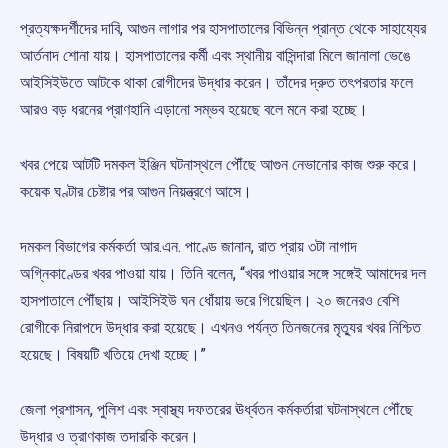
প্রত্যক্ষদর্শীদের দাবি, আগুন লাগার পর হাসপাতালের বিভিন্ন প্রান্ত থেকে সাহায্যের
আর্তনাদ শোনা যায়। হাসপাতালের কর্মী এবং স্থানীয় বাসিন্দারা মিলে জানালা ভেঙে
আইসিইউতে আটকে থাকা রোগীদের উদ্ধার করেন। তাঁদের দ্রুত তৎপরতার ফলে
আরও বড় ধরনের প্রাণহানি এড়ানো সম্ভব হয়েছে বলে মনে করা হচ্ছে।
খবর পেয়ে আটটি দমকল ইঞ্জিন ঘটনাস্থলে পৌঁছে আগুন নেভানোর কাজ শুরু করে।
কয়েক ঘণ্টার চেষ্টার পর আগুন নিয়ন্ত্রণে আসে।
দমকল বিভাগের কর্মকর্তা আর.এন. পাণ্ডে জানান, রাত প্রায় ৩টা নাগাদ
অগ্নিকাণ্ডের খবর পাওয়া যায়। তিনি বলেন, “খবর পাওয়ার সঙ্গে সঙ্গেই আমাদের দল
হাসপাতালে পৌঁছায়। আইসিইউ ঘন ধোঁয়ায় ভরে গিয়েছিল। ২০ জনেরও বেশি
রোগীকে নিরাপদে উদ্ধার করা হয়েছে। এখনও পর্যন্ত তিনজনের মৃত্যুর খবর নিশ্চিত
হয়েছে। বিষয়টি খতিয়ে দেখা হচ্ছে।”
জেলা প্রশাসন, পুলিশ এবং স্বাস্থ্য দফতরের ঊর্ধ্বতন কর্মকর্তারা ঘটনাস্থলে পৌঁছে
উদ্ধার ও ত্রাণকাজ তদারকি করেন।