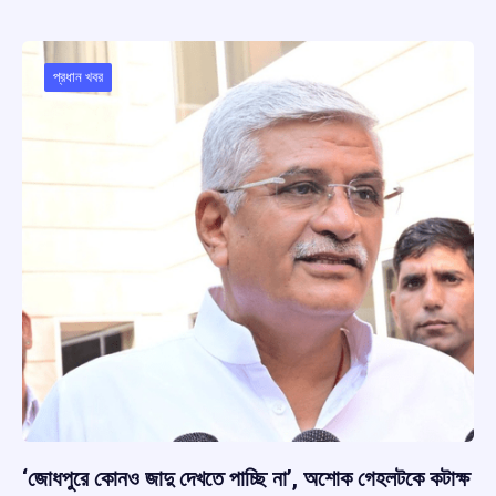
b
s
a
gr
e
o
A
d
a
o
p
s
m
প্রধান খবর
k
p
‘জোধপুরে কোনও জাদু দেখতে পাচ্ছি না’, অশোক গেহলটকে কটাক্ষ