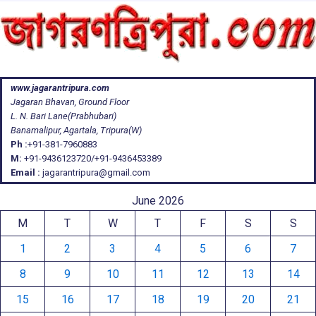
www.jagarantripura.com
Jagaran Bhavan, Ground Floor
L. N. Bari Lane(Prabhubari)
Banamalipur, Agartala, Tripura(W)
Ph :
+91-381-7960883
M:
+91-9436123720/+91-9436453389
Email :
jagarantripura@gmail.com
June 2026
M
T
W
T
F
S
S
1
2
3
4
5
6
7
8
9
10
11
12
13
14
15
16
17
18
19
20
21