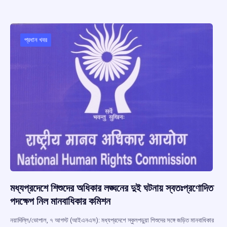
b
s
a
gr
e
o
A
d
a
o
p
s
m
প্রধান খবর
k
p
মধ্যপ্রদেশে শিশুদের অধিকার লঙ্ঘনের দুই ঘটনায় স্বতঃপ্রণোদিত
পদক্ষেপ নিল মানবাধিকার কমিশন
নয়াদিল্লি/ভোপাল, ৭ আগস্ট (আইএনএস): মধ্যপ্রদেশে স্কুলপড়ুয়া শিশুদের সঙ্গে জড়িত মানবাধিকার