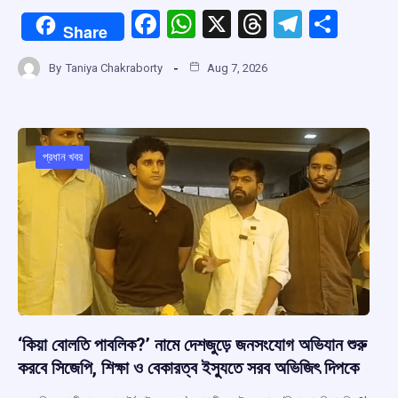
F
W
X
T
T
S
Share
a
h
hr
el
h
By
Taniya Chakraborty
Aug 7, 2026
ce
at
e
e
ar
b
s
a
gr
e
o
A
d
a
o
p
s
m
প্রধান খবর
k
p
‘কিয়া বোলতি পাবলিক?’ নামে দেশজুড়ে জনসংযোগ অভিযান শুরু
করবে সিজেপি, শিক্ষা ও বেকারত্ব ইস্যুতে সরব অভিজিৎ দিপকে