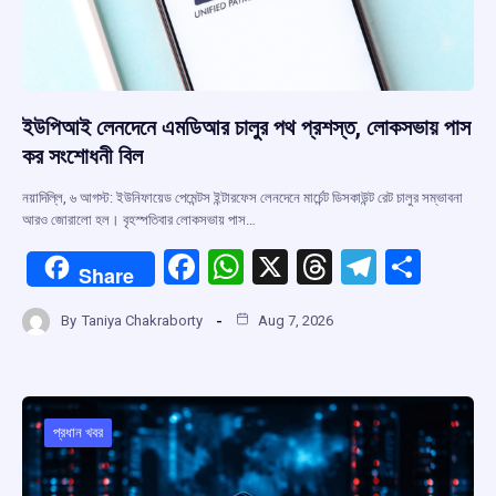
ইউপিআই লেনদেনে এমডিআর চালুর পথ প্রশস্ত, লোকসভায় পাস
কর সংশোধনী বিল
নয়াদিল্লি, ৬ আগস্ট: ইউনিফায়েড পেমেন্টস ইন্টারফেস লেনদেনে মার্চেন্ট ডিসকাউন্ট রেট চালুর সম্ভাবনা
আরও জোরালো হল। বৃহস্পতিবার লোকসভায় পাস…
F
W
X
T
T
S
Share
a
h
hr
el
h
By
Taniya Chakraborty
Aug 7, 2026
ce
at
e
e
ar
b
s
a
gr
e
o
A
d
a
o
p
s
m
প্রধান খবর
k
p