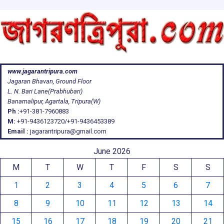
www.jagarantripura.com
Jagaran Bhavan, Ground Floor
L. N. Bari Lane(Prabhubari)
Banamalipur, Agartala, Tripura(W)
Ph :
+91-381-7960883
M:
+91-9436123720/+91-9436453389
Email :
jagarantripura@gmail.com
June 2026
M
T
W
T
F
S
S
1
2
3
4
5
6
7
8
9
10
11
12
13
14
15
16
17
18
19
20
21