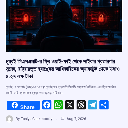
মুম্বই সিএসএমটি-র ফ্রি ওয়াই-ফাই থেকে সাইবার প্রতারণার
সন্দেহ, রাষ্ট্রায়ত্ত ব্যাঙ্কের আধিকারিকের অ্যাকাউন্ট থেকে উধাও
৪.২৭ লক্ষ টাকা
মুম্বই, ৭ আগস্ট (আইএএনএস): মুম্বইয়ের ছত্রপতি শিবাজি মহারাজ টার্মিনাস -এর ফ্রি পাবলিক
ওয়াই-ফাই ব্যবহারকে কেন্দ্র করে বড়সড় সাইবার…
F
W
X
T
T
S
Share
a
h
hr
el
h
By
Taniya Chakraborty
Aug 7, 2026
ce
at
e
e
ar