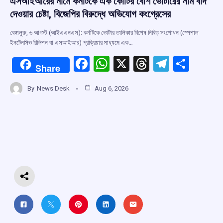
এসআইআরের নামে কর্নাটকে এক কোটির বেশি ভোটারের নাম বাদ
দেওয়ার চেষ্টা, বিজেপির বিরুদ্ধে অভিযোগ কংগ্রেসের
বেঙ্গালুরু, ৬ আগস্ট (আইএএনএস): কর্নাটকে ভোটার তালিকার বিশেষ নিবিড় সংশোধন (স্পেশাল
ইনটেনসিভ রিভিশন বা এসআইআর) প্রক্রিয়ার মাধ্যমে এক…
F
W
X
T
T
S
Share
a
h
hr
el
h
By
News Desk
Aug 6, 2026
ce
at
e
e
ar
b
s
a
gr
e
o
A
d
a
o
p
s
m
k
p