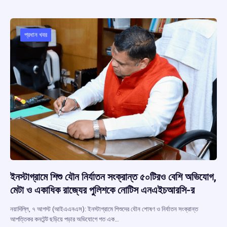
b
s
a
gr
e
o
A
d
a
o
p
s
m
প্রধান খবর
k
p
ইনস্টাগ্রামে শিশু যৌন নির্যাতন সংক্রান্ত ৫০টিরও বেশি অভিযোগ,
মেটা ও একাধিক রাজ্যের পুলিশকে নোটিস এনএইচআরসি-র
নয়াদিল্লি, ৭ আগস্ট (আইএএনএস): ইনস্টাগ্রামে শিশুদের যৌন শোষণ ও নির্যাতন সংক্রান্ত
আপত্তিকর কনটেন্ট ছড়িয়ে পড়ার অভিযোগে গত এক…