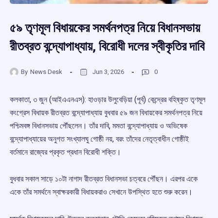
৫৯ তৃণমূল বিধায়কের সমর্থনপত্র নিয়ে বিধানসভায়
রীতব্রত বন্দ্যোপাধ্যায়, বিরোধী দলের স্বীকৃতির দাবি
By
News Desk
Jun 3, 2026
0
কলকাতা, ৩ জুন (আইএএনএস): হাওড়ার উলুবেড়িয়া (পূর্ব) কেন্দ্রের বহিষ্কৃত তৃণমূল
কংগ্রেস বিধায়ক রীতব্রত বন্দ্যোপাধ্যায় বুধবার ৫৯ জন বিধায়কের সমর্থনপত্র নিয়ে
পশ্চিমবঙ্গ বিধানসভায় পৌঁছলেন। তাঁর দাবি, মমতা বন্দ্যোপাধ্যায় ও অভিষেক
বন্দ্যোপাধ্যায়ের অনুগত সংখ্যালঘু গোষ্ঠী নয়, বরং তাঁদের নেতৃত্বাধীন গোষ্ঠীই
বর্তমানে রাজ্যের প্রকৃত প্রধান বিরোধী শক্তি।
বুধবার সকাল সাড়ে ১০টা নাগাদ রীতব্রত বিধানসভা চত্বরে পৌঁছন। এরপর একে
একে তাঁর সমর্থনে স্বাক্ষরকারী বিধায়করাও সেখানে উপস্থিত হতে শুরু করেন।