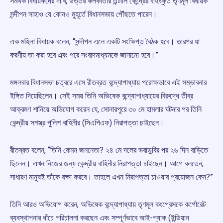
সমর্থক বিধায়কদের দাবি, উত্তর কলকাতার এন্টালি কেন্দ্রের বহিষ্কৃত তৃণমূল বিধায়ক
সন্দীপন সাহাও যে কোনও মুহূর্তে বিধানসভায় পৌঁছতে পারেন।
এক মহিলা বিধায়ক বলেন, “সন্দীপন এলে একটি সংক্ষিপ্ত বৈঠক হবে। তারপর যা
করণীয় তা করা হবে এবং পরে সংবাদমাধ্যমকে জানানো হবে।”
মঙ্গলবার বিধানসভা চত্বরে এসে রীতব্রত বন্দ্যোপাধ্যায় পরোক্ষভাবে এই সম্ভাবনার
ইঙ্গিত দিয়েছিলেন। সেই সময় তিনি অভিষেক বন্দ্যোপাধ্যায়ের বিরুদ্ধে তীব্র
আক্রমণ শানিয়ে অভিযোগ করেন যে, সোনারপুরে ৩০ মে হামলার ঘটনার পর তিনি
কেন্দ্রীয় সশস্ত্র পুলিশ বাহিনীর (সিএপিএফ) নিরাপত্তা চাইছেন।
রীতব্রত বলেন, “তিনি কেমন জননেতা? ২৪ মে দলের ভরাডুবির পর ২৬ দিন বাড়িতে
ছিলেন। এখন নিজের জন্য কেন্দ্রীয় বাহিনীর নিরাপত্তা চাইছেন। আগে বলতেন,
সাধারণ মানুষই তাঁকে রক্ষা করবে। তাহলে এখন নিরাপত্তা চাওয়ার প্রয়োজন কেন?”
তিনি আরও অভিযোগ করেন, অভিষেক বন্দ্যোপাধ্যায় তৃণমূল কংগ্রেসকে কর্পোরেট
ব্যবস্থাপনার ধাঁচে পরিচালনা করছেন এবং সম্পূর্ণভাবে আই-প্যাক (ইন্ডিয়ান