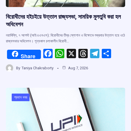
বিরোধীদের হইচইয়ে উত্তাল রাজ্যসভা, সাময়িক মুলতুবি করা হল
অধিবেশন
নয়াদিল্লি, ৭ আগস্ট (আইএএনএস): বিরোধীদের তীব্র স্লোগান ও বিক্ষোভে শুক্রবার উত্তাল হয়ে ওঠে
রাজ্যসভার অধিবেশন। শূন্যকাল চলাকালীন বিরোধী…
F
W
X
T
T
S
Share
a
h
hr
el
h
By
Taniya Chakraborty
Aug 7, 2026
ce
at
e
e
ar
b
s
a
gr
e
o
A
d
a
o
p
s
m
প্রধান খবর
k
p