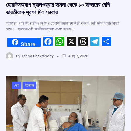
হোয়াটসঅ্যাপ ম্যালওয়্যার হামলা থেকে ১০ হাজারের বেশি
ভারতীয়কে সুরক্ষা দিল সরকার
নয়াদিল্লি, ৭ আগস্ট (আইএএনএস): হোয়াটসঅ্যাপ অ্যাকাউন্ট দখলের একটি ম্যালওয়্যার হামলা
থেকে ১০ হাজারের বেশি ভারতীয়কে সুরক্ষা দেওয়া হয়েছে…
F
W
X
T
T
S
Share
a
h
hr
el
h
By
Taniya Chakraborty
Aug 7, 2026
ce
at
e
e
ar
b
s
a
gr
e
o
A
d
a
o
p
s
m
দেশ
বিনোদন
k
p