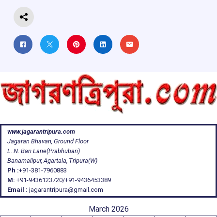
k
p
www.jagarantripura.com
Jagaran Bhavan, Ground Floor
L. N. Bari Lane(Prabhubari)
Banamalipur, Agartala, Tripura(W)
Ph :
+91-381-7960883
M:
+91-9436123720/+91-9436453389
Email :
jagarantripura@gmail.com
March 2026