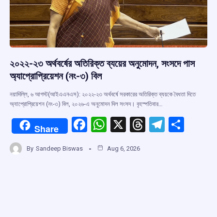
২০২২-২৩ অর্থবর্ষের অতিরিক্ত ব্যয়ের অনুমোদন, সংসদে পাস
অ্যাপ্রোপ্রিয়েশন (নং-৩) বিল
নয়াদিল্লি, ৬ আগস্ট(আইএএনএস): ২০২২-২৩ অর্থবর্ষে সরকারের অতিরিক্ত ব্যয়কে বৈধতা দিতে
অ্যাপ্রোপ্রিয়েশন (নং-৩) বিল, ২০২৬-এ অনুমোদন দিল সংসদ। বৃহস্পতিবার…
F
W
X
T
T
S
Share
a
h
hr
el
h
By
Sandeep Biswas
Aug 6, 2026
ce
at
e
e
ar
b
s
a
gr
e
o
A
d
a
o
p
s
m