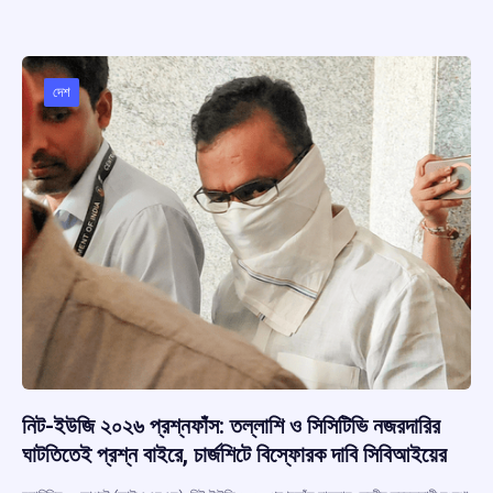
b
s
a
gr
e
o
A
d
a
o
p
s
m
দেশ
k
p
নিট-ইউজি ২০২৬ প্রশ্নফাঁস: তল্লাশি ও সিসিটিভি নজরদারির
ঘাটতিতেই প্রশ্ন বাইরে, চার্জশিটে বিস্ফোরক দাবি সিবিআইয়ের