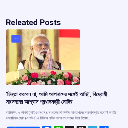
Releated Posts
দেশ
‘চিন্তা করবেন না, আমি আপনাদের সঙ্গেই আছি’, বিদ্রোহী
সাংসদদের আশ্বাস প্রধানমন্ত্রী মোদির
নয়াদিল্লি, ৭ আগস্ট(আইএএনএস): সংসদের বর্ষাকালীন অধিবেশনের অচলাবস্থার মধ্যেই জাতীয়
গণতান্ত্রিক জোট (এনডিএ)-র বিভিন্ন শরিক দলের সাংসদদের নিয়ে বিশেষ…