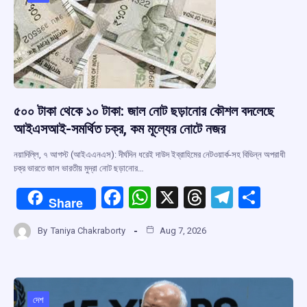
o
p
s
m
k
p
৫০০ টাকা থেকে ১০ টাকা: জাল নোট ছড়ানোর কৌশল বদলেছে
আইএসআই-সমর্থিত চক্র, কম মূল্যের নোটে নজর
নয়াদিল্লি, ৭ আগস্ট (আইএএনএস): দীর্ঘদিন ধরেই দাউদ ইব্রাহিমের নেটওয়ার্ক-সহ বিভিন্ন অপরাধী
চক্র ভারতে জাল ভারতীয় মুদ্রা নোট ছড়ানোর…
F
W
X
T
T
S
Share
a
h
hr
el
h
By
Taniya Chakraborty
Aug 7, 2026
ce
at
e
e
ar
b
s
a
gr
e
o
A
d
a
o
p
s
m
দেশ