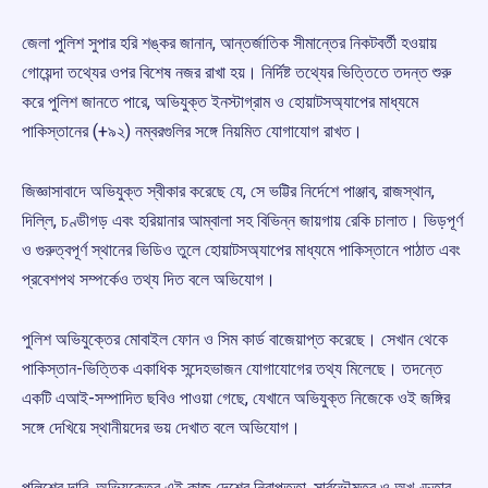
জেলা পুলিশ সুপার হরি শঙ্কর জানান, আন্তর্জাতিক সীমান্তের নিকটবর্তী হওয়ায়
গোয়েন্দা তথ্যের ওপর বিশেষ নজর রাখা হয়। নির্দিষ্ট তথ্যের ভিত্তিতে তদন্ত শুরু
করে পুলিশ জানতে পারে, অভিযুক্ত ইনস্টাগ্রাম ও হোয়াটসঅ্যাপের মাধ্যমে
পাকিস্তানের (+৯২) নম্বরগুলির সঙ্গে নিয়মিত যোগাযোগ রাখত।
জিজ্ঞাসাবাদে অভিযুক্ত স্বীকার করেছে যে, সে ভট্টির নির্দেশে পাঞ্জাব, রাজস্থান,
দিল্লি, চণ্ডীগড় এবং হরিয়ানার আম্বালা সহ বিভিন্ন জায়গায় রেকি চালাত। ভিড়পূর্ণ
ও গুরুত্বপূর্ণ স্থানের ভিডিও তুলে হোয়াটসঅ্যাপের মাধ্যমে পাকিস্তানে পাঠাত এবং
প্রবেশপথ সম্পর্কেও তথ্য দিত বলে অভিযোগ।
পুলিশ অভিযুক্তের মোবাইল ফোন ও সিম কার্ড বাজেয়াপ্ত করেছে। সেখান থেকে
পাকিস্তান-ভিত্তিক একাধিক সন্দেহভাজন যোগাযোগের তথ্য মিলেছে। তদন্তে
একটি এআই-সম্পাদিত ছবিও পাওয়া গেছে, যেখানে অভিযুক্ত নিজেকে ওই জঙ্গির
সঙ্গে দেখিয়ে স্থানীয়দের ভয় দেখাত বলে অভিযোগ।
পুলিশের দাবি, অভিযুক্তের এই কাজ দেশের নিরাপত্তা, সার্বভৌমত্ব ও অখণ্ডতার