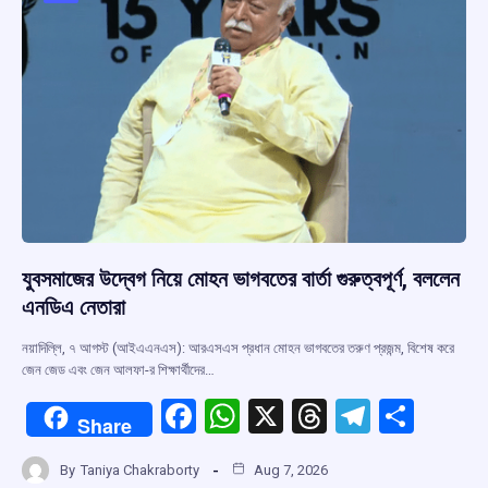
k
p
যুবসমাজের উদ্বেগ নিয়ে মোহন ভাগবতের বার্তা গুরুত্বপূর্ণ, বললেন
এনডিএ নেতারা
নয়াদিল্লি, ৭ আগস্ট (আইএএনএস): আরএসএস প্রধান মোহন ভাগবতের তরুণ প্রজন্ম, বিশেষ করে
জেন জেড এবং জেন আলফা-র শিক্ষার্থীদের…
F
W
X
T
T
S
Share
a
h
hr
el
h
By
Taniya Chakraborty
Aug 7, 2026
ce
at
e
e
ar