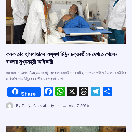
কলকাতার হাসপাতালে অসুস্থ মিঠুন চক্রবর্তীকে দেখতে গেলেন
বাংলার মুখ্যমন্ত্রী অধিকারী
কলকাতা, ৭ আগস্ট (আইএএনএস): কলকাতার একটি বেসরকারি হাসপাতালে ভর্তি অভিনেতা-রাজনীতিক
ও বিজেপি নেতা মিঠুন চক্রবর্তীর সঙ্গে শুক্রবার দেখা…
F
W
X
T
T
S
Share
a
h
hr
el
h
By
Taniya Chakraborty
Aug 7, 2026
ce
at
e
e
ar
b
s
a
gr
e
o
A
d
a