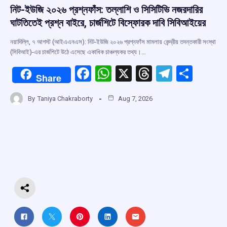
নিট-ইউজি ২০২৬ প্রশ্নফাঁস: তল্লাশি ও সিসিটিভি নজরদারির
ঘাটতিতেই প্রশ্ন বাইরে, চার্জশিটে বিস্ফোরক দাবি সিবিআইয়ের
নয়াদিল্লি, ৭ আগস্ট (আইএএনএস): নিট-ইউজি ২০২৬ প্রশ্নফাঁস মামলায় কেন্দ্রীয় তদন্তকারী সংস্থা
(সিবিআই)-এর চার্জশিটে উঠে এসেছে একাধিক চাঞ্চল্যকর তথ্য।…
F
W
X
T
T
S
Share
a
h
hr
el
h
By
Taniya Chakraborty
Aug 7, 2026
ce
at
e
e
ar
b
s
a
gr
e
o
A
d
a
o
p
s
m
k
p