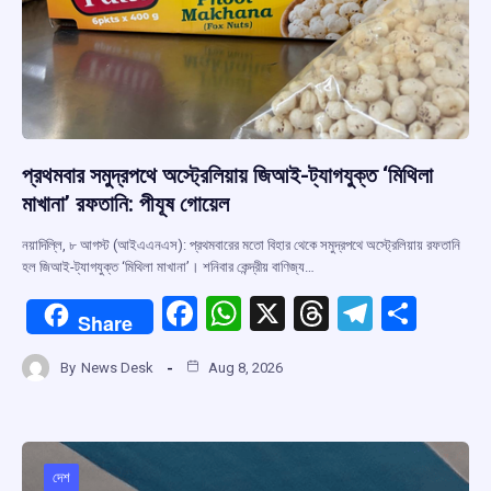
প্রথমবার সমুদ্রপথে অস্ট্রেলিয়ায় জিআই-ট্যাগযুক্ত ‘মিথিলা
মাখানা’ রফতানি: পীযূষ গোয়েল
নয়াদিল্লি, ৮ আগস্ট (আইএএনএস): প্রথমবারের মতো বিহার থেকে সমুদ্রপথে অস্ট্রেলিয়ায় রফতানি
হল জিআই-ট্যাগযুক্ত ‘মিথিলা মাখানা’। শনিবার কেন্দ্রীয় বাণিজ্য…
F
W
X
T
T
S
Share
a
h
hr
el
h
By
News Desk
Aug 8, 2026
ce
at
e
e
ar
b
s
a
gr
e
o
A
d
a
o
p
s
m
দেশ