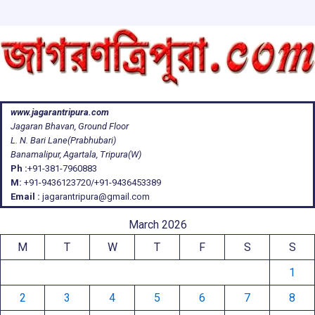
www.jagarantripura.com
Jagaran Bhavan, Ground Floor
L. N. Bari Lane(Prabhubari)
Banamalipur, Agartala, Tripura(W)
Ph :
+91-381-7960883
M:
+91-9436123720/+91-9436453389
Email :
jagarantripura@gmail.com
March 2026
M
T
W
T
F
S
S
1
2
3
4
5
6
7
8