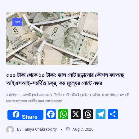
b
s
a
gr
e
o
A
d
a
o
p
s
m
দেশ
k
p
৫০০ টাকা থেকে ১০ টাকা: জাল নোট ছড়ানোর কৌশল বদলেছে
আইএসআই-সমর্থিত চক্র, কম মূল্যের নোটে নজর
নয়াদিল্লি, ৭ আগস্ট (আইএএনএস): দীর্ঘদিন ধরেই দাউদ ইব্রাহিমের নেটওয়ার্ক-সহ বিভিন্ন অপরাধী
চক্র ভারতে জাল ভারতীয় মুদ্রা নোট ছড়ানোর…
F
W
X
T
T
S
Share
a
h
hr
el
h
By
Taniya Chakraborty
Aug 7, 2026
ce
at
e
e
ar