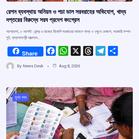
রেশন ব্যবস্থায় অনিয়ম ও পচা ডাল সরবরাহের অভিযোগ, খাদ্য
দপ্তরের বিরুদ্ধে সরব প্রদেশ কংগ্রেস
আগরতলা, ৮ আগস্ট: কেন্দ্র ও রাজ্যে বিজেপি সরকারের আমলে খাদ্য ও ওষুধে ভেজাল, সরকারি সম্পদ
লুট, খাদ্যসামগ্রী আত্মসাৎ…
F
W
X
T
T
S
Share
a
h
hr
el
h
By
News Desk
Aug 8, 2026
ce
at
e
e
ar
b
s
a
gr
e
o
A
d
a
o
p
s
m
মুখ্য খবর
k
p