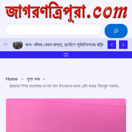
Skip
to
content
Search
জল- কাঁদায় বেহাল রাস্তা, দুর্ভোগে সূর্যমনিনগরের বাসিন্দারা
Home
মুখ্য খবর
রাজ্যের শিক্ষা ব্যবস্থার গুণগত মান উন্নয়নের জন্য চেষ্টা করছে ত্রিপুরা সরকার: মুখ্যমন্ত্রী