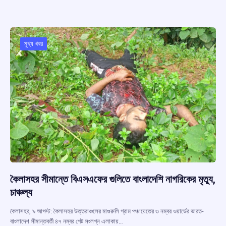
ce
at
e
e
ar
b
s
a
gr
e
o
A
d
a
o
p
s
m
মুখ্য খবর
k
p
কৈলাসহর সীমান্তে বিএসএফের গুলিতে বাংলাদেশি নাগরিকের মৃত্যু,
চাঞ্চল্য
কৈলাসহর, ৯ আগস্ট: কৈলাসহর উত্তরাঞ্চলের মাগুরুলি গ্রাম পঞ্চায়েতের ৩ নম্বর ওয়ার্ডের ভারত-
বাংলাদেশ সীমান্তবর্তী ৪৭ নম্বর গেট সংলগ্ন এলাকায়…