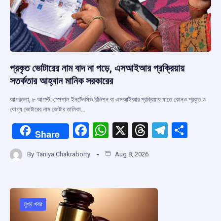
প্রকৃত ভোটারের নাম বাদ না পড়ে, এসআইআর প্রক্রিয়ায়
সতর্কতার আহ্বান মানিক সরকারের
আগরতলা, ৮ আগস্ট: স্পেশাল ইনটেনসিভ রিভিশন বা এসআইআর প্রক্রিয়ায় যাতে কোনও প্রকৃত ও
যোগ্য ভোটারের নাম ভোটার তালিকা…
F
W
X
T
T
S
Share
a
h
hr
el
h
By
Taniya Chakraborty
Aug 8, 2026
ce
at
e
e
ar
b
s
a
gr
e
o
A
d
a
o
p
s
m
মুখ্য খবর