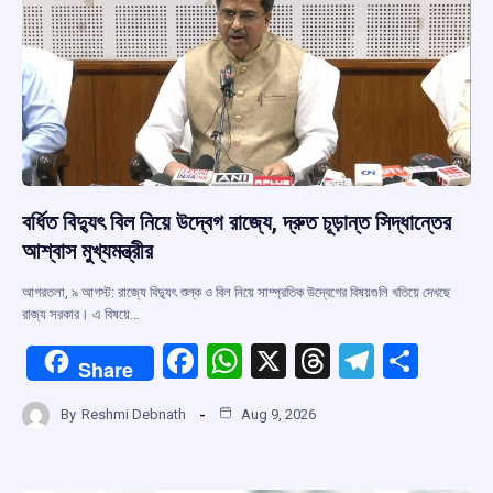
বর্ধিত বিদ্যুৎ বিল নিয়ে উদ্বেগ রাজ্যে, দ্রুত চূড়ান্ত সিদ্ধান্তের
আশ্বাস মুখ্যমন্ত্রীর
আগরতলা, ৯ আগস্ট: রাজ্যে বিদ্যুৎ শুল্ক ও বিল নিয়ে সাম্প্রতিক উদ্বেগের বিষয়গুলি খতিয়ে দেখছে
রাজ্য সরকার। এ বিষয়ে…
F
W
X
T
T
S
Share
a
h
hr
el
h
By
Reshmi Debnath
Aug 9, 2026
ce
at
e
e
ar
b
s
a
gr
e