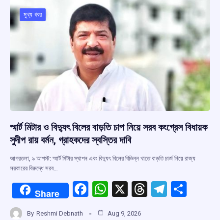
o
A
d
a
o
p
s
m
মুখ্য খবর
k
p
স্মার্ট মিটার ও বিদ্যুৎ বিলের বাড়তি চাপ নিয়ে সরব কংগ্রেস বিধায়ক
সুদীপ রায় বর্মন, গ্রাহকদের স্বস্তির দাবি
আগরতলা, ৯ আগস্ট: স্মার্ট মিটার স্থাপন এবং বিদ্যুৎ বিলের বিভিন্ন খাতে বাড়তি চার্জ নিয়ে রাজ্য
সরকারের বিরুদ্ধে সরব…
F
W
X
T
T
S
Share
a
h
hr
el
h
By
Reshmi Debnath
Aug 9, 2026