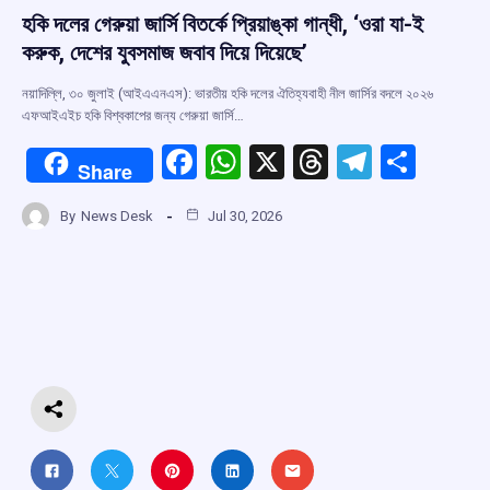
হকি দলের গেরুয়া জার্সি বিতর্কে প্রিয়াঙ্কা গান্ধী, ‘ওরা যা-ই
করুক, দেশের যুবসমাজ জবাব দিয়ে দিয়েছে’
নয়াদিল্লি, ৩০ জুলাই (আইএএনএস): ভারতীয় হকি দলের ঐতিহ্যবাহী নীল জার্সির বদলে ২০২৬
এফআইএইচ হকি বিশ্বকাপের জন্য গেরুয়া জার্সি…
F
W
X
T
T
S
Share
a
h
hr
el
h
By
News Desk
Jul 30, 2026
ce
at
e
e
ar
b
s
a
gr
e
o
A
d
a
o
p
s
m
k
p