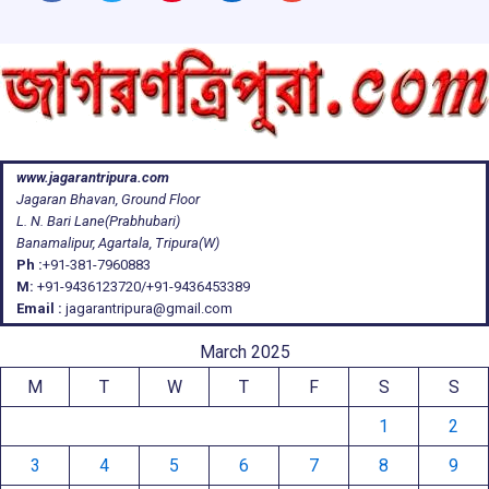
www.jagarantripura.com
Jagaran Bhavan, Ground Floor
L. N. Bari Lane(Prabhubari)
Banamalipur, Agartala, Tripura(W)
Ph :
+91-381-7960883
M:
+91-9436123720/+91-9436453389
Email :
jagarantripura@gmail.com
March 2025
M
T
W
T
F
S
S
1
2
3
4
5
6
7
8
9