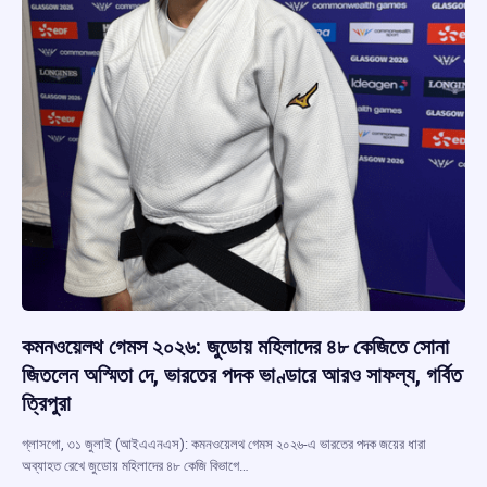
কমনওয়েলথ গেমস ২০২৬: জুডোয় মহিলাদের ৪৮ কেজিতে সোনা
জিতলেন অস্মিতা দে, ভারতের পদক ভাণ্ডারে আরও সাফল্য, গর্বিত
ত্রিপুরা
গ্লাসগো, ৩১ জুলাই (আইএএনএস): কমনওয়েলথ গেমস ২০২৬-এ ভারতের পদক জয়ের ধারা
অব্যাহত রেখে জুডোয় মহিলাদের ৪৮ কেজি বিভাগে…