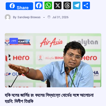
F
W
X
T
T
S
Share
a
h
hr
el
h
By
Sandeep Biswas
Jul 31, 2026
ce
at
e
e
ar
b
s
a
gr
e
o
A
d
a
o
p
s
m
খেলা
k
p
হকি দলের জার্সির রং বদলের সিদ্ধান্তে বোর্ডের সঙ্গে আলোচনা
হয়নি: দিলীপ তিরকি