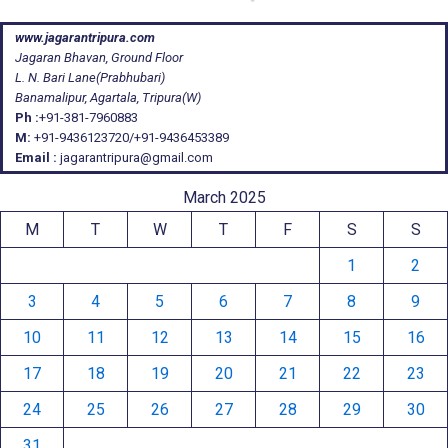
www.jagarantripura.com
Jagaran Bhavan, Ground Floor
L. N. Bari Lane(Prabhubari)
Banamalipur, Agartala, Tripura(W)
Ph :
+91-381-7960883
M:
+91-9436123720/+91-9436453389
Email :
jagarantripura@gmail.com
March 2025
M
T
W
T
F
S
S
1
2
3
4
5
6
7
8
9
10
11
12
13
14
15
16
17
18
19
20
21
22
23
24
25
26
27
28
29
30
31