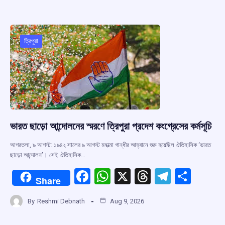
b
s
a
gr
e
o
A
d
a
o
p
s
m
ত্রিপুরা
k
p
ভারত ছাড়ো আন্দোলনের স্মরণে ত্রিপুরা প্রদেশ কংগ্রেসের কর্মসূচি
আগরতলা, ৯ আগস্ট: ১৯৪২ সালের ৯ আগস্ট মহাত্মা গান্ধীর আহ্বানে শুরু হয়েছিল ঐতিহাসিক ‘ভারত
ছাড়ো আন্দোলন’। সেই ঐতিহাসিক…
F
W
X
T
T
S
Share
a
h
hr
el
h
By
Reshmi Debnath
Aug 9, 2026
ce
at
e
e
ar
b
s
a
gr
e