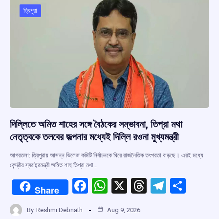
o
p
s
m
ত্রিপুরা
k
p
দিল্লিতে অমিত শাহের সঙ্গে বৈঠকের সম্ভাবনা, তিপ্রা মথা
নেতৃত্বকে তলবের জল্পনার মধ্যেই দিল্লি রওনা মুখ্যমন্ত্রী
আগরতলা: ত্রিপুরায় আসন্ন ভিলেজ কমিটি নির্বাচনকে ঘিরে রাজনৈতিক তৎপরতা বাড়ছে। এরই মধ্যে
কেন্দ্রীয় স্বরাষ্ট্রমন্ত্রী অমিত শাহ তিপ্রা মথা…
F
W
X
T
T
S
Share
a
h
hr
el
h
By
Reshmi Debnath
Aug 9, 2026
ce
at
e
e
ar