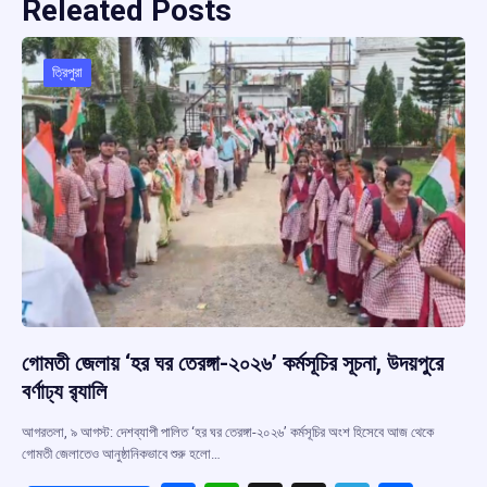
Releated Posts
ত্রিপুরা
গোমতী জেলায় ‘হর ঘর তেরঙ্গা-২০২৬’ কর্মসূচির সূচনা, উদয়পুরে
বর্ণাঢ্য র‍্যালি
আগরতলা, ৯ আগস্ট: দেশব্যাপী পালিত ‘হর ঘর তেরঙ্গা-২০২৬’ কর্মসূচির অংশ হিসেবে আজ থেকে
গোমতী জেলাতেও আনুষ্ঠানিকভাবে শুরু হলো…