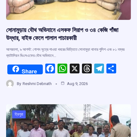
সোনামুড়ায় যৌথ অভিযানে এসকফ সিরাপ ও ৩৪ কেজি গাঁজা
উদ্ধার, বাইক ফেলে পালাল পাচারকারী
আগরতলা, ৯ আগস্ট: গোপন সূত্রে পাওয়া খবরের ভিত্তিতে সোনামুড়া থানার পুলিশ এবং ৮১ নম্বর
ব্যাটালিয়ন বিএসএফের যৌথ অভিযানে…
F
W
X
T
T
S
Share
a
h
hr
el
h
By
Reshmi Debnath
Aug 9, 2026
ce
at
e
e
ar
b
s
a
gr
e
o
A
d
a
o
p
s
m
ত্রিপুরা
k
p