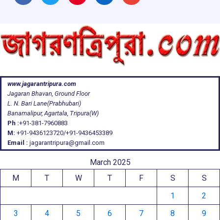
www.jagarantripura.com
Jagaran Bhavan, Ground Floor
L. N. Bari Lane(Prabhubari)
Banamalipur, Agartala, Tripura(W)
Ph :
+91-381-7960883
M:
+91-9436123720/+91-9436453389
Email :
jagarantripura@gmail.com
March 2025
M
T
W
T
F
S
S
1
2
3
4
5
6
7
8
9