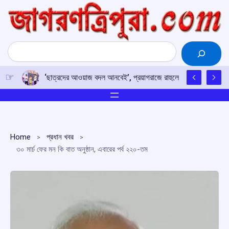
Skip
to
content
Search
‘ছাত্রদের আওয়াজ বদল আনবেই’, প্রয়াগরাজে রাহুলের হুঙ্কার
Home
প্রধান খবর
৩০ মার্চ ফের মন কি বাত অনুষ্ঠান, এবারের পর্ব ২২০-তম