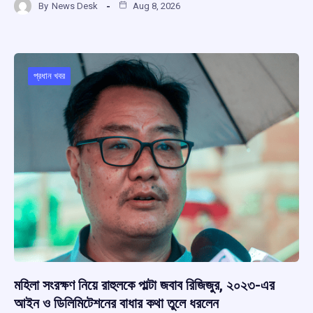
By
News Desk
Aug 8, 2026
ce
at
e
e
ar
b
s
a
gr
e
o
A
d
a
o
p
s
m
প্রধান খবর
k
p
মহিলা সংরক্ষণ নিয়ে রাহুলকে পাল্টা জবাব রিজিজুর, ২০২৩-এর
আইন ও ডিলিমিটেশনের বাধার কথা তুলে ধরলেন