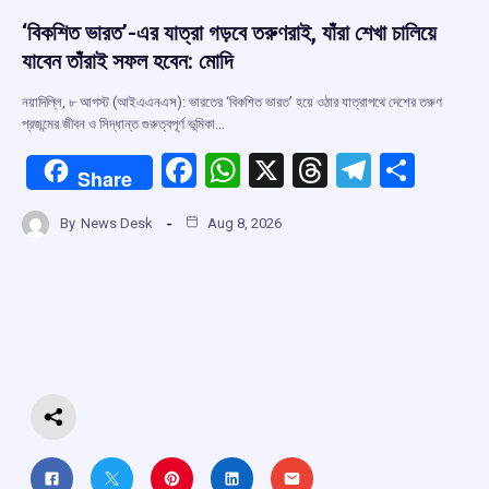
‘বিকশিত ভারত’-এর যাত্রা গড়বে তরুণরাই, যাঁরা শেখা চালিয়ে
যাবেন তাঁরাই সফল হবেন: মোদি
নয়াদিল্লি, ৮ আগস্ট (আইএএনএস): ভারতের ‘বিকশিত ভারত’ হয়ে ওঠার যাত্রাপথে দেশের তরুণ
প্রজন্মের জীবন ও সিদ্ধান্ত গুরুত্বপূর্ণ ভূমিকা…
F
W
X
T
T
S
Share
a
h
hr
el
h
By
News Desk
Aug 8, 2026
ce
at
e
e
ar
b
s
a
gr
e
o
A
d
a
o
p
s
m
k
p