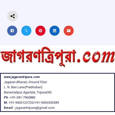
k
p
www.jagarantripura.com
Jagaran Bhavan, Ground Floor
L. N. Bari Lane(Prabhubari)
Banamalipur, Agartala, Tripura(W)
Ph :
+91-381-7960883
M:
+91-9436123720/+91-9436453389
Email :
jagarantripura@gmail.com