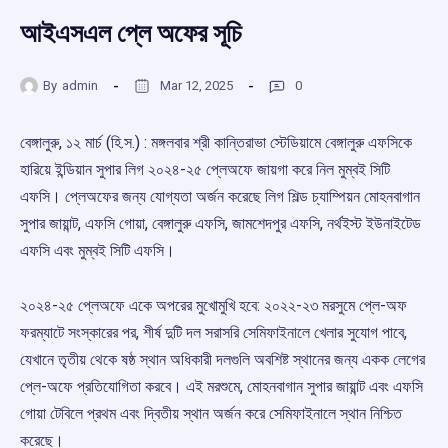
আইএসএল প্লে অফের সূচি
By
admin
Mar 12, 2025
0
বেঙ্গালুরু, ১২ মার্চ (হি.স.) : মঙ্গলবার শ্রী কান্তিরাভা স্টেডিয়ামে বেঙ্গালুরু এফসিকে
হারিয়ে ইন্ডিয়ান সুপার লিগ ২০২৪-২৫ প্লেঅফে জায়গা করে নিল মুম্বই সিটি
এফসি। প্লেঅফের জন্য যোগ্যতা অর্জন করেছে লিগ শিল্ড চ্যাম্পিয়ন মোহনবাগান
সুপার জায়ান্ট, এফসি গোয়া, বেঙ্গালুরু এফসি, জামশেদপুর এফসি, নর্থইস্ট ইউনাইটেড
এফসি এবং মুম্বই সিটি এফসি।
২০২৪-২৫ প্লেঅফে একে অপরের মুখোমুখি হবে: ২০২২-২৩ মরসুমে প্লে-অফ
ফরম্যাটে সংস্কারের পর, শীর্ষ দুটি দল সরাসরি সেমিফাইনালে খেলার সুযোগ পাবে,
যেখানে তৃতীয় থেকে ষষ্ঠ স্থান অধিকারী দলগুলি অবশিষ্ট স্থানের জন্য একক লেগের
প্লে-অফে প্রতিযোগিতা করবে। এই মরশুমে, মোহনবাগান সুপার জায়ান্ট এবং এফসি
গোয়া টেবিলে প্রথম এবং দ্বিতীয় স্থান অর্জন করে সেমিফাইনালে স্থান নিশ্চিত
করেছে।