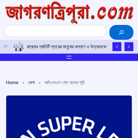
Skip
to
content
Search
রাজ্যের প্রতিটি স্তরের মানুষের কল্যাণ ও উন্নয়নকে অগ্রাধিকার দিয়ে সরকা
Home
খেলা
আইএসএল প্লে অফের সূচি