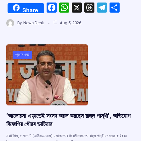
F
W
X
T
T
S
Share
a
h
hr
el
h
By
News Desk
Aug 5, 2026
ce
at
e
e
ar
b
s
a
gr
e
o
A
d
a
o
p
s
m
প্রধান খবর
k
p
‘আলোচনা এড়াতেই সংসদ অচল করছেন রাহুল গান্ধী’, অভিযোগ
বিজেপির গৌরব ভাটিয়ার
নয়াদিল্লি, ৫ আগস্ট (আইএএনএস): লোকসভার বিরোধী দলনেতা রাহুল গান্ধী সংসদের কার্যক্রম