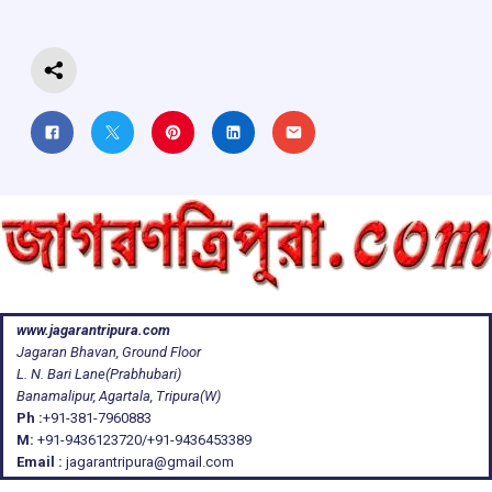
k
p
www.jagarantripura.com
Jagaran Bhavan, Ground Floor
L. N. Bari Lane(Prabhubari)
Banamalipur, Agartala, Tripura(W)
Ph :
+91-381-7960883
M:
+91-9436123720/+91-9436453389
Email :
jagarantripura@gmail.com