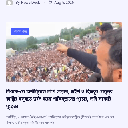
By
News Desk
Aug 5, 2026
ce
at
e
e
ar
b
s
a
gr
e
o
A
d
a
o
p
s
m
প্রধান খবর
k
p
পিওকে-তে অশান্তিতে চাপে লস্কর, জইশ ও হিজবুল নেতৃত্ব;
কাশ্মীর ইস্যুতে দুর্বল হচ্ছে পাকিস্তানের প্রচার, দাবি সরকারি
সূত্রের
নয়াদিল্লি, ৫ আগস্ট (আইএএনএস): পাকিস্তান অধিকৃত কাশ্মীরে (পিওকে) গত দু’মাস ধরে চলা
বিক্ষোভ ও নিরাপত্তা বাহিনীর সঙ্গে সংঘর্ষের…