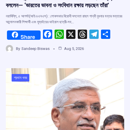
বললেন— ‘ভারতের ভাবনা ও সংবিধান রক্ষায় লড়ছেন তাঁরা’
নয়াদিল্লি, ৫ আগস্ট(আইএএনএস) : লোকসভার বিরোধী দলনেতা রাহুল গান্ধী বুধবার যন্তর মন্তরের
আন্দোলনকারী শিক্ষার্থী এবং মুম্বইয়ের ভাইরাল ছাত্রী-সহ…
F
W
X
T
T
S
Share
a
h
hr
el
h
By
Sandeep Biswas
Aug 5, 2026
ce
at
e
e
ar
b
s
a
gr
e
o
A
d
a
o
p
s
m
প্রধান খবর
k
p