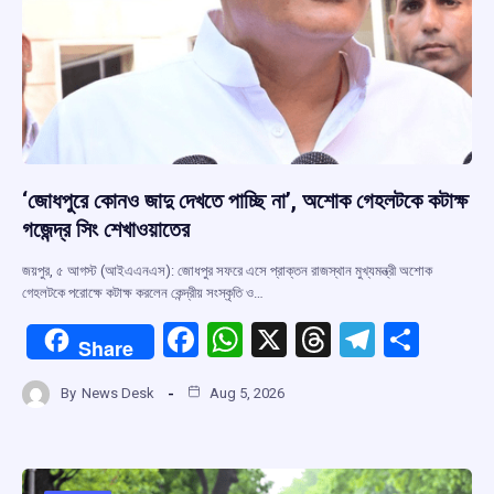
‘জোধপুরে কোনও জাদু দেখতে পাচ্ছি না’, অশোক গেহলটকে কটাক্ষ
গজেন্দ্র সিং শেখাওয়াতের
জয়পুর, ৫ আগস্ট (আইএএনএস): জোধপুর সফরে এসে প্রাক্তন রাজস্থান মুখ্যমন্ত্রী অশোক
গেহলটকে পরোক্ষে কটাক্ষ করলেন কেন্দ্রীয় সংস্কৃতি ও…
F
W
X
T
T
S
Share
a
h
hr
el
h
By
News Desk
Aug 5, 2026
ce
at
e
e
ar
b
s
a
gr
e
o
A
d
a