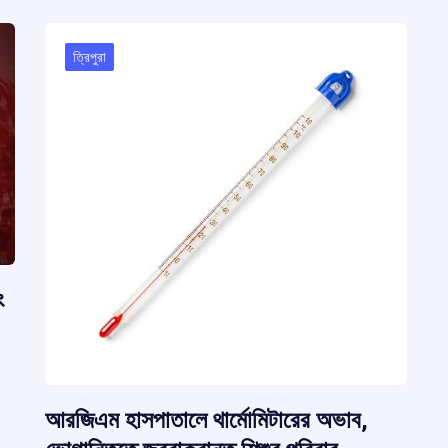
e
o
p
s
m
k
p
ত্রিপুরা
ং
আরজিএম হাসপাতালে থার্মোমিটারের অভাব,