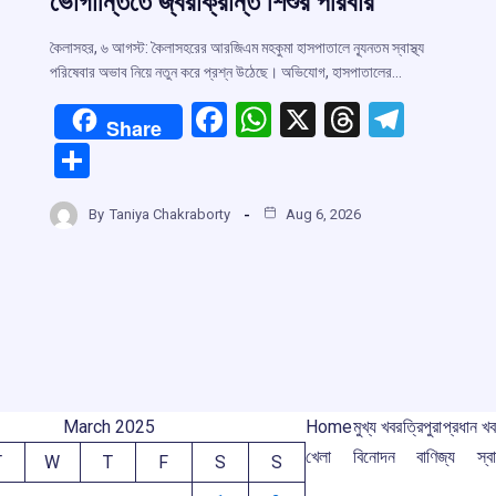
ভোগান্তিতে জ্বরাক্রান্ত শিশুর পরিবার
কৈলাসহর, ৬ আগস্ট: কৈলাসহরের আরজিএম মহকুমা হাসপাতালে ন্যূনতম স্বাস্থ্য
পরিষেবার অভাব নিয়ে নতুন করে প্রশ্ন উঠেছে। অভিযোগ, হাসপাতালের…
F
W
X
T
T
r
Share
a
h
hr
el
S
ce
at
e
e
h
m
b
s
a
gr
By
Taniya Chakraborty
Aug 6, 2026
ar
o
A
d
a
e
o
p
s
m
k
p
March 2025
Home
মুখ্য খবর
ত্রিপুরা
প্রধান খ
খেলা
বিনোদন
বাণিজ্য
স্বা
T
W
T
F
S
S