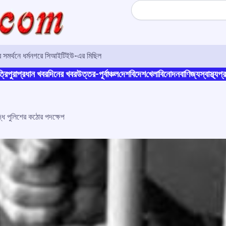
Search
র সমর্থনে ধর্মনগরে সিআইটিইউ-এর মিছিল
্রিপুরা
প্রধান খবর
দিনের খবর
উত্তর-পূর্বাঞ্চল
দেশ
বিদেশ
খেলা
বিনোদন
বাণিজ্য
স্বাস্থ্য
প্র
্ধে পুলিশের কঠোর পদক্ষেপ