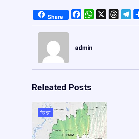
Facebook
WhatsApp
X
Thre
T
Share
admin
Releated Posts
ত্রিপুরা