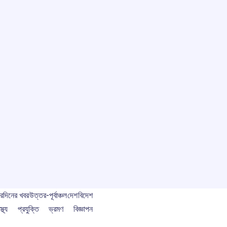
বর
দিনের খবর
উত্তর-পূর্বাঞ্চল
দেশ
বিদেশ
স্থ্য
প্রযুক্তি
ভ্রমণ
বিজ্ঞাপন