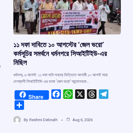
১১ দফা দাবিতে ১০ আগস্টের ‘জেল ভরো’
কর্মসূচির সমর্থনে ধর্মনগরে সিআইটিইউ-এর
মিছিল
়
ধর্মনগর, ৬ আগস্ট: ১১ দফা দাবি সনদের ভিত্তিতে আগামী ১০ আগস্ট সারা
দেশব্যাপী সিআইটিইউ-এর ডাকা ‘জেল ভরো’ আন্দোলনকে…
F
W
X
T
T
Share
a
h
hr
el
S
ce
at
e
e
r
h
b
s
a
gr
By
Reshmi Debnath
Aug 6, 2026
ar
o
A
d
a
m