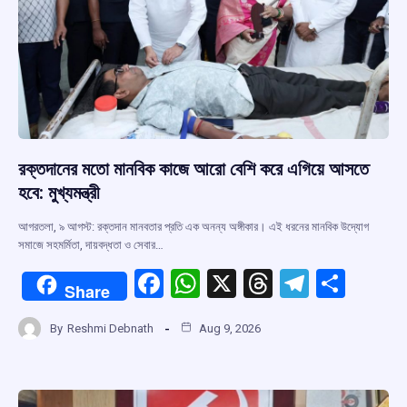
রক্তদানের মতো মানবিক কাজে আরো বেশি করে এগিয়ে আসতে
হবে: মুখ্যমন্ত্রী
আগরতলা, ৯ আগস্ট: রক্তদান মানবতার প্রতি এক অনন্য অঙ্গীকার। এই ধরনের মানবিক উদ্যোগ
সমাজে সহমর্মিতা, দায়বদ্ধতা ও সেবার…
F
W
X
T
T
S
Share
a
h
hr
el
h
By
Reshmi Debnath
Aug 9, 2026
ce
at
e
e
ar
b
s
a
gr
e
o
A
d
a