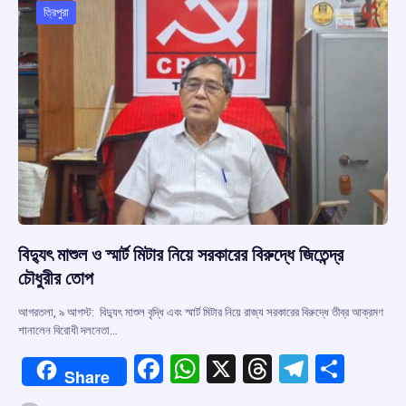
o
p
s
m
ত্রিপুরা
k
p
বিদ্যুৎ মাশুল ও স্মার্ট মিটার নিয়ে সরকারের বিরুদ্ধে জিতেন্দ্র
চৌধুরীর তোপ
আগরতলা, ৯ আগস্ট: বিদ্যুৎ মাশুল বৃদ্ধি এবং স্মার্ট মিটার নিয়ে রাজ্য সরকারের বিরুদ্ধে তীব্র আক্রমণ
শানালেন বিরোধী দলনেতা…
F
W
X
T
T
S
Share
a
h
hr
el
h