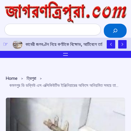
Skip
to
content
Search
কাবেরী জলবণ্টন নিয়ে কর্ণাটকে বিক্ষোভ, আটিবেলে তামিলনাড়ুর গাড়ি আট
Home
ত্রিপুরা
কমলপুর ডি ডব্লিউ এস এক্সিকিউটিভ ইঞ্জিনিয়ারের অফিসে অনিয়মিত সময়ে তালা খোলা