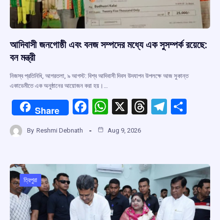
আদিবাসী জনগোষ্ঠী এবং বনজ সম্পদের মধ্যে এক সুসম্পর্ক রয়েছে:
বন মন্ত্রী
নিজস্ব প্রতিনিধি, আগরতলা, ৯ আগস্ট: বিশ্ব আদিবাসী দিবস উদযাপন উপলক্ষে আজ সুকান্ত
একাডেমীতে এক অনুষ্ঠানের আয়োজন করা হয়।…
F
W
X
T
T
S
Share
a
h
hr
el
h
By
Reshmi Debnath
Aug 9, 2026
ce
at
e
e
ar
b
s
a
gr
e
o
A
d
a
o
p
s
m
ত্রিপুরা
k
p