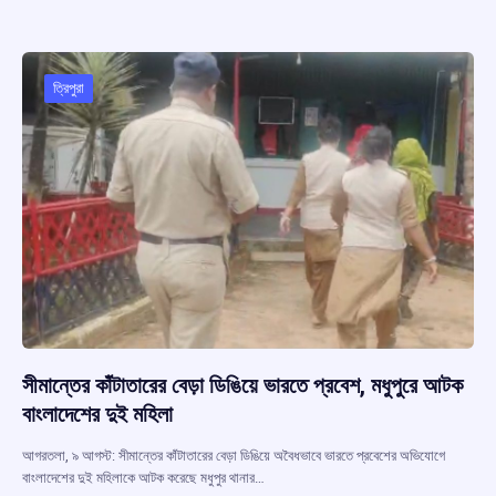
b
s
a
gr
e
o
A
d
a
o
p
s
m
ত্রিপুরা
k
p
সীমান্তের কাঁটাতারের বেড়া ডিঙিয়ে ভারতে প্রবেশ, মধুপুরে আটক
বাংলাদেশের দুই মহিলা
আগরতলা, ৯ আগস্ট: সীমান্তের কাঁটাতারের বেড়া ডিঙিয়ে অবৈধভাবে ভারতে প্রবেশের অভিযোগে
বাংলাদেশের দুই মহিলাকে আটক করেছে মধুপুর থানার…