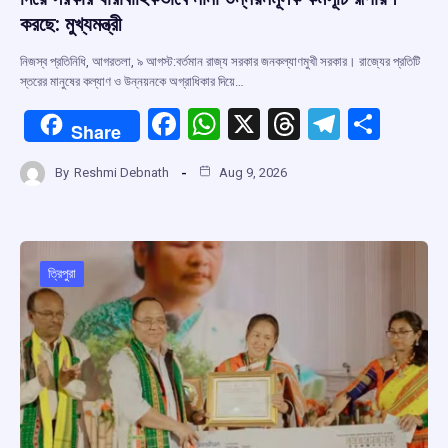
করছে: মুখ্যমন্ত্রী
নিজস্ব প্রতিনিধি, আগরতলা, ৯ আগস্ট:বর্তমান রাজ্য সরকার জনকল্যাণমুখী সরকার। রাজ্যের প্রতিটি
স্তরের মানুষের কল্যাণ ও উন্নয়নকে অগ্রাধিকার দিয়ে…
F
W
X
T
T
S
Share
a
h
hr
el
h
By
Reshmi Debnath
Aug 9, 2026
ce
at
e
e
ar
b
s
a
gr
e
o
A
d
a
o
p
s
m
ত্রিপুরা
k
p