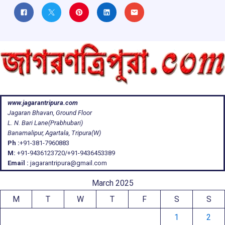
www.jagarantripura.com
Jagaran Bhavan, Ground Floor
L. N. Bari Lane(Prabhubari)
Banamalipur, Agartala, Tripura(W)
Ph :
+91-381-7960883
M:
+91-9436123720/+91-9436453389
Email :
jagarantripura@gmail.com
March 2025
M
T
W
T
F
S
S
1
2