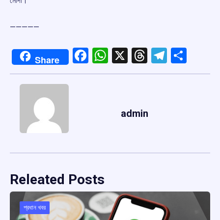
মোদী।
—————
Facebook
WhatsApp
X
Threads
Telegr
Shar
Share
admin
Releated Posts
প্রধান খবর