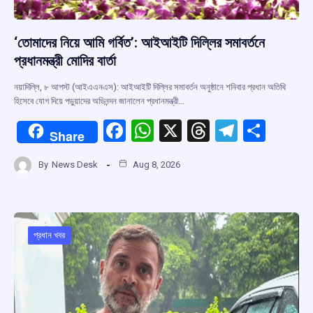
‘তোমাদের নিয়ে আমি গর্বিত’: আইআইটি দিল্লির সমাবর্তনে
প্রধানমন্ত্রী মোদির বার্তা
নয়াদিল্লি, ৮ আগস্ট (আইএএনএস): আইআইটি দিল্লির সমাবর্তন অনুষ্ঠানে শনিবার প্রধান অতিথি
হিসেবে যোগ দিয়ে পড়ুয়াদের অভিনন্দন জানালেন প্রধানমন্ত্রী…
F
W
X
T
T
S
Share
a
h
hr
el
h
By
News Desk
Aug 8, 2026
ce
at
e
e
ar
b
s
a
gr
e
o
A
d
a
o
p
s
m
প্রধান খবর
k
p