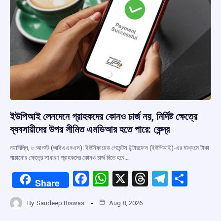
ইউপিআই লেনদেনে গ্রাহকদের কোনও চার্জ নয়, নির্দিষ্ট ক্ষেত্রে
ব্যবসায়ীদের উপর সীমিত এমডিআর হতে পারে: কেন্দ্র
নয়াদিল্লি, ৮ আগস্ট (আইএএনএস): ইউনিফায়েড পেমেন্টস ইন্টারফেস (ইউপিআই)-এর মাধ্যমে টাকা
পাঠানোর ক্ষেত্রে সাধারণ গ্রাহকদের কোনও চার্জ দিতে হবে…
F
W
X
T
T
S
Share
a
h
hr
el
h
By
Sandeep Biswas
Aug 8, 2026
ce
at
e
e
ar