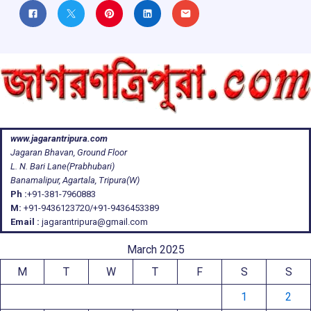
www.jagarantripura.com
Jagaran Bhavan, Ground Floor
L. N. Bari Lane(Prabhubari)
Banamalipur, Agartala, Tripura(W)
Ph :
+91-381-7960883
M:
+91-9436123720/+91-9436453389
Email :
jagarantripura@gmail.com
March 2025
M
T
W
T
F
S
S
1
2