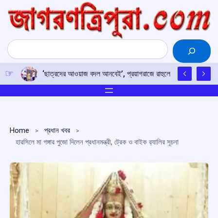
Skip
to
content
Search
‘ছাত্রদের আওয়াজ বদল আনবেই’, প্রয়াগরাজে রাহুলের হুঙ্কার
Home
প্রধান খবর
হারসিলে মা গঙ্গার পুজো দিলেন প্রধানমন্ত্রী, ট্রেক ও বাইক র‍্যালির সূচনা