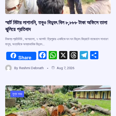
স্মার্ট মিটার লাগাননি, তবুও বিদ্যুৎ বিল ৮,৮৮৮ টাকা অফিসে তালা
ঝুলিয়ে প্রতিবাদ
নিজস্ব প্রতিনিধি , আগরতলা, ৭ আগস্ট: ত্রিপুরায় একদিকে ঘন ঘন বিদ্যুৎ বিভ্রাটে নাজেহাল সাধারণ
মানুষ, অন্যদিকে অস্বাভাবিক বিদ্যুৎ…
F
W
X
T
T
S
Share
a
h
hr
el
h
By
Reshmi Debnath
Aug 7, 2026
ce
at
e
e
ar
b
s
a
gr
e
o
A
d
a
o
p
s
m
মুখ্য খবর
k
p