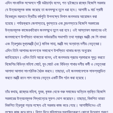
এদিন সাংবাদিক সম্মেলনে শ্রী ভট্টাচার্য্য বলেন, গত দুইবছরে রাজ্যে বিজেপি সরকার
যে উন্নয়নমূলক কাজ করেছে তা জনসম্মুখে তুলে ধরা হবে। আগামী ৯ মার্চ স্বামী
বিবেকানন্দ ময়দানে দ্বিতীয় বর্ষপূতি উপলক্ষ্যে বিশাল জনসভার আয়োজন করা
হয়েছে। পর্যায়ক্রমে জেলাস্তরে, বুথস্তরে এবং মন্ডলস্তরে বিজেপি সরকারের
উন্নয়নমূলক কাজেরখতিয়ান জনসম্মুখে তুলে ধরা হবে। ওই আস্তাবল ময়দানের ওই
জনসমাবেশে উপস্থিত থাকবেন সর্বভারতীয় সভাপতি তথা স্বাস্থ্য মন্ত্রী জে পি নাড্ডা
এবং ত্রিপুরার মুখ্যমন্ত্রী (ডা.) মানিক সাহা, মন্ত্রী সহ অন্যান্য দলীয় নেতৃত্বরা।
এদিন তিনি আপামর জনগণকে সমাবেশে উপস্থিত থাকার জন্য অনুরোধ
জানিয়েছেন। এদিন তিনি আরো বলেন, ওই জনসভার প্রচার প্রসারকে সুদৃঢ় করতে
বিজেপির বিভিন্ন মহিলা মোর্চা, যুব মোর্চা এবং বিভিন্ন শাখার দলীয় কর্মী ও নেতৃত্বরা
আলাদা আলাদা সাংগঠনিক বৈঠক করবে। তাছাড়া, ওই জনসমাবেশকে সাফল্যমন্ডিত
করতে মন্ত্রী রতন লাল নাথের নেতৃত্ব একটি টিম গঠন করা হয়েছে।
তাঁর কথায়, রাজ্যের মহিলা, যুবক, কৃষক থেকে শুরু সমাজের অন্তিম ব্যক্তি বিজেপি
সরকারের উন্নয়নমূলক সিদ্ধান্তের সুফল ভোগ করেছেন। তাছাড়া, বিকশিত ভারত
বিকশিত ত্রিপুরা গড়ার লক্ষ্যে এই সরকার কাজ করে গেছে। আগামীদিনেও এই
লক্ষ্যে কাজ করে যাবে। বিগত দিনে মহিলাদের স্বশক্তিকরণে কোনো উদ্যোগ গ্রহণ