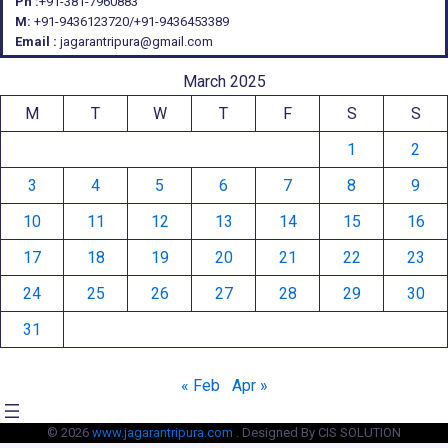
Ph :
+91-381-7960883
M:
+91-9436123720/+91-9436453389
Email :
jagarantripura@gmail.com
March 2025
M
T
W
T
F
S
S
1
2
3
4
5
6
7
8
9
10
11
12
13
14
15
16
17
18
19
20
21
22
23
24
25
26
27
28
29
30
31
« Feb
Apr »
© 2026
www.jagarantripura.com .
Designed By CIS SOLUTION