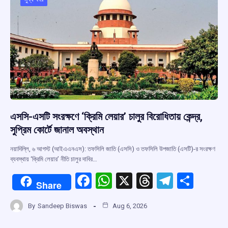
o
p
s
m
k
p
এসসি-এসটি সংরক্ষণে ‘ক্রিমি লেয়ার’ চালুর বিরোধিতায় কেন্দ্র,
সুপ্রিম কোর্টে জানাল অবস্থান
নয়াদিল্লি, ৬ আগস্ট (আইএএনএস): তফসিলি জাতি (এসসি) ও তফসিলি উপজাতি (এসটি)-র সংরক্ষণ
ব্যবস্থায় ‘ক্রিমি লেয়ার’ নীতি চালুর দাবির…
F
W
X
T
T
S
Share
a
h
hr
el
h
By
Sandeep Biswas
Aug 6, 2026
ce
at
e
e
ar