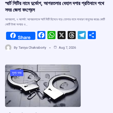
স্মার্ট সিটির নামে দুর্ভোগ, আগরতলার বেহাল দশার প্রতিবাদে পথে
সদর জেলা কংগ্রেস
আগরতলা, ৭ আগস্ট: আগরতলাকে স্মার্ট সিটি হিসেবে গড়ে তোলার নামে সাধারণ মানুষের করের কোটি
কোটি টাকা অপচয় ও…
F
W
X
T
T
S
Share
a
h
hr
el
h
By
Taniya Chakraborty
Aug 7, 2026
ce
at
e
e
ar
b
s
a
gr
e
o
A
d
a
o
p
s
m
মুখ্য খবর
k
p