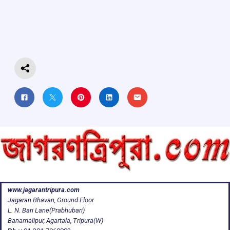
b
s
a
gr
e
o
A
d
a
o
p
s
m
k
p
www.jagarantripura.com
Jagaran Bhavan, Ground Floor
L. N. Bari Lane(Prabhubari)
Banamalipur, Agartala, Tripura(W)