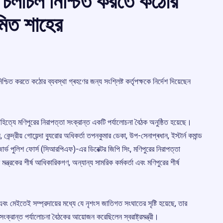
ধ চলাচল নিশ্চিত করতে কঠোর
অমিত শাহের
িশ্চিত করতে কঠোর ব্যবস্থা গ্ৰহণের জন্য সংশ্লিষ্ট কৰ্তৃপক্ষকে নির্দেশ দিয়েছেন
 পৌরোহিত্যে মণিপুরের নিরাপত্তা সংক্রান্ত একটি পর্যালোচনা বৈঠক অনুষ্ঠিত হয়েছে।
ন, কেন্দ্রীয় গোয়েন্দা ব্যুরোর অধিকর্তা তপনকুমার ডেকা, উপ-সেনাপ্ৰধান, ইস্টার্ন কমান্ড
় রিজাৰ্ভ পুলিশ ফোর্স (সিআরপিএফ)-এর ডিরেক্টর জিপি সিং, মণিপুরের নিরাপত্তা
ন্ত্রকের শীর্ষ আধিকারিকগণ, অন্যান্য সামরিক কর্মকর্তা এবং মণিপুরের শীর্ষ
এবং মেইতেই সম্প্রদায়ের মধ্যে যে নৃশংস জাতিগত সংঘাতের সৃষ্টি হয়েছে, তার
ংক্রান্ত পর্যালোচনা বৈঠকের আয়োজন করেছিলেন স্বরাষ্ট্রমন্ত্রী।