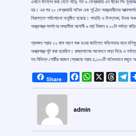
এখানে উল্লেখ করা যেতে পারে, গত ৯ ফেব্রুয়ারি এন বীরেন সিং মুখ্যমন্
হয়। এর পর ২০ ফেব্রুয়ারি অবৈধ এবং লুণ্ঠিত অস্ত্রধারীদের আত্মসম
নিরাপত্তা পর্যালোচনা অনুষ্ঠিত হয়েছে। পাহাড়ি ও উপত্যকা, উভয় অঞ্
অস্ত্রশস্ত্ৰ সমর্পণের সময়সীমা আগামী ৬ মার্চ বিকাল ৪.০০টা পর্যন্ত বাড
প্রসঙ্গত প্রায় ২২ মাস আগে শুরু হওয়া জাতিগত সহিংসতার নামে মণিপু
অস্ত্রশস্ত্র লুট করা হয়েছিল। রাজ্যপালের আবেদনে সাড়া দিয়ে এ পর্য
সহ বিভিন্ন গোষ্ঠীর বহুজন স্বেচ্ছায় প্রায় ৪,১০০টি অবৈধভাবে মজুত 
Facebook
WhatsApp
X
Thre
T
Share
admin