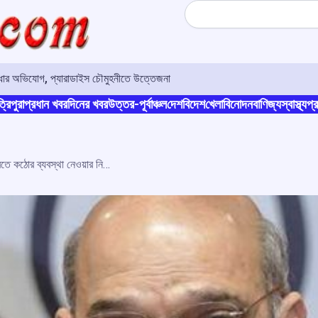
Search
 বাধার অভিযোগ, প্যারাডাইস চৌমুহনীতে উত্তেজনা
্রিপুরা
প্রধান খবর
দিনের খবর
উত্তর-পূর্বাঞ্চল
দেশ
বিদেশ
খেলা
বিনোদন
বাণিজ্য
স্বাস্থ্য
প্র
৮ মার্চ থেকে মণিপুরে অবাধ চলাচল নিশ্চিত করতে কঠোর ব্যবস্থা নেওয়ার নির্দেশ অমিত শাহের