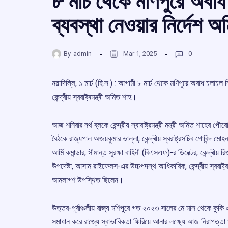
৮ মার্চ থেকে মণিপুরে অবা
ব্যবস্থা নেওয়ার নির্দেশ 
By
admin
Mar 1, 2025
0
নয়াদিল্লি, ১ মাৰ্চ (হি.স.) : আগামী ৮ মার্চ থেকে মণিপুরে অবাধ চলাচল ন
কেন্দ্ৰীয় স্বরাষ্ট্ৰমন্ত্ৰী অমিত শাহ।
আজ শনিবার নৰ্থ ব্লকে কেন্দ্রীয় স্বারাষ্ট্রমন্ত্রী মন্ত্রী অমিত শাহের
বৈঠকে রাজ্যপাল অজয়কুমার ভাল্লা, কেন্দ্ৰীয় স্বরাষ্ট্রসচিব গোবিন্দ মোহ
আৰ্মি কমান্ডার, সীমান্ত সুরক্ষা বাহিনী (বিএসএফ)-র ডিরেক্টর, কেন্দ্ৰীয
উপদেষ্টা, আসাম রাইফেলস-এর উচ্চপদস্থ আধিকারিক, কেন্দ্রীয় স্বরাষ্ট্র ম
আমলাগণ উপস্থিত ছিলেন।
উত্তর-পূর্বাঞ্চলীয় রাজ্য মণিপুরে গত ২০২৩ সালের মে মাস থেকে কুকি 
সমাধান করে রাজ্যে স্বাভাবিকতা ফিরিয়ে আনার লক্ষ্যে আজ নিরাপত্তা স