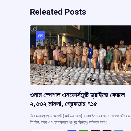
Releated Posts
দেশ
ওনাম স্পেশাল এনফোর্সমেন্ট ড্রাইভে কেরলে
২,৩৩২ মামলা, গ্রেফতার ৭১৫
তিরুবনন্তপুরম, ৮ আগস্ট (আইএএনএস): ওনাম উৎসবের আগে কেরলে অবৈধ মদ
স্পিরিট, মাদক এবং তামাকজাত পণ্যের বিরুদ্ধে অভিযান আরও…