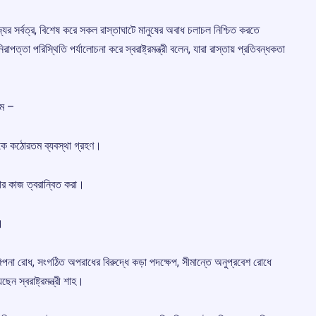
াজ্যের সর্বত্র, বিশেষ করে সকল রাস্তাঘাটে মানুষের অবাধ চলাচল নিশ্চিত করতে
পত্তা পরিস্থিতি পর্যালোচনা করে স্বরাষ্ট্রমন্ত্রী বলেন, যারা রাস্তায় প্রতিবন্ধকতা
মে –
থেকে কঠোরতম ব্যবস্থা গ্রহণ।
়ার কাজ ত্বরান্বিত করা।
।
গিপনা রোধ, সংগঠিত অপরাধের বিরুদ্ধে কড়া পদক্ষেপ, সীমান্তে অনুপ্রবেশ রোধে
েন স্বরাষ্ট্রমন্ত্রী শাহ।