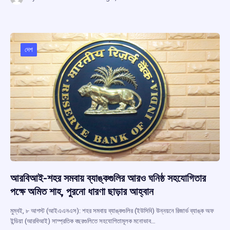
ce
at
e
e
ar
b
s
a
gr
e
o
A
d
a
o
p
s
m
দেশ
k
p
আরবিআই-শহর সমবায় ব্যাঙ্কগুলির আরও ঘনিষ্ঠ সহযোগিতার
পক্ষে অমিত শাহ, পুরনো ধারণা ছাড়ার আহ্বান
মুম্বই, ৮ আগস্ট (আইএএনএস): শহর সমবায় ব্যাঙ্কগুলির (ইউসিবি) উন্নয়নে রিজার্ভ ব্যাঙ্ক অফ
ইন্ডিয়া (আরবিআই) সাম্প্রতিক বছরগুলিতে সহযোগিতামূলক মনোভাব…