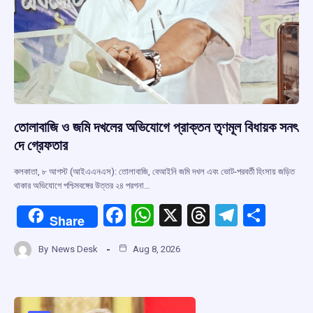
তোলাবাজি ও জমি দখলের অভিযোগে প্রাক্তন তৃণমূল বিধায়ক সনৎ
দে গ্রেফতার
কলকাতা, ৮ আগস্ট (আইএএনএস): তোলাবাজি, বেআইনি জমি দখল এবং ভোট-পরবর্তী হিংসায় জড়িত
থাকার অভিযোগে পশ্চিমবঙ্গের উত্তর ২৪ পরগনা…
F
W
X
T
T
S
Share
a
h
hr
el
h
By
News Desk
Aug 8, 2026
ce
at
e
e
ar
b
s
a
gr
e
o
A
d
a