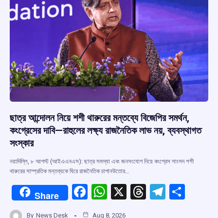
k
p
ছাত্র আন্দোলন নিয়ে শশী থারুরের মন্তব্যে বিজেপির সমর্থন,
কংগ্রেসের দাবি—রাহুলের লক্ষ্য রাজনৈতিক লাভ নয়, ব্যবস্থাগত
সংস্কার
নয়াদিল্লি, ৮ আগস্ট (আইএএনএস): ছাত্র সমস্যা এবং জনসংযোগ নিয়ে কংগ্রেস সাংসদ শশী
থারুরের সাম্প্রতিক মন্তব্যকে ঘিরে রাজনৈতিক চাপানউতোর…
F
W
X
T
T
S
Share
a
h
hr
el
h
By
News Desk
Aug 8, 2026