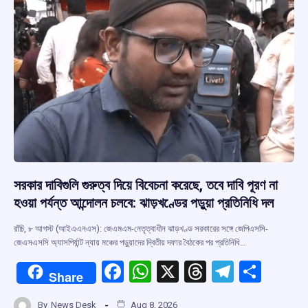
k
p
সরকার দাবিগুলি গুরুত্ব দিয়ে বিবেচনা করেছে, তবে দাবি পূরণ না
হওয়া পর্যন্ত আন্দোলন চলবে: ঝাড়খণ্ডের পড়ুয়া প্রতিনিধি দল
রাঁচি, ৮ আগস্ট (আইএএনএস): জেএমএম-নেতৃত্বাধীন ঝাড়খণ্ড সরকারের সঙ্গে জেপিএসসি-
জেএসএসসি অ্যাসপির্যান্ট ন্যায় মঞ্চের পড়ুয়াদের দ্বিতীয় দফার বৈঠকের পর প্রতিনিধি…
F
W
X
T
T
S
Share
a
h
hr
el
h
By
News Desk
Aug 8, 2026