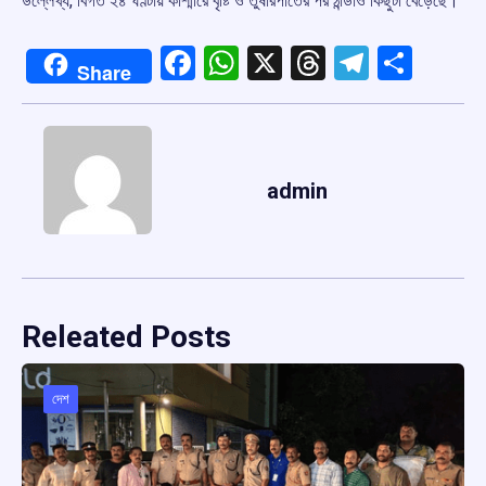
উল্লেখ্য, বিগত ২৪ ঘণ্টায় কাশ্মীরে বৃষ্টি ও তুষারপাতের পর ঠান্ডাও কিছুটা বেড়েছে।
Facebook
WhatsApp
X
Threads
Telegr
Shar
Share
admin
Releated Posts
দেশ