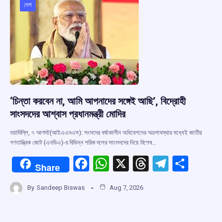
o
p
s
m
দেশ
k
p
‘চিন্তা করবেন না, আমি আপনাদের সঙ্গেই আছি’, বিদ্রোহী
সাংসদদের আশ্বাস প্রধানমন্ত্রী মোদির
নয়াদিল্লি, ৭ আগস্ট(আইএএনএস): সংসদের বর্ষাকালীন অধিবেশনের অচলাবস্থার মধ্যেই জাতীয়
গণতান্ত্রিক জোট (এনডিএ)-র বিভিন্ন শরিক দলের সাংসদদের নিয়ে বিশেষ…
F
W
X
T
T
S
Share
a
h
hr
el
h
By
Sandeep Biswas
Aug 7, 2026
ce
at
e
e
ar
b
s
a
gr
e