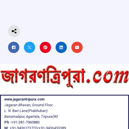
o
A
d
a
o
p
s
m
k
p
www.jagarantripura.com
Jagaran Bhavan, Ground Floor
L. N. Bari Lane(Prabhubari)
Banamalipur, Agartala, Tripura(W)
Ph :
+91-381-7960883
M:
+91-9436123720/+91-9436453389