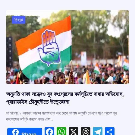
b
s
a
gr
e
o
A
d
a
o
p
s
m
ত্রিপুরা
k
p
অনুমতি থাকা সত্ত্বেও যুব কংগ্রেসের কর্মসূচিতে বাধার অভিযোগ,
প্যারাডাইস চৌমুহনীতে উত্তেজনা
আগরতলা, ৮ আগস্ট: আরক্ষা প্রশাসনের কাছ থেকে আগাম অনুমতি নেওয়ার পরও প্রদেশ যুব
কংগ্রেসের কর্মসূচি বানচাল করার চেষ্টা…
F
W
X
T
T
S
Share