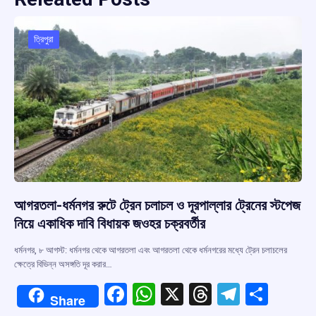
ত্রিপুরা
আগরতলা-ধর্মনগর রুটে ট্রেন চলাচল ও দূরপাল্লার ট্রেনের স্টপেজ
নিয়ে একাধিক দাবি বিধায়ক জওহর চক্রবর্তীর
ধর্মনগর, ৮ আগস্ট: ধর্মনগর থেকে আগরতলা এবং আগরতলা থেকে ধর্মনগরের মধ্যে ট্রেন চলাচলের
ক্ষেত্রে বিভিন্ন অসঙ্গতি দূর করার…
F
W
X
T
T
S
Share