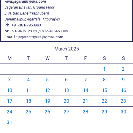
www.jagarantripura.com
Jagaran Bhavan, Ground Floor
L. N. Bari Lane(Prabhubari)
Banamalipur, Agartala, Tripura(W)
Ph :
+91-381-7960883
M:
+91-9436123720/+91-9436453389
Email :
jagarantripura@gmail.com
March 2025
M
T
W
T
F
S
S
1
2
3
4
5
6
7
8
9
10
11
12
13
14
15
16
17
18
19
20
21
22
23
24
25
26
27
28
29
30
31