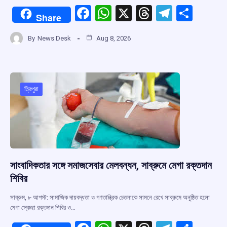
F
W
X
T
T
S
Share
a
h
hr
el
h
By
News Desk
Aug 8, 2026
ce
at
e
e
ar
b
s
a
gr
e
o
A
d
a
o
p
s
m
ত্রিপুরা
k
p
সাংবাদিকতার সঙ্গে সমাজসেবার মেলবন্ধন, সাব্রুমে মেগা রক্তদান
শিবির
সাব্রুম, ৮ আগস্ট: সামাজিক দায়বদ্ধতা ও গণতান্ত্রিক চেতনাকে সামনে রেখে সাব্রুমে অনুষ্ঠিত হলো
মেগা স্বেচ্ছা রক্তদান শিবির ও…