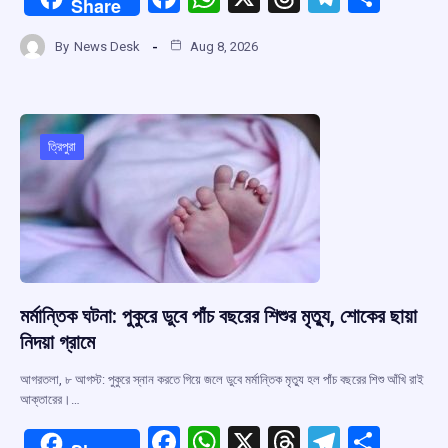
Share
a
h
hr
el
h
By
News Desk
Aug 8, 2026
ce
at
e
e
ar
b
s
a
gr
e
o
A
d
a
o
p
s
m
ত্রিপুরা
k
p
মর্মান্তিক ঘটনা: পুকুরে ডুবে পাঁচ বছরের শিশুর মৃত্যু, শোকের ছায়া
নিদয়া গ্রামে
আগরতলা, ৮ আগস্ট: পুকুরে স্নান করতে গিয়ে জলে ডুবে মর্মান্তিক মৃত্যু হল পাঁচ বছরের শিশু আঁখি রাই
আক্তারের।…
F
W
X
T
T
S