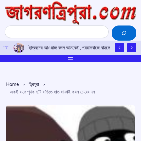
Skip
to
content
Search
‘ছাত্রদের আওয়াজ বদল আনবেই’, প্রয়াগরাজে রাহুলের হুঙ্কার
Home
ত্রিপুরা
একই রাতে পৃথক দুটি বাড়িতে হাত সাফাই করল চোরের দল