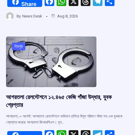
F
W
X
T
T
S
Share
a
h
hr
el
h
By
News Desk
Aug 8, 2026
ce
at
e
e
ar
b
s
a
gr
e
o
A
d
a
o
p
s
m
ত্রিপুরা
k
p
আগরতলা রেলস্টেশনে ১২.৪৬৫ কেজি গাঁজা উদ্ধার, যুবক
গ্রেপ্তার
আগরতলা, ৮ আগস্ট: আগরতলা রেলস্টেশনে অভিযান চালিয়ে বিপুল পরিমাণ গাঁজা সহ এক যুবককে
গ্রেপ্তার করেছে আগরতলা জিআরপিএস। ধৃত…