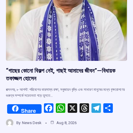
“গাছের কোনো বিকল্প নেই, গাছই আমাদের জীবন”—বিধায়ক
তফাজ্জল হোসেন
বক্সনগর, ৮ আগস্ট: পরিবেশের ভারসাম্য রক্ষা, সবুজায়ন বৃদ্ধি এবং সাধারণ মানুষের মধ্যে বৃক্ষরোপণের
গুরুত্ব সম্পর্কে সচেতনতা গড়ে তুলতে…
F
W
X
T
T
S
Share
a
h
hr
el
h
By
News Desk
Aug 8, 2026
ce
at
e
e
ar