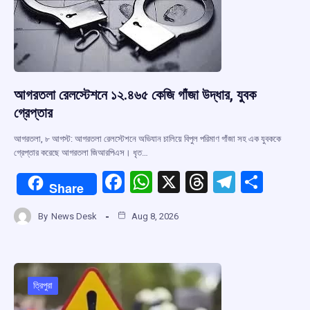
k
p
আগরতলা রেলস্টেশনে ১২.৪৬৫ কেজি গাঁজা উদ্ধার, যুবক
গ্রেপ্তার
আগরতলা, ৮ আগস্ট: আগরতলা রেলস্টেশনে অভিযান চালিয়ে বিপুল পরিমাণ গাঁজা সহ এক যুবককে
গ্রেপ্তার করেছে আগরতলা জিআরপিএস। ধৃত…
F
W
X
T
T
S
Share
a
h
hr
el
h
By
News Desk
Aug 8, 2026
ce
at
e
e
ar
b
s
a
gr
e
o
A
d
a
o
p
s
m
ত্রিপুরা