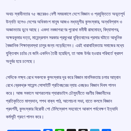
অথচ স্বাধীনতার ৭৫ বছরেরও বেশী সময়কালে দেশে বিজ্ঞান ও প্রযুক্তিতে অভূতপূর্ব
উন্নতি হলেও দেশের অধিকাংশ মানুষ আজও মধ্যযুগীয় কুসংস্কার, অন্ধবিশ্বাস ও
অজ্ঞানতায় ডুবে আছে। একদা নবজাগরণের পুরোধা মনীষী রামমোহন, বিদ্যাসাগর,
অক্ষয়কুমার দত্ত, মাহেন্দ্রলাল সরকার প্রমুখেরা যুক্তিবাদের প্রসার ঘটাতে আধুনিক
বৈজ্ঞানিক শিক্ষাব্যবস্থা চালুর জন্য লড়েছিলেন। এরই ধারাবাহিকতায় সমাজের মধ্যে
যুক্তিবাদ চর্চার যে জমি একদিন তৈরী হয়েছিল, তা আজ উর্বর হওয়ার পরিবর্তে ক্রমশ
অনুর্বর হয়ে চলেছে।
সেদিকে লক্ষ্য রেখে সকলকে কুসংস্কার দূর করে বিজ্ঞান মানসিকতায় চলার আহ্বান
রেখে ব্রেকথ্রু সায়েন্স সোসাইটি প্রতিবছরের ন্যায় এবছরও বিজ্ঞান দিবস পালন
করে। আজ সকালে আগরতলার প্যারাডাইস চৌমুহনীতে বরণীয় বিজ্ঞানীদের
প্রতিকৃতিতে মাল্যদান, শপথ বাক্য পাঠ, আলোচনা সভা, হাতে কলমে বিজ্ঞান
প্রদর্শনী, কুসংস্কার বিরোধী শো টেলিস্কোপ সহযোগে আকাশ পর্যবেক্ষণ ইত্যাদি
কর্মসূচী গ্রহণ পালন করে।