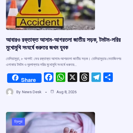
k
p
আবারও রক্তাক্ত আসাম-আগরতলা জাতীয় সড়ক, টমটম-লরির
মুখোমুখি সংঘর্ষে গুরুতর জখম যুবক
তেলিয়ামুড়া, ৮ আগস্ট: ফের রক্তাক্ত আসাম-আগরতলা জাতীয় সড়ক। তেলিয়ামুড়ার নেতাজিনগর
এলাকায় টমটম ও দূরপাল্লার লরির মুখোমুখি সংঘর্ষে গুরুতর…
F
W
X
T
T
S
Share
a
h
hr
el
h
By
News Desk
Aug 8, 2026
ce
at
e
e
ar
b
s
a
gr
e
o
A
d
a
o
p
s
m
ত্রিপুরা