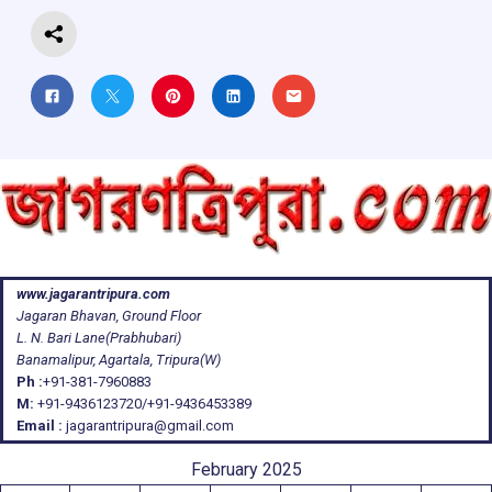
www.jagarantripura.com
Jagaran Bhavan, Ground Floor
L. N. Bari Lane(Prabhubari)
Banamalipur, Agartala, Tripura(W)
Ph :
+91-381-7960883
M:
+91-9436123720/+91-9436453389
Email :
jagarantripura@gmail.com
February 2025