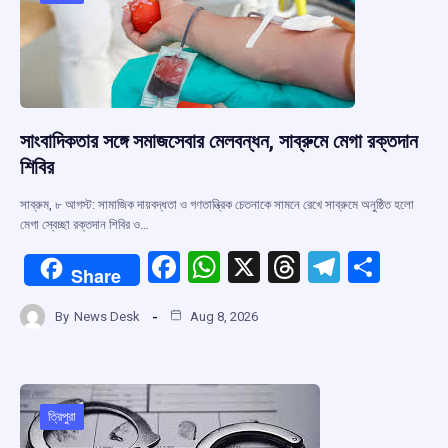
o
p
s
m
k
p
সাংবাদিকতার সঙ্গে সমাজসেবার মেলবন্ধন, সাব্রুমে মেগা রক্তদান
শিবির
সাব্রুম, ৮ আগস্ট: সামাজিক দায়বদ্ধতা ও গণতান্ত্রিক চেতনাকে সামনে রেখে সাব্রুমে অনুষ্ঠিত হলো
মেগা স্বেচ্ছা রক্তদান শিবির ও…
F
W
X
T
T
S
Share
a
h
hr
el
h
By
News Desk
Aug 8, 2026
ce
at
e
e
ar
b
s
a
gr
e
o
A
d
a
o
p
s
m
ত্রিপুরা