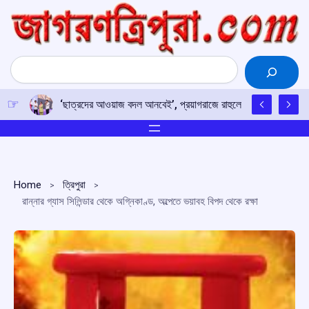
Skip
to
content
Search
‘ছাত্রদের আওয়াজ বদল আনবেই’, প্রয়াগরাজে রাহুলের হুঙ্কার
Home
ত্রিপুরা
রান্নার গ্যাস সিলিন্ডার থেকে অগ্নিকাণ্ড, অল্পেতে ভয়াবহ বিপদ থেকে রক্ষা