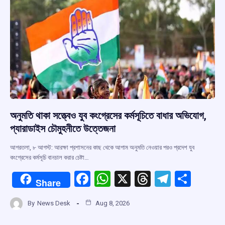
k
p
অনুমতি থাকা সত্ত্বেও যুব কংগ্রেসের কর্মসূচিতে বাধার অভিযোগ,
প্যারাডাইস চৌমুহনীতে উত্তেজনা
আগরতলা, ৮ আগস্ট: আরক্ষা প্রশাসনের কাছ থেকে আগাম অনুমতি নেওয়ার পরও প্রদেশ যুব
কংগ্রেসের কর্মসূচি বানচাল করার চেষ্টা…
F
W
X
T
T
S
Share
a
h
hr
el
h
By
News Desk
Aug 8, 2026
ce
at
e
e
ar