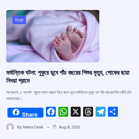
b
s
a
gr
e
o
A
d
a
o
p
s
m
ত্রিপুরা
k
p
মর্মান্তিক ঘটনা: পুকুরে ডুবে পাঁচ বছরের শিশুর মৃত্যু, শোকের ছায়া
নিদয়া গ্রামে
আগরতলা, ৮ আগস্ট: পুকুরে স্নান করতে গিয়ে জলে ডুবে মর্মান্তিক মৃত্যু হল পাঁচ বছরের শিশু আঁখি রাই
আক্তারের।…
F
W
X
T
T
S
Share
a
h
hr
el
h
By
News Desk
Aug 8, 2026
ce
at
e
e
ar