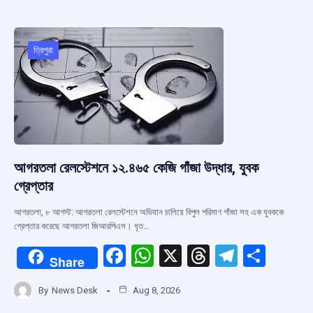
b
s
a
gr
e
o
A
d
a
o
p
s
m
ত্রিপুরা
k
p
আগরতলা রেলস্টেশনে ১২.৪৬৫ কেজি গাঁজা উদ্ধার, যুবক
গ্রেপ্তার
আগরতলা, ৮ আগস্ট: আগরতলা রেলস্টেশনে অভিযান চালিয়ে বিপুল পরিমাণ গাঁজা সহ এক যুবককে
গ্রেপ্তার করেছে আগরতলা জিআরপিএস। ধৃত…
F
W
X
T
T
S
Share
a
h
hr
el
h
By
News Desk
Aug 8, 2026
ce
at
e
e
ar