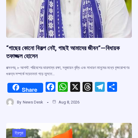
“গাছের কোনো বিকল্প নেই, গাছই আমাদের জীবন”—বিধায়ক
তফাজ্জল হোসেন
বক্সনগর, ৮ আগস্ট: পরিবেশের ভারসাম্য রক্ষা, সবুজায়ন বৃদ্ধি এবং সাধারণ মানুষের মধ্যে বৃক্ষরোপণের
গুরুত্ব সম্পর্কে সচেতনতা গড়ে তুলতে…
F
W
X
T
T
S
Share
a
h
hr
el
h
By
News Desk
Aug 8, 2026
ce
at
e
e
ar
b
s
a
gr
e
o
A
d
a
o
p
s
m
ত্রিপুরা