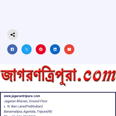
b
s
a
gr
e
o
A
d
a
o
p
s
m
k
p
www.jagarantripura.com
Jagaran Bhavan, Ground Floor
L. N. Bari Lane(Prabhubari)
Banamalipur, Agartala, Tripura(W)