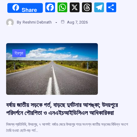
F
W
X
T
T
S
Share
a
h
hr
el
h
By
Reshmi Debnath
Aug 7, 2026
ce
at
e
e
ar
b
s
a
gr
e
o
A
d
a
o
p
s
m
ত্রিপুরা
k
p
বর্ষায় জাতীয় সড়কে গর্ত, বাড়ছে দুর্ঘটনার আশঙ্কা; উদয়পুরে
পরিদর্শনে পৌরপিতা ও এনএইচআইডিসিএল আধিকারিকরা
নিজস্ব প্রতিনিধি, উদয়পুর, ৭ আগস্ট: বর্ষার জেরে উদয়পুর শহর সংলগ্ন জাতীয় সড়কের বিভিন্ন অংশে
তৈরি হওয়া ছোট-বড় গর্ত…