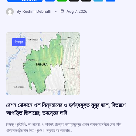
a
h
hr
el
h
By
Reshmi Debnath
Aug 7, 2026
ce
at
e
e
ar
b
s
a
gr
e
o
A
d
a
o
p
s
m
ত্রিপুরা
k
p
রেশন দোকানে এল নিম্নমানের ও দুর্গন্ধযুক্ত মুসুর ডাল, বিতরণে
আপত্তি ডিলারের; তদন্তের দাবি
নিজস্ব প্রতিনিধি, আগরতলা, ৭ আগস্ট: রাজ্যের ন্যায্যমূল্যের রেশন ব্যবস্থাকে ঘিরে ফের উঠল
খাদ্যসামগ্রীর মান নিয়ে প্রশ্ন। শুক্রবার আগরতলার…