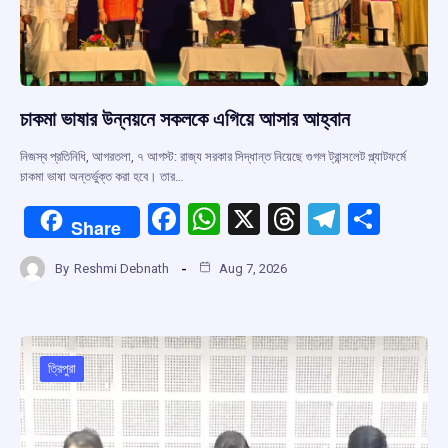
চাকমা ভাষার উন্নয়নে সকলকে এগিয়ে আসার আহ্বান
নিজস্ব প্রতিনিধি, আগরতলা, ৭ আগস্ট: রাজ্য সরকার সিদ্ধান্ত নিয়েছে গুগল ট্রান্সলেট প্ল্যাটফর্মে
চাকমা ভাষা অন্তর্ভুক্ত করা হবে। তার…
F
W
X
T
T
S
Share
a
h
hr
el
h
By
Reshmi Debnath
Aug 7, 2026
ce
at
e
e
ar
b
s
a
gr
e
o
A
d
a
o
p
s
m
ত্রিপুরা
k
p