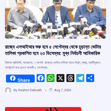
রাজ্যে এসআইআর শুরু হবে ৫ সেপ্টেম্বর থেকে চূড়ান্ত ভোটার
তালিকা প্রকাশিত হবে ২৩ ডিসেম্বর: মুখ্য নির্বাচনী আধিকারিক
নিজস্ব প্রতিনিধি, আগরতলা, ৭ আগস্ট: রাজ্যের ভোটার তালিকা আরও নির্ভুল, স্বচ্ছ, ত্রুটিমুক্তও
আপটুডেট করে তুলতে আগামী ৫ সেপ্টেম্বর…
F
W
X
T
T
S
Share
a
h
hr
el
h
By
Reshmi Debnath
Aug 7, 2026
ce
at
e
e
ar
b
s
a
gr
e
o
A
d
a