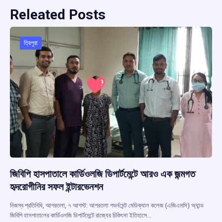
Releated Posts
ত্রিপুরা
জিবিপি হাসপাতালে কার্ডিওলজি ডিপার্টমেন্টে আরও এক জন্মগত
হৃদরোগীনির সফল ইন্টারভেনশন
নিজস্ব প্রতিনিধি, আগরতলা, ৭ আগস্ট: আগরতলা গভর্নমেন্ট মেডিক্যাল কলেজ (এজিএমসি) অ্যান্ড
জিবিপি হাসপাতালের কার্ডিওলজি ডিপার্টমেন্টে রাজ্যের চিকিৎসা ইতিহাসে…