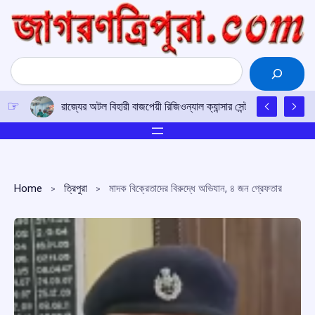
Skip
to
content
Search
রাজ্যের অটল বিহারী বাজপেয়ী রিজিওন্যাল ক্যান্সার সেন্টারে উত্তর-পূর্ব
Home
ত্রিপুরা
মাদক বিক্রেতাদের বিরুদ্ধে অভিযান, ৪ জন গ্রেফতার