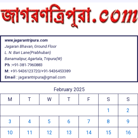
www.jagarantripura.com
Jagaran Bhavan, Ground Floor
L. N. Bari Lane(Prabhubari)
Banamalipur, Agartala, Tripura(W)
Ph :
+91-381-7960883
M:
+91-9436123720/+91-9436453389
Email :
jagarantripura@gmail.com
February 2025
M
T
W
T
F
S
S
1
2
3
4
5
6
7
8
9
10
11
12
13
14
15
16