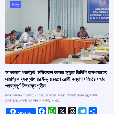
o
p
s
m
ত্রিপুরা
k
p
আগরতলা গভর্নমেন্ট মেডিক্যাল কলেজ অ্যান্ড জিবিপি হাসপাতালের
সামগ্রিক ব্যবস্থাপনার উন্নয়নকল্পে রোগী কল্যাণ সমিতির সভায়
গুরুত্বপূর্ণ সিদ্ধান্ত গৃহীত
নিজস্ব প্রতিনিধি, আগরতলা, ৭ আগস্ট: আগরতলা গভর্নমেন্ট মেডিক্যাল কলেজ অ্যান্ড জিবিপি
হাসপাতালের সেমিনার হলে আজ (৭ আগস্ট, ২০২৬)…
F
W
X
T
T
S
Share