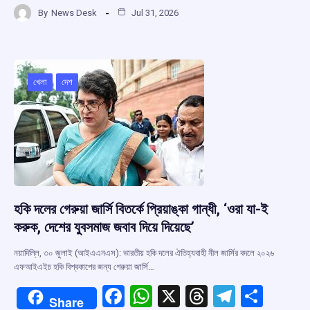
a
h
hr
el
h
By
News Desk
Jul 31, 2026
ce
at
e
e
ar
b
s
a
gr
e
o
A
d
a
o
p
s
m
খেলা
দেশ
k
p
হকি দলের গেরুয়া জার্সি বিতর্কে প্রিয়াঙ্কা গান্ধী, ‘ওরা যা-ই
করুক, দেশের যুবসমাজ জবাব দিয়ে দিয়েছে’
নয়াদিল্লি, ৩০ জুলাই (আইএএনএস): ভারতীয় হকি দলের ঐতিহ্যবাহী নীল জার্সির বদলে ২০২৬
এফআইএইচ হকি বিশ্বকাপের জন্য গেরুয়া জার্সি…
F
W
X
T
T
S
Share