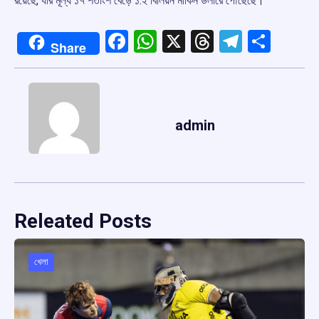
রয়েছে, যার মূল্য ১৭ শতাংশ বেড়ে ১.২ বিলিয়ন মার্কিন ডলারে পৌঁছেছে।
Facebook
WhatsApp
X
Threads
Telegr
Shar
Share
admin
Releated Posts
খেলা