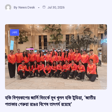
a
h
hr
el
h
By
News Desk
Jul 30, 2026
ce
at
e
e
ar
b
s
a
gr
e
o
A
d
a
o
p
s
m
খেলা
k
p
হকি বিশ্বকাপের জার্সি বিতর্কে মুখ খুলল হকি ইন্ডিয়া, ‘জাতীয়
পতাকার গেরুয়া রঙের বিশেষ তাৎপর্য রয়েছে’