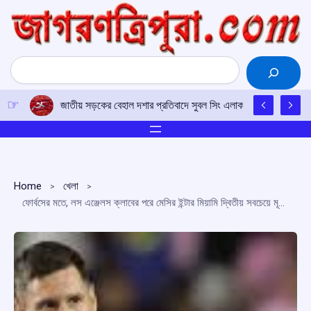
Skip
to
content
Search
জাতীয় সড়কের বেহাল দশার প্রতিবাদে সুবল সিং এলাকায় সিপিআই(এম)-এর 
Home
খেলা
ফোর্বসের মতে, লস এঞ্জেলস ক্লাবের পরে মেসির ইন্টার মিয়ামি দ্বিতীয় সবচেয়ে মূল্যবান ক্লাব