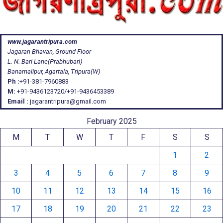
www.jagarantripura.com
Jagaran Bhavan, Ground Floor
L. N. Bari Lane(Prabhubari)
Banamalipur, Agartala, Tripura(W)
Ph :
+91-381-7960883
M:
+91-9436123720/+91-9436453389
Email :
jagarantripura@gmail.com
February 2025
M
T
W
T
F
S
S
1
2
3
4
5
6
7
8
9
10
11
12
13
14
15
16
17
18
19
20
21
22
23