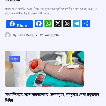
আগরতলা, ৮ আগস্ট: শহরের ফুটপাত দখলমুক্ত করতে পুরনিগমের অভিযান অব্যাহত রয়েছে। আজ
দুপুরে প্যারাডাইস চৌমুহনী থেকে পোস্ট অফিস…
F
W
X
T
T
S
Share
a
h
hr
el
h
By
News Desk
Aug 8, 2026
ce
at
e
e
ar
b
s
a
gr
e
o
A
d
a
o
p
s
m
ত্রিপুরা
k
p
সাংবাদিকতার সঙ্গে সমাজসেবার মেলবন্ধন, সাব্রুমে মেগা রক্তদান
শিবির