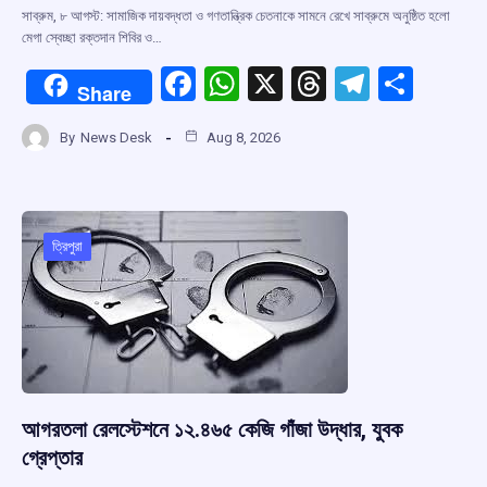
সাব্রুম, ৮ আগস্ট: সামাজিক দায়বদ্ধতা ও গণতান্ত্রিক চেতনাকে সামনে রেখে সাব্রুমে অনুষ্ঠিত হলো
মেগা স্বেচ্ছা রক্তদান শিবির ও…
F
W
X
T
T
S
Share
a
h
hr
el
h
By
News Desk
Aug 8, 2026
ce
at
e
e
ar
b
s
a
gr
e
o
A
d
a
o
p
s
m
ত্রিপুরা
k
p
আগরতলা রেলস্টেশনে ১২.৪৬৫ কেজি গাঁজা উদ্ধার, যুবক
গ্রেপ্তার