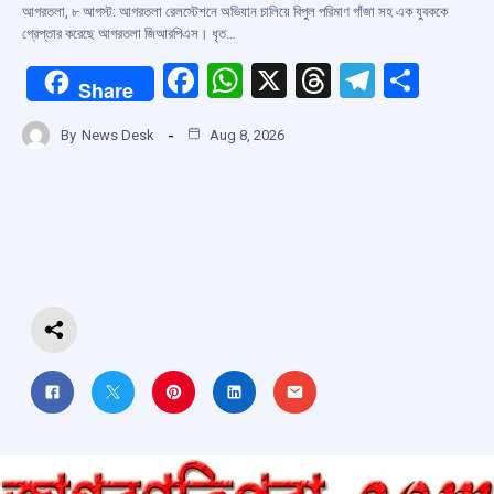
আগরতলা, ৮ আগস্ট: আগরতলা রেলস্টেশনে অভিযান চালিয়ে বিপুল পরিমাণ গাঁজা সহ এক যুবককে
গ্রেপ্তার করেছে আগরতলা জিআরপিএস। ধৃত…
F
W
X
T
T
S
Share
a
h
hr
el
h
By
News Desk
Aug 8, 2026
ce
at
e
e
ar
b
s
a
gr
e
o
A
d
a
o
p
s
m
k
p