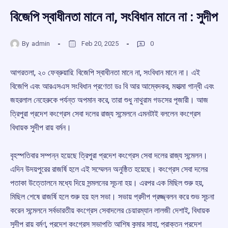
বিজেপি স্বাধীনতা মানে না, সংবিধান মানে না : সুদীপ
By
admin
Feb 20, 2025
0
আগরতলা, ২০ ফেব্রুয়ারি: বিজেপি স্বাধীনতা মানে না, সংবিধান মানে না। এই
বিজেপি এবং আরএসএস সংবিধান প্রণেতা ডঃ বি আর আম্বেদকর, মহাত্মা গান্ধী এবং
জহরলাল নেহেরুকে পর্যন্ত অপমান করে, তারা শুধু নাথুরাম গডসের পূজারী। আজ
ত্রিপুরা প্রদেশ কংগ্রেস সেবা দলের রাজ্য সন্মেলনে এমনটাই বললেন কংগ্রেস
বিধায়ক সুদীপ রায় বর্মন।
বৃহস্পতিবার সম্পন্ন হয়েছে ত্রিপুরা প্রদেশ কংগ্রেস সেবা দলের রাজ্য সন্মেলন।
এদিন উদয়পুরের রাজর্ষি হলে এই সম্মেলন অনুষ্ঠিত হয়েছে। কংগ্রেস সেবা দলের
পতাকা উত্তোলনে মধ্যে দিয়ে সন্মলনের সূচনা হয়। এরপর এক মিছিল শুরু হয়,
মিছিল শেষে রাজর্ষি হলে শুরু হয় হল সভা। সভায় প্রদীপ প্রজ্জ্বলন করে শুভ সূচনা
করেন সন্মেলনে সর্বভারতীয় কংগ্রেস সেবাদলের চেয়ারম্যান লালজী দেশাই, বিধায়ক
সুদীপ রায় বর্মণ, প্রদেশ কংগ্রেস সভাপতি আশিষ কুমার সাহা, প্রাক্তন প্রদেশ