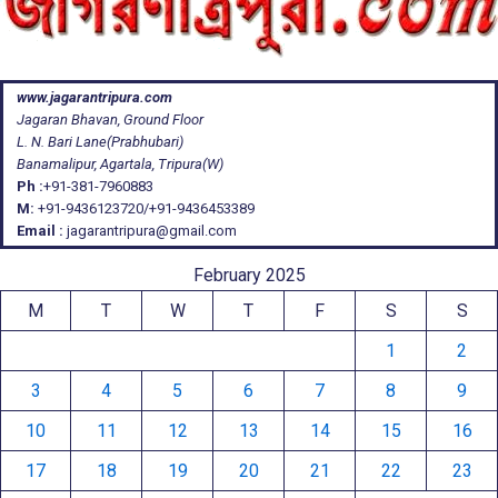
www.jagarantripura.com
Jagaran Bhavan, Ground Floor
L. N. Bari Lane(Prabhubari)
Banamalipur, Agartala, Tripura(W)
Ph :
+91-381-7960883
M:
+91-9436123720/+91-9436453389
Email :
jagarantripura@gmail.com
February 2025
M
T
W
T
F
S
S
1
2
3
4
5
6
7
8
9
10
11
12
13
14
15
16
17
18
19
20
21
22
23