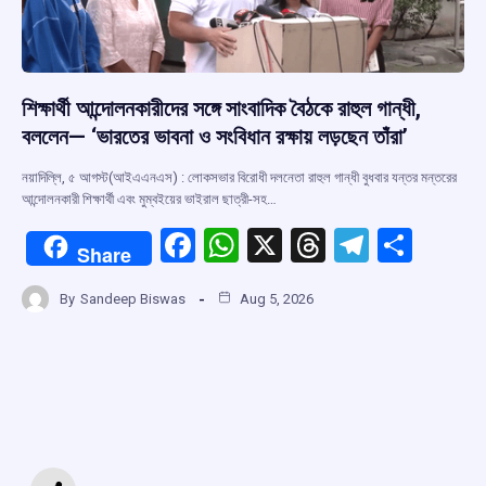
শিক্ষার্থী আন্দোলনকারীদের সঙ্গে সাংবাদিক বৈঠকে রাহুল গান্ধী,
বললেন— ‘ভারতের ভাবনা ও সংবিধান রক্ষায় লড়ছেন তাঁরা’
নয়াদিল্লি, ৫ আগস্ট(আইএএনএস) : লোকসভার বিরোধী দলনেতা রাহুল গান্ধী বুধবার যন্তর মন্তরের
আন্দোলনকারী শিক্ষার্থী এবং মুম্বইয়ের ভাইরাল ছাত্রী-সহ…
F
W
X
T
T
S
Share
a
h
hr
el
h
By
Sandeep Biswas
Aug 5, 2026
ce
at
e
e
ar
b
s
a
gr
e
o
A
d
a
o
p
s
m
k
p