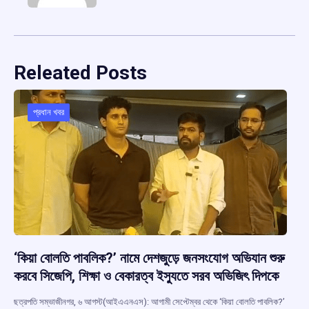
Releated Posts
প্রধান খবর
‘কিয়া বোলতি পাবলিক?’ নামে দেশজুড়ে জনসংযোগ অভিযান শুরু
করবে সিজেপি, শিক্ষা ও বেকারত্ব ইস্যুতে সরব অভিজিৎ দিপকে
ছত্রপতি সম্ভাজীনগর, ৬ আগস্ট(আইএএনএস): আগামী সেপ্টেম্বর থেকে ‘কিয়া বোলতি পাবলিক?’