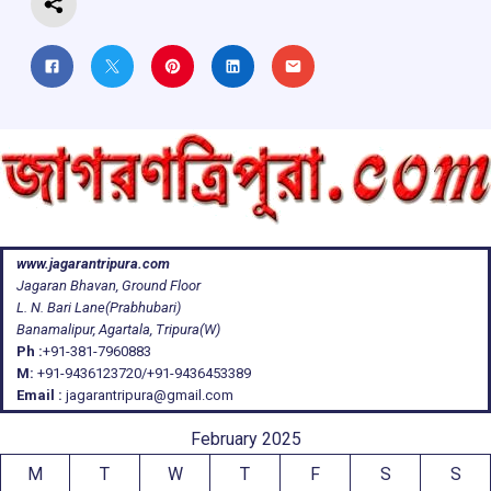
www.jagarantripura.com
Jagaran Bhavan, Ground Floor
L. N. Bari Lane(Prabhubari)
Banamalipur, Agartala, Tripura(W)
Ph :
+91-381-7960883
M:
+91-9436123720/+91-9436453389
Email :
jagarantripura@gmail.com
February 2025
M
T
W
T
F
S
S