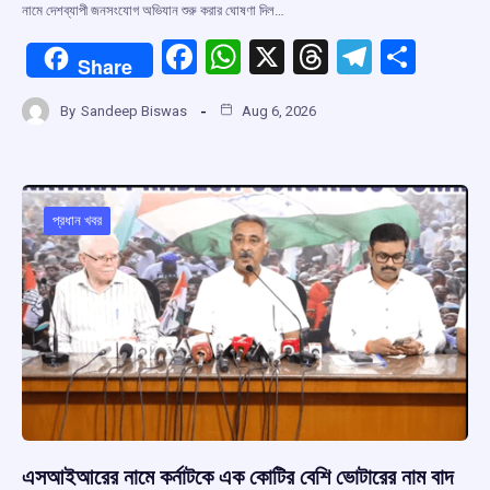
নামে দেশব্যাপী জনসংযোগ অভিযান শুরু করার ঘোষণা দিল…
F
W
X
T
T
S
Share
a
h
hr
el
h
By
Sandeep Biswas
Aug 6, 2026
ce
at
e
e
ar
b
s
a
gr
e
o
A
d
a
o
p
s
m
প্রধান খবর
k
p
এসআইআরের নামে কর্নাটকে এক কোটির বেশি ভোটারের নাম বাদ