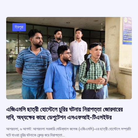
ce
at
e
e
ar
b
s
a
gr
e
o
A
d
a
o
p
s
m
ত্রিপুরা
k
p
এজিএমসি ছাত্রী হোস্টেলে চুরির ঘটনায় নিরাপত্তা জোরদারের
দাবি, অধ্যক্ষের কাছে ডেপুটেশন এসএফআই-টিএসইউর
আগরতলা, ৬ আগস্ট: আগরতলা সরকারি মেডিক্যাল কলেজ (এজিএমসি)-এর ছাত্রী হোস্টেলে সম্প্রতি
ঘটে যাওয়া চুরির ঘটনাকে কেন্দ্র করে নিরাপত্তা…