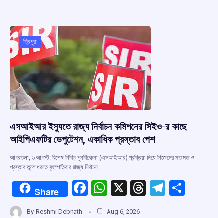
b
s
a
gr
e
o
A
d
a
o
p
s
m
ত্রিপুরা
k
p
এসআইআর ইস্যুতে রাজ্য নির্বাচন কমিশনের সিইও-র কাছে
আইপিএফটির ডেপুটেশন, একাধিক প্রস্তাব পেশ
আগরতলা, ৬ আগস্ট: বিশেষ নিবিড় পুনর্বিবেচনা (এসআইআর) প্রক্রিয়া নিয়ে নিজেদের মতামত ও
প্রস্তাব তুলে ধরতে বৃহস্পতিবার রাজ্য নির্বাচন…
F
W
X
T
T
S
Share
a
h
hr
el
h
By
Reshmi Debnath
Aug 6, 2026