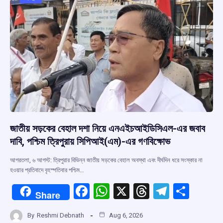
জাতীয় সড়কের বেহাল দশা নিয়ে এনএইচআইডিসিএল-এর জবাব
দাবি, পশ্চিম ত্রিপুরায় সিপিআই(এম)-এর গণবিক্ষোভ
আগরতলা, ৬ আগস্ট: ত্রিপুরার বিভিন্ন জাতীয় সড়কের বেহাল অবস্থা এবং দীর্ঘদিন ধরে সংস্কার না
হওয়ার প্রতিবাদে বৃহস্পতিবার পশ্চিম…
F
W
X
T
T
S
Share
a
h
hr
el
h
By
Reshmi Debnath
Aug 6, 2026
ce
at
e
e
ar