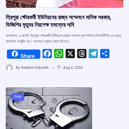
ত্রিপুরা ক্ষৌরকর্মী ইউনিয়নের রাজ্য সম্মেলনে মানিক সরকার,
ডিজিপির মৃত্যুর নিরপেক্ষ তদন্তের দাবি
আগরতলা, ৬ আগস্ট: ত্রিপুরা ক্ষৌরকর্মী ইউনিয়নের রাজ্য সম্মেলন বৃহস্পতিবার সিআইটিইউ-এর রাজ্য
কার্যালয়ে অনুষ্ঠিত হয়। সম্মেলনে প্রধান বক্তা হিসেবে…
F
W
X
T
T
S
Share
a
h
hr
el
h
By
Reshmi Debnath
Aug 6, 2026
ce
at
e
e
ar
b
s
a
gr
e
o
A
d
a
o
p
s
m
ত্রিপুরা
k
p