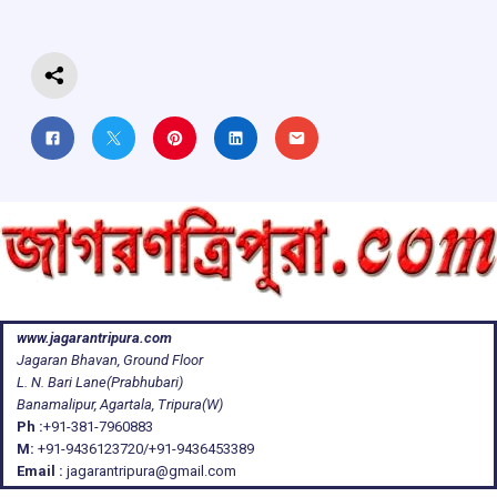
o
p
s
m
k
p
www.jagarantripura.com
Jagaran Bhavan, Ground Floor
L. N. Bari Lane(Prabhubari)
Banamalipur, Agartala, Tripura(W)
Ph :
+91-381-7960883
M:
+91-9436123720/+91-9436453389
Email :
jagarantripura@gmail.com