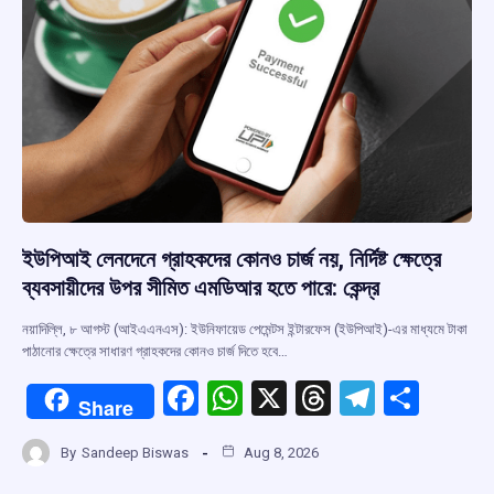
ইউপিআই লেনদেনে গ্রাহকদের কোনও চার্জ নয়, নির্দিষ্ট ক্ষেত্রে
ব্যবসায়ীদের উপর সীমিত এমডিআর হতে পারে: কেন্দ্র
নয়াদিল্লি, ৮ আগস্ট (আইএএনএস): ইউনিফায়েড পেমেন্টস ইন্টারফেস (ইউপিআই)-এর মাধ্যমে টাকা
পাঠানোর ক্ষেত্রে সাধারণ গ্রাহকদের কোনও চার্জ দিতে হবে…
F
W
X
T
T
S
Share
a
h
hr
el
h
By
Sandeep Biswas
Aug 8, 2026
ce
at
e
e
ar