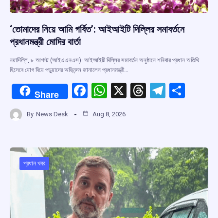
‘তোমাদের নিয়ে আমি গর্বিত’: আইআইটি দিল্লির সমাবর্তনে
প্রধানমন্ত্রী মোদির বার্তা
নয়াদিল্লি, ৮ আগস্ট (আইএএনএস): আইআইটি দিল্লির সমাবর্তন অনুষ্ঠানে শনিবার প্রধান অতিথি
হিসেবে যোগ দিয়ে পড়ুয়াদের অভিনন্দন জানালেন প্রধানমন্ত্রী…
F
W
X
T
T
S
Share
a
h
hr
el
h
By
News Desk
Aug 8, 2026
ce
at
e
e
ar
b
s
a
gr
e
o
A
d
a
o
p
s
m
প্রধান খবর
k
p