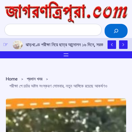
Skip
to
content
Search
ঝাড়খণ্ডে পরীক্ষা নিয়ে ছাত্র আন্দোলন ১৬ দিনে, সরকারের বিরুদ্ধে ‘ফাঁক
Home
প্রধান খবর
পরীক্ষা পে চর্চার অষ্টম সংস্করণ সোমবার, নতুন আঙ্গিকে রয়েছে আকর্ষণও