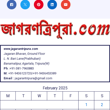
www.jagarantripura.com
Jagaran Bhavan, Ground Floor
L. N. Bari Lane(Prabhubari)
Banamalipur, Agartala, Tripura(W)
Ph :
+91-381-7960883
M:
+91-9436123720/+91-9436453389
Email :
jagarantripura@gmail.com
February 2025
M
T
W
T
F
S
S
1
2