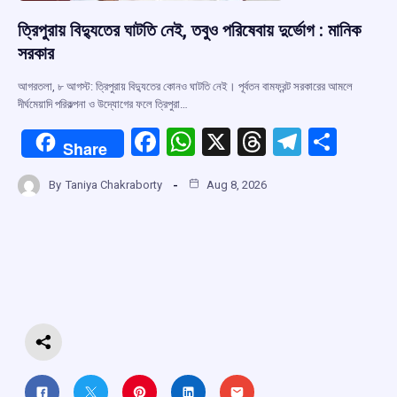
ত্রিপুরায় বিদ্যুতের ঘাটতি নেই, তবুও পরিষেবায় দুর্ভোগ : মানিক
সরকার
আগরতলা, ৮ আগস্ট: ত্রিপুরায় বিদ্যুতের কোনও ঘাটতি নেই। পূর্বতন বামফ্রন্ট সরকারের আমলে
দীর্ঘমেয়াদি পরিকল্পনা ও উদ্যোগের ফলে ত্রিপুরা…
F
W
X
T
T
S
Share
a
h
hr
el
h
By
Taniya Chakraborty
Aug 8, 2026
ce
at
e
e
ar
b
s
a
gr
e
o
A
d
a
o
p
s
m
k
p