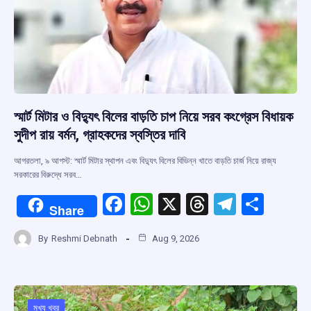
স্মার্ট মিটার ও বিদ্যুৎ বিলের বাড়তি চাপ নিয়ে সরব কংগ্রেস বিধায়ক
সুদীপ রায় বর্মন, গ্রাহকদের স্বস্তির দাবি
আগরতলা, ৯ আগস্ট: স্মার্ট মিটার স্থাপন এবং বিদ্যুৎ বিলের বিভিন্ন খাতে বাড়তি চার্জ নিয়ে রাজ্য
সরকারের বিরুদ্ধে সরব…
F
W
X
T
T
S
Share
a
h
hr
el
h
By
Reshmi Debnath
Aug 9, 2026
ce
at
e
e
ar
b
s
a
gr
e
o
A
d
a
মুখ্য খবর