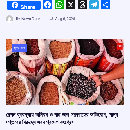
F
W
X
T
T
S
Share
a
h
hr
el
h
By
News Desk
Aug 8, 2026
ce
at
e
e
ar
b
s
a
gr
e
o
A
d
a
o
p
s
m
মুখ্য খবর
k
p
রেশন ব্যবস্থায় অনিয়ম ও পচা ডাল সরবরাহের অভিযোগ, খাদ্য
দপ্তরের বিরুদ্ধে সরব প্রদেশ কংগ্রেস