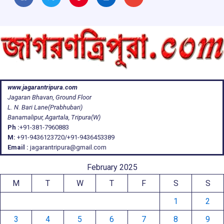
www.jagarantripura.com
Jagaran Bhavan, Ground Floor
L. N. Bari Lane(Prabhubari)
Banamalipur, Agartala, Tripura(W)
Ph :
+91-381-7960883
M:
+91-9436123720/+91-9436453389
Email :
jagarantripura@gmail.com
February 2025
M
T
W
T
F
S
S
1
2
3
4
5
6
7
8
9