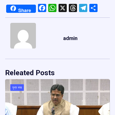
Facebook
WhatsApp
X
Threads
Telegr
Shar
Share
admin
Releated Posts
মুখ্য খবর