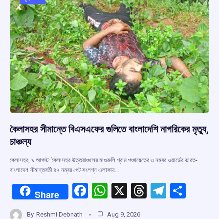
o
p
s
m
k
p
কৈলাসহর সীমান্তে বিএসএফের গুলিতে বাংলাদেশি নাগরিকের মৃত্যু,
চাঞ্চল্য
কৈলাসহর, ৯ আগস্ট: কৈলাসহর উত্তরাঞ্চলের মাগুরুলি গ্রাম পঞ্চায়েতের ৩ নম্বর ওয়ার্ডের ভারত-
বাংলাদেশ সীমান্তবর্তী ৪৭ নম্বর গেট সংলগ্ন এলাকায়…
F
W
X
T
T
S
Share
a
h
hr
el
h
By
Reshmi Debnath
Aug 9, 2026