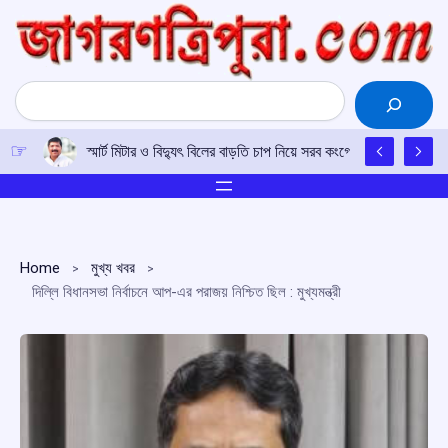
Skip
to
content
Search
স্মার্ট মিটার ও বিদ্যুৎ বিলের বাড়তি চাপ নিয়ে সরব কংগ্রেস বিধায়ক সুদীপ রা
Home
মুখ্য খবর
দিল্লি বিধানসভা নির্বাচনে আপ-এর পরাজয় নিশ্চিত ছিল : মুখ্যমন্ত্রী