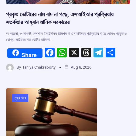
প্রকৃত ভোটারের নাম বাদ না পড়ে, এসআইআর প্রক্রিয়ায়
সতর্কতার আহ্বান মানিক সরকারের
আগরতলা, ৮ আগস্ট: স্পেশাল ইনটেনসিভ রিভিশন বা এসআইআর প্রক্রিয়ায় যাতে কোনও প্রকৃত ও
যোগ্য ভোটারের নাম ভোটার তালিকা…
F
W
X
T
T
S
Share
a
h
hr
el
h
By
Taniya Chakraborty
Aug 8, 2026
ce
at
e
e
ar
b
s
a
gr
e
o
A
d
a
o
p
s
m
মুখ্য খবর
k
p