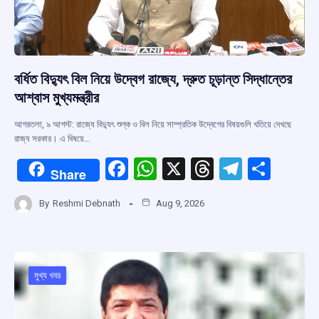
বর্ধিত বিদ্যুৎ বিল নিয়ে উদ্বেগ রাজ্যে, দ্রুত চূড়ান্ত সিদ্ধান্তের
আশ্বাস মুখ্যমন্ত্রীর
আগরতলা, ৯ আগস্ট: রাজ্যে বিদ্যুৎ শুল্ক ও বিল নিয়ে সাম্প্রতিক উদ্বেগের বিষয়গুলি খতিয়ে দেখছে
রাজ্য সরকার। এ বিষয়ে…
F
W
X
T
T
S
Share
a
h
hr
el
h
By
Reshmi Debnath
Aug 9, 2026
ce
at
e
e
ar
b
s
a
gr
e
o
A
d
a
o
p
s
m
মুখ্য খবর
k
p