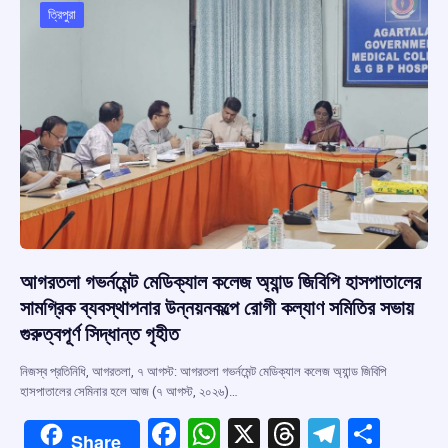
o
p
s
m
ত্রিপুরা
k
p
আগরতলা গভর্নমেন্ট মেডিক্যাল কলেজ অ্যান্ড জিবিপি হাসপাতালের
সামগ্রিক ব্যবস্থাপনার উন্নয়নকল্পে রোগী কল্যাণ সমিতির সভায়
গুরুত্বপূর্ণ সিদ্ধান্ত গৃহীত
নিজস্ব প্রতিনিধি, আগরতলা, ৭ আগস্ট: আগরতলা গভর্নমেন্ট মেডিক্যাল কলেজ অ্যান্ড জিবিপি
হাসপাতালের সেমিনার হলে আজ (৭ আগস্ট, ২০২৬)…
F
W
X
T
T
S
Share