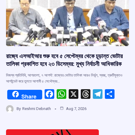
রাজ্যে এসআইআর শুরু হবে ৫ সেপ্টেম্বর থেকে চূড়ান্ত ভোটার
তালিকা প্রকাশিত হবে ২৩ ডিসেম্বর: মুখ্য নির্বাচনী আধিকারিক
নিজস্ব প্রতিনিধি, আগরতলা, ৭ আগস্ট: রাজ্যের ভোটার তালিকা আরও নির্ভুল, স্বচ্ছ, ত্রুটিমুক্তও
আপটুডেট করে তুলতে আগামী ৫ সেপ্টেম্বর…
F
W
X
T
T
S
Share
a
h
hr
el
h
By
Reshmi Debnath
Aug 7, 2026
ce
at
e
e
ar
b
s
a
gr
e
o
A
d
a