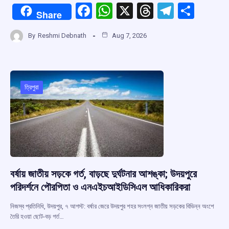
F
W
X
T
T
S
Share
a
h
hr
el
h
By
Reshmi Debnath
Aug 7, 2026
ce
at
e
e
ar
b
s
a
gr
e
o
A
d
a
o
p
s
m
ত্রিপুরা
k
p
বর্ষায় জাতীয় সড়কে গর্ত, বাড়ছে দুর্ঘটনার আশঙ্কা; উদয়পুরে
পরিদর্শনে পৌরপিতা ও এনএইচআইডিসিএল আধিকারিকরা
নিজস্ব প্রতিনিধি, উদয়পুর, ৭ আগস্ট: বর্ষার জেরে উদয়পুর শহর সংলগ্ন জাতীয় সড়কের বিভিন্ন অংশে
তৈরি হওয়া ছোট-বড় গর্ত…