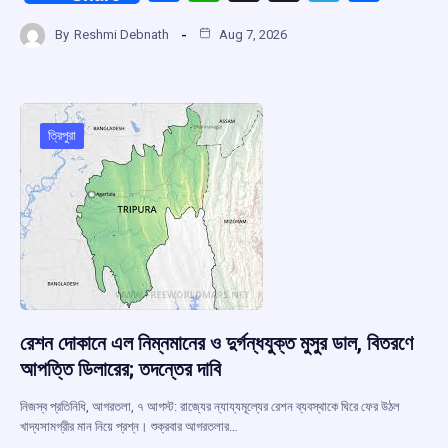
a
h
hr
el
h
By
Reshmi Debnath
Aug 7, 2026
ce
at
e
e
ar
b
s
a
gr
e
o
A
d
a
o
p
s
m
ত্রিপুরা
k
p
রেশন দোকানে এল নিম্নমানের ও দুর্গন্ধযুক্ত মুসুর ডাল, বিতরণে
আপত্তি ডিলারের; তদন্তের দাবি
নিজস্ব প্রতিনিধি, আগরতলা, ৭ আগস্ট: রাজ্যের ন্যায্যমূল্যের রেশন ব্যবস্থাকে ঘিরে ফের উঠল
খাদ্যসামগ্রীর মান নিয়ে প্রশ্ন। শুক্রবার আগরতলার…