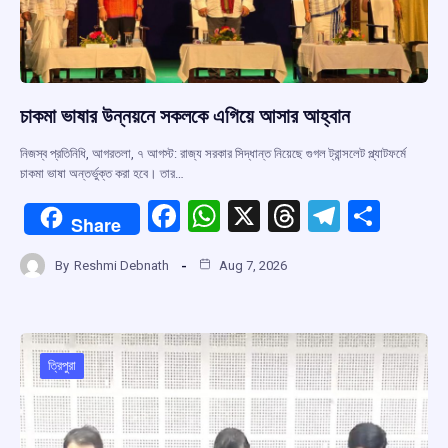
চাকমা ভাষার উন্নয়নে সকলকে এগিয়ে আসার আহ্বান
নিজস্ব প্রতিনিধি, আগরতলা, ৭ আগস্ট: রাজ্য সরকার সিদ্ধান্ত নিয়েছে গুগল ট্রান্সলেট প্ল্যাটফর্মে
চাকমা ভাষা অন্তর্ভুক্ত করা হবে। তার…
F
W
X
T
T
S
Share
a
h
hr
el
h
By
Reshmi Debnath
Aug 7, 2026
ce
at
e
e
ar
b
s
a
gr
e
o
A
d
a
o
p
s
m
ত্রিপুরা
k
p