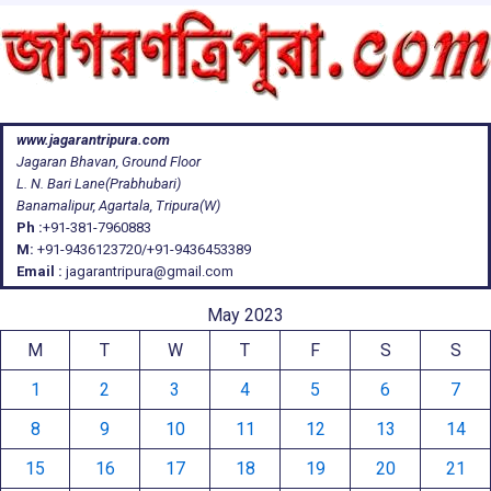
www.jagarantripura.com
Jagaran Bhavan, Ground Floor
L. N. Bari Lane(Prabhubari)
Banamalipur, Agartala, Tripura(W)
Ph :
+91-381-7960883
M:
+91-9436123720/+91-9436453389
Email :
jagarantripura@gmail.com
May 2023
M
T
W
T
F
S
S
1
2
3
4
5
6
7
8
9
10
11
12
13
14
15
16
17
18
19
20
21