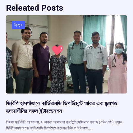
Releated Posts
ত্রিপুরা
জিবিপি হাসপাতালে কার্ডিওলজি ডিপার্টমেন্টে আরও এক জন্মগত
হৃদরোগীনির সফল ইন্টারভেনশন
নিজস্ব প্রতিনিধি, আগরতলা, ৭ আগস্ট: আগরতলা গভর্নমেন্ট মেডিক্যাল কলেজ (এজিএমসি) অ্যান্ড
জিবিপি হাসপাতালের কার্ডিওলজি ডিপার্টমেন্টে রাজ্যের চিকিৎসা ইতিহাসে…