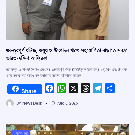
গুরুত্বপূর্ণ খনিজ, ওষুধ ও উৎপাদন খাতে সহযোগিতা বাড়াতে সম্মত
ভারত-দক্ষিণ আফ্রিকা
নয়াদিল্লি, ৬ আগস্ট (আইএএনএস): গুরুত্বপূর্ণ খনিজ (ক্রিটিক্যাল মিনারেল), ওষুধশিল্প এবং উৎপাদন
খাতে সহযোগিতা আরও সম্প্রসারণের লক্ষ্যে আলোচনা করেছে…
F
W
X
T
T
S
Share
a
h
hr
el
h
By
News Desk
Aug 6, 2026
ce
at
e
e
ar
b
s
a
gr
e
o
A
d
a
প্রধান খবর