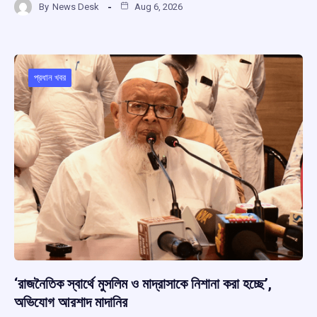
By
News Desk
Aug 6, 2026
ce
at
e
e
ar
b
s
a
gr
e
o
A
d
a
o
p
s
m
প্রধান খবর
k
p
‘রাজনৈতিক স্বার্থে মুসলিম ও মাদ্রাসাকে নিশানা করা হচ্ছে’,
অভিযোগ আরশাদ মাদানির