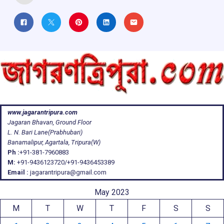
www.jagarantripura.com
Jagaran Bhavan, Ground Floor
L. N. Bari Lane(Prabhubari)
Banamalipur, Agartala, Tripura(W)
Ph :
+91-381-7960883
M:
+91-9436123720/+91-9436453389
Email :
jagarantripura@gmail.com
May 2023
M
T
W
T
F
S
S