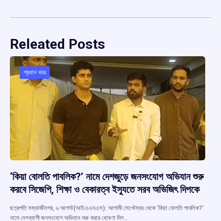
Releated Posts
প্রধান খবর
‘কিয়া বোলতি পাবলিক?’ নামে দেশজুড়ে জনসংযোগ অভিযান শুরু
করবে সিজেপি, শিক্ষা ও বেকারত্ব ইস্যুতে সরব অভিজিৎ দিপকে
ছত্রপতি সম্ভাজীনগর, ৬ আগস্ট(আইএএনএস): আগামী সেপ্টেম্বর থেকে ‘কিয়া বোলতি পাবলিক?’
নামে দেশব্যাপী জনসংযোগ অভিযান শুরু করার ঘোষণা দিল…