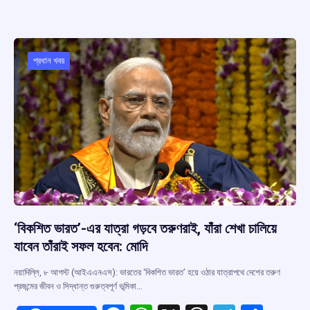
ce
at
e
e
ar
b
s
a
gr
e
o
A
d
a
o
p
s
m
প্রধান খবর
k
p
‘বিকশিত ভারত’-এর যাত্রা গড়বে তরুণরাই, যাঁরা শেখা চালিয়ে
যাবেন তাঁরাই সফল হবেন: মোদি
নয়াদিল্লি, ৮ আগস্ট (আইএএনএস): ভারতের ‘বিকশিত ভারত’ হয়ে ওঠার যাত্রাপথে দেশের তরুণ
প্রজন্মের জীবন ও সিদ্ধান্ত গুরুত্বপূর্ণ ভূমিকা…