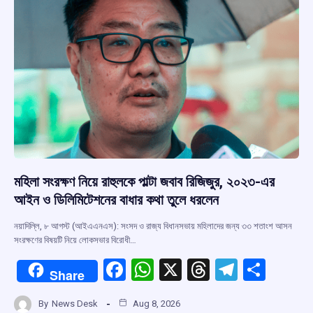
k
p
মহিলা সংরক্ষণ নিয়ে রাহুলকে পাল্টা জবাব রিজিজুর, ২০২৩-এর
আইন ও ডিলিমিটেশনের বাধার কথা তুলে ধরলেন
নয়াদিল্লি, ৮ আগস্ট (আইএএনএস): সংসদ ও রাজ্য বিধানসভায় মহিলাদের জন্য ৩৩ শতাংশ আসন
সংরক্ষণের বিষয়টি নিয়ে লোকসভার বিরোধী…
F
W
X
T
T
S
Share
a
h
hr
el
h
By
News Desk
Aug 8, 2026