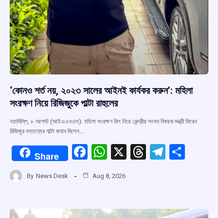
‘কোনও শর্ত নয়, ২০২৩ সালের আইনই কার্যকর করুন’: মহিলা
সংরক্ষণ নিয়ে রিজিজুকে পাল্টা রাহুলের
নয়াদিল্লি, ৮ আগস্ট (আইএএনএস): মহিলা সংরক্ষণ বিল নিয়ে কেন্দ্রীয় সংসদ বিষয়ক মন্ত্রী কিরেন
রিজিজুর মন্তব্যের পাল্টা জবাব দিলেন…
F
W
X
T
T
S
Share
a
h
hr
el
h
By
News Desk
Aug 8, 2026
ce
at
e
e
ar
b
s
a
gr
e
o
A
d
a