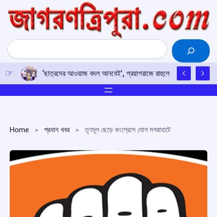
Skip
to
content
Search
‘ছাত্রদের আওয়াজ বদল আনবেই’, প্রয়াগরাজে রাহুলের হুঙ্কার
Home
প্রধান খবর
তৃণমূল ছেড়ে কংগ্রেসে যোগ মগরাহাটে