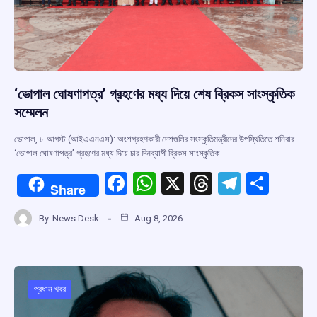
‘ভোপাল ঘোষণাপত্র’ গ্রহণের মধ্য দিয়ে শেষ ব্রিকস সাংস্কৃতিক
সম্মেলন
ভোপাল, ৮ আগস্ট (আইএএনএস): অংশগ্রহণকারী দেশগুলির সংস্কৃতিমন্ত্রীদের উপস্থিতিতে শনিবার
‘ভোপাল ঘোষণাপত্র’ গ্রহণের মধ্য দিয়ে চার দিনব্যাপী ব্রিকস সাংস্কৃতিক…
F
W
X
T
T
S
Share
a
h
hr
el
h
By
News Desk
Aug 8, 2026
ce
at
e
e
ar
b
s
a
gr
e
o
A
d
a
o
p
s
m
প্রধান খবর