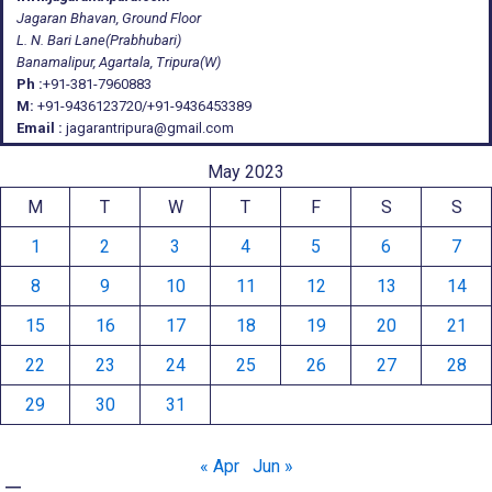
Jagaran Bhavan, Ground Floor
L. N. Bari Lane(Prabhubari)
Banamalipur, Agartala, Tripura(W)
Ph :
+91-381-7960883
M:
+91-9436123720/+91-9436453389
Email :
jagarantripura@gmail.com
May 2023
M
T
W
T
F
S
S
1
2
3
4
5
6
7
8
9
10
11
12
13
14
15
16
17
18
19
20
21
22
23
24
25
26
27
28
29
30
31
« Apr
Jun »