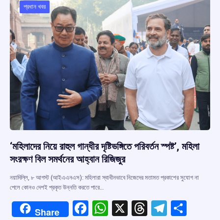
o
p
s
m
প্রধান খবর
k
p
‘মহিলাদের নিয়ে রাহুল গান্ধীর দৃষ্টিভঙ্গিতে পরিবর্তন স্পষ্ট’, মহিলা
সংরক্ষণ বিল সমর্থনের আহ্বান রিজিজুর
নয়াদিল্লি, ৮ আগস্ট (আইএএনএস): মহিলারা স্বাধীনভাবে নিজেদের মতামত প্রকাশের সুযোগ না
পেলে কোনও দেশই প্রকৃত উন্নতি করতে পারে…
F
W
X
T
T
S
Share