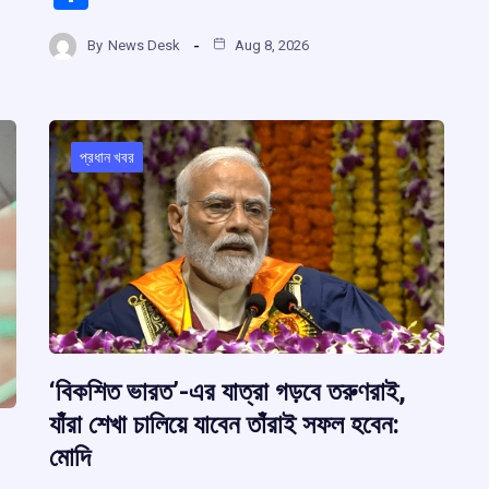
ce
at
e
e
h
r
b
s
a
gr
By
News Desk
Aug 8, 2026
ar
o
A
d
a
e
m
o
p
s
m
k
p
প্রধান খবর
‘বিকশিত ভারত’-এর যাত্রা গড়বে তরুণরাই,
যাঁরা শেখা চালিয়ে যাবেন তাঁরাই সফল হবেন:
মোদি