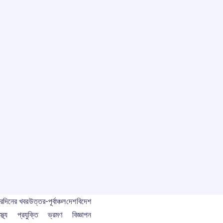
বর
দিনের খবর
উত্তর-পূর্বাঞ্চল
দেশ
বিদেশ
স্থ্য
প্রযুক্তি
ভ্রমণ
বিজ্ঞাপন