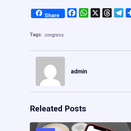
Facebook
WhatsApp
X
Thre
T
Share
Tags:
congress
admin
Releated Posts