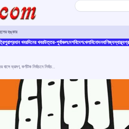
Search
লের হুঙ্কার
্রিপুরা
প্রধান খবর
দিনের খবর
উত্তর-পূর্বাঞ্চল
দেশ
বিদেশ
খেলা
বিনোদন
বাণিজ্য
স্বাস্থ্য
প্র
ফ্রিতে বিদ্যুৎ থেকে বিনামূল্যে মহিলাদের বাসে ভ্রমণ, কর্ণাটক নির্বাচনে নির্বাচনী ইস্তেহার প্রকাশ কংগ্রেসের