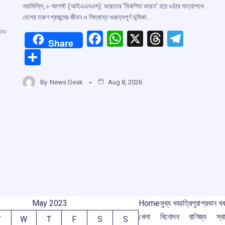
নয়াদিল্লি, ৮ আগস্ট (আইএএনএস): ভারতের ‘বিকশিত ভারত’ হয়ে ওঠার যাত্রাপথে
দেশের তরুণ প্রজন্মের জীবন ও সিদ্ধান্ত গুরুত্বপূর্ণ ভূমিকা…
 ৩৩
F
W
X
T
T
Share
a
h
hr
el
S
ce
at
e
e
h
b
s
a
gr
By
News Desk
Aug 8, 2026
ar
o
A
d
a
e
r
o
p
s
m
k
p
m
May 2023
Home
মুখ্য খবর
ত্রিপুরা
প্রধান খ
খেলা
বিনোদন
বাণিজ্য
স্বা
T
W
T
F
S
S