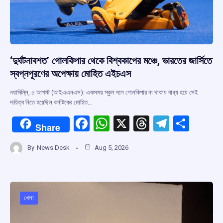
‘দুর্ঘটনাবশত’ গোলকিপার থেকে বিশ্বকাপের মঞ্চে, ভারতের জার্সিতে
স্বপ্নপূরণের অপেক্ষায় মোহিত এইচএস
নয়াদিল্লি, ৫ আগস্ট (আইএএনএস): একসময় স্কুল দলে গোলকিপার না থাকায় বাধ্য হয়ে সেই
দায়িত্ব নিতে হয়েছিল কর্নাটকের মোহিত…
F
W
X
T
T
S
Share
a
h
hr
el
h
By
News Desk
Aug 5, 2026
ce
at
e
e
ar
b
s
a
gr
e
o
A
d
a
o
p
s
m
খেলা
k
p