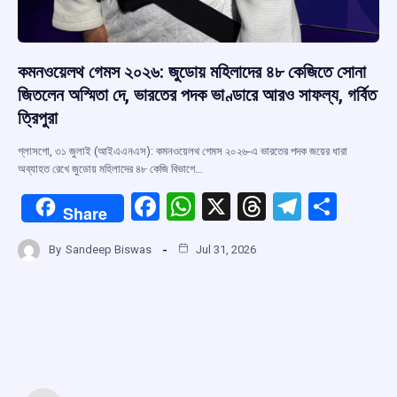
কমনওয়েলথ গেমস ২০২৬: জুডোয় মহিলাদের ৪৮ কেজিতে সোনা
জিতলেন অস্মিতা দে, ভারতের পদক ভাণ্ডারে আরও সাফল্য, গর্বিত
ত্রিপুরা
গ্লাসগো, ৩১ জুলাই (আইএএনএস): কমনওয়েলথ গেমস ২০২৬-এ ভারতের পদক জয়ের ধারা
অব্যাহত রেখে জুডোয় মহিলাদের ৪৮ কেজি বিভাগে…
F
W
X
T
T
S
Share
a
h
hr
el
h
By
Sandeep Biswas
Jul 31, 2026
ce
at
e
e
ar
b
s
a
gr
e
o
A
d
a
o
p
s
m
k
p