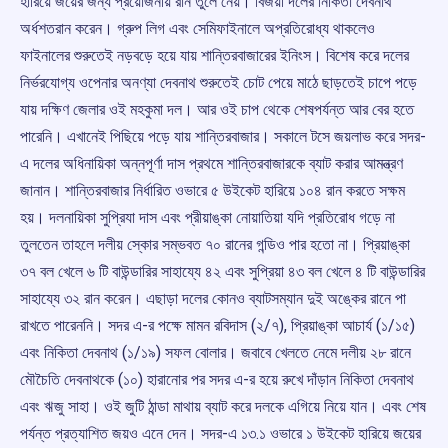
হারিয়ে জয়ের জন্য প্রয়োজনীয় রান তুলে নেয়। বিজয়ী দলের নিকিতা দেবনাথ
অর্ধশতরান করেন। গ্রুপ লিগ এবং সেমিফাইনালে অপ্রতিরোধ্য থাকলেও
ফাইনালের শুরুতেই নড়বড়ে হয়ে যায় শান্তিরবাজারের ইনিংস। বিশেষ করে দলের
নির্ভরযোগ্য ওপেনার অনণ্যা দেবনাথ শুরুতেই চোট পেয়ে মাঠে ছাড়তেই চাপে পড়ে
যায় দক্ষিণ জেলার ওই মহকুমা দল। আর ওই চাপ থেকে শেষপর্যন্ত আর বের হতে
পারেনি। এখানেই পিছিয়ে পড়ে যায় শান্তিরবাজার। সকালে টসে জয়লাভ করে সদর-
এ দলের অধিনায়িকা অন্নপূর্ণা দাস প্রথমে শান্তিরবাজারকে ব্যাট করার আমন্ত্রণ
জানান। শান্তিরবাজার নির্ধারিত ওভারে ৫ উইকেট হারিয়ে ১০৪ রান করতে সক্ষম
হয়। দলনায়িকা সুপ্রিযা দাস এবং প্রীয়াঙ্কা নোয়াতিয়া যদি প্রতিরোধ গড়ে না
তুলতেন তাহলে দলীয় স্কোর সম্ভবত ৭০ রানের গন্ডিও পার হতো না। প্রিয়াঙ্কা
৩৭ বল খেলে ৬ টি বাউন্ডারির সাহায্যে ৪২ এবং সুপ্রিয়া ৪৩ বল খেলে ৪ টি বাউন্ডারির
সাহায্যে ৩২ রান করেন। এছাড়া দলের কোনও ব্যাটসম্যান দুই অঙ্কের রানে পা
রাখতে পারেননি। সদর এ-র পক্ষে মামন রবিদাস (‌২/‌৭), প্রিয়াঙ্কা আচার্য (‌১/‌১৫)
এবং নিকিতা দেবনাথ (‌১/‌১৯) সফল বোলার। জবাবে খেলতে নেমে দলীয় ২৮ রানে
মৌচৈতি দেবনাথকে (‌১০) হারানোর পর সদর এ-র হয়ে রুখে দাঁড়ান‌‌‌‌ নিকিতা দেবনাথ
এবং ঋজু সাহা। ওই জুটি ঠান্ডা মাথায় ব্যাট করে দলকে এগিয়ে নিয়ে যান। এবং শেষ
পর্যন্ত প্রত্যাশিত জয়ও এনে দেন। সদর-এ ১৩.‌১ ওভারে ১ উইকেট হারিয়ে জয়ের