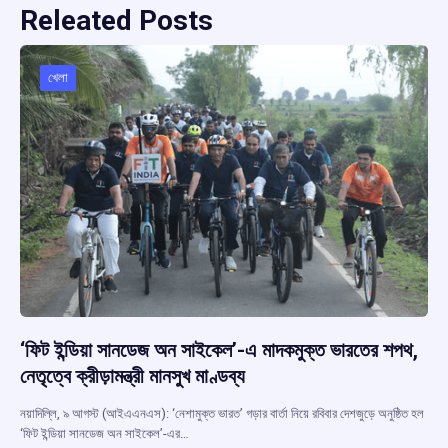
Releated Posts
খেলা
‘ফিট ইন্ডিয়া সানডেজ অন সাইকেল’-এ মাদকমুক্ত ভারতের শপথ,
নেতৃত্বে ক্রীড়ামন্ত্রী মানসুখ মাণ্ডব্য
নয়াদিল্লি, ৯ আগস্ট (আইএএনএস): ‘নেশামুক্ত ভারত’ গড়ার বার্তা নিয়ে রবিবার দেশজুড়ে অনুষ্ঠিত হল
‘ফিট ইন্ডিয়া সানডেজ অন সাইকেল’-এর…