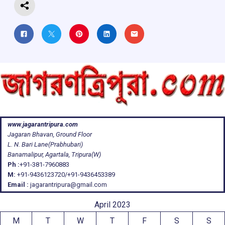
www.jagarantripura.com
Jagaran Bhavan, Ground Floor
L. N. Bari Lane(Prabhubari)
Banamalipur, Agartala, Tripura(W)
Ph :
+91-381-7960883
M:
+91-9436123720/+91-9436453389
Email :
jagarantripura@gmail.com
April 2023
M
T
W
T
F
S
S