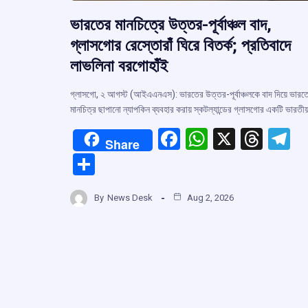
ভারতের মানচিত্রে উত্তর-পূর্বাঞ্চল বাদ,
গ্লাসগোর রেস্তোরাঁ ঘিরে বিতর্ক; প্রতিবাদে
লাভলিনা বরগোহাঁই
গ্লাসগো, ২ আগস্ট (আইএএনএস): ভারতের উত্তর-পূর্বাঞ্চলকে বাদ দিয়ে ভারত
মানচিত্র ছাপানো ন্যাপকিন ব্যবহার করায় স্কটল্যান্ডের গ্লাসগোর একটি ভারতী
F
W
X
T
T
Share
a
h
hr
el
S
ce
at
e
e
h
b
s
a
g
By
News Desk
Aug 2, 2026
ar
o
A
d
a
e
o
p
s
k
p