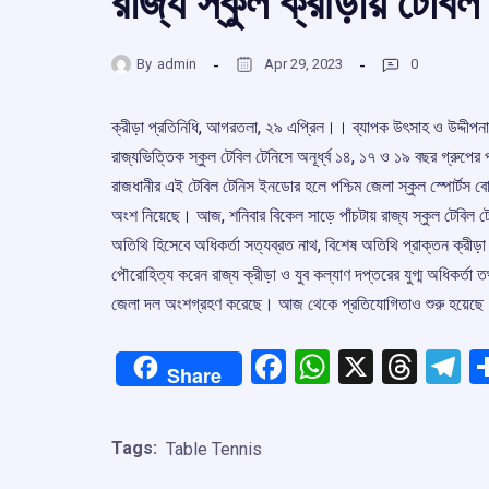
রাজ্য স্কুল ক্রীড়ায় টেবি
By
admin
Apr 29, 2023
0
ক্রীড়া প্রতিনিধি, আগরতলা, ২৯ এপ্রিল।। ব্যাপক উৎসাহ ও উদ্দীপনার মধ
রাজ্যভিত্তিক স্কুল টেবিল টেনিসে অনূর্ধ্ব ১৪, ১৭ ও ১৯ বছর গ্র
রাজধানীর এই টেবিল টেনিস ইনডোর হলে পশ্চিম জেলা স্কুল স্পোর্টস বোর
অংশ নিয়েছে। আজ, শনিবার বিকেল সাড়ে পাঁচটায় রাজ্য স্কুল টেবিল টেনিস
অতিথি হিসেবে অধিকর্তা সত্যব্রত নাথ, বিশেষ অতিথি প্রাক্তন ক্রীড়া ব
পৌরোহিত্য করেন রাজ্য ক্রীড়া ও যুব কল্যাণ দপ্তরের যুগ্ম অধিকর্তা 
জেলা দল অংশগ্রহণ করেছে। আজ থেকে প্রতিযোগিতাও শুরু হয়েছে
Facebook
WhatsApp
X
Thre
T
Share
Tags:
Table Tennis