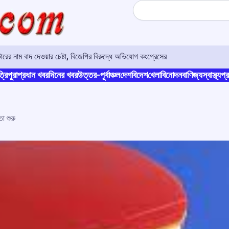
Search
র নাম বাদ দেওয়ার চেষ্টা, বিজেপির বিরুদ্ধে অভিযোগ কংগ্রেসের
্রিপুরা
প্রধান খবর
দিনের খবর
উত্তর-পূর্বাঞ্চল
দেশ
বিদেশ
খেলা
বিনোদন
বাণিজ্য
স্বাস্থ্য
প্র
তা শুরু