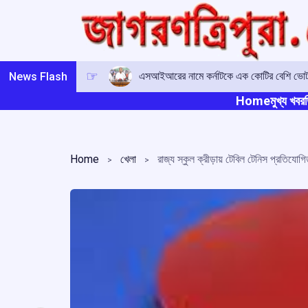
Skip
to
content
এসআইআরের নামে কর্নাটকে এক কোটির বেশি ভোটারে
News Flash
Home
মুখ্য খবর
ত
Home
খেলা
রাজ্য স্কুল ক্রীড়ায় টেবিল টেনিস প্রতিযোগি