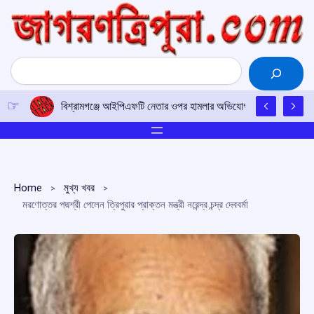
Skip
to
content
Search
বিশ্রামগঞ্জে আইপিএফটি নেতার ওপর হামলার অভিযোগ, তদন্তে পুলিশ
Home
মুখ্য খবর
মরণোত্তর পদ্মশ্রী পেলেন ত্রিপুরার প্রাক্তন মন্ত্রী নরেন্দ্র চন্দ্র দেববর্মা