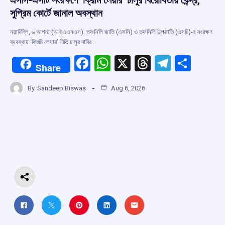
এসসি-এসটি সংরক্ষণে ‘ক্রিমি লেয়ার’ চালুর বিরোধিতায় কেন্দ্র,
সুপ্রিম কোর্টে জানাল অবস্থান
নয়াদিল্লি, ৬ আগস্ট (আইএএনএস): তফসিলি জাতি (এসসি) ও তফসিলি উপজাতি (এসটি)-র সংরক্ষণ
ব্যবস্থায় ‘ক্রিমি লেয়ার’ নীতি চালুর দাবির…
F
W
X
T
T
S
Share
a
h
hr
el
h
By
Sandeep Biswas
Aug 6, 2026
ce
at
e
e
ar
b
s
a
gr
e
o
A
d
a
o
p
s
m
k
p