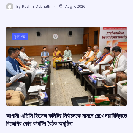
a
h
hr
el
h
By
Reshmi Debnath
Aug 7, 2026
ce
at
e
e
ar
b
s
a
gr
e
o
A
d
a
o
p
s
m
মুখ্য খবর
k
p
আগামী এডিসি ভিলেজ কমিটির নির্বাচনকে সামনে রেখে নয়াদিল্লিতে
বিজেপির কোর কমিটির বৈঠক অনুষ্ঠিত