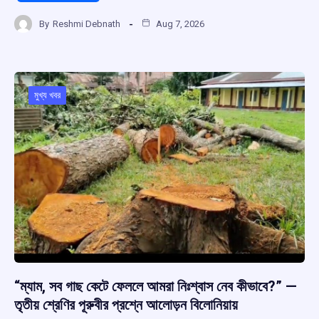
a
h
hr
el
h
By
Reshmi Debnath
Aug 7, 2026
ce
at
e
e
ar
b
s
a
gr
e
o
A
d
a
o
p
s
m
মুখ্য খবর
k
p
“ম্যাম, সব গাছ কেটে ফেললে আমরা নিঃশ্বাস নেব কীভাবে?” —
তৃতীয় শ্রেণির পূরুবীর প্রশ্নে আলোড়ন বিলোনিয়ায়