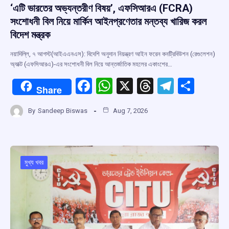
‘এটি ভারতের অভ্যন্তরীণ বিষয়’, এফসিআরএ (FCRA)
সংশোধনী বিল নিয়ে মার্কিন আইনপ্রণেতার মন্তব্য খারিজ করল
বিদেশ মন্ত্রক
নয়াদিল্লি, ৭ আগস্ট(আইএএনএস): বিদেশি অনুদান নিয়ন্ত্রণ আইন ফরেন কনট্রিবিউশন (রেগুলেশন)
অ্যাক্ট (এফসিআরএ)-এর সংশোধনী বিল নিয়ে আন্তর্জাতিক মহলের একাংশের…
F
W
X
T
T
S
Share
a
h
hr
el
h
By
Sandeep Biswas
Aug 7, 2026
ce
at
e
e
ar
b
s
a
gr
e
o
A
d
a
o
p
s
m
মুখ্য খবর
k
p