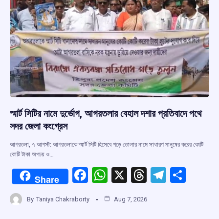
k
p
স্মার্ট সিটির নামে দুর্ভোগ, আগরতলার বেহাল দশার প্রতিবাদে পথে
সদর জেলা কংগ্রেস
আগরতলা, ৭ আগস্ট: আগরতলাকে স্মার্ট সিটি হিসেবে গড়ে তোলার নামে সাধারণ মানুষের করের কোটি
কোটি টাকা অপচয় ও…
F
W
X
T
T
S
Share
a
h
hr
el
h
By
Taniya Chakraborty
Aug 7, 2026
ce
at
e
e
ar