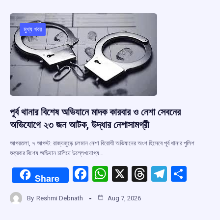
b
s
a
gr
e
o
A
d
a
o
p
s
m
মুখ্য খবর
k
p
পূর্ব থানার বিশেষ অভিযানে মাদক কারবার ও নেশা সেবনের
অভিযোগে ২৩ জন আটক, উদ্ধার নেশাসামগ্রী
আগরতলা, ৭ আগস্ট: রাজ্যজুড়ে চলমান নেশা বিরোধী অভিযানের অংশ হিসেবে পূর্ব থানার পুলিশ
শুক্রবার বিশেষ অভিযান চালিয়ে উল্লেখযোগ্য…
F
W
X
T
T
S
Share
a
h
hr
el
h
By
Reshmi Debnath
Aug 7, 2026
ce
at
e
e
ar