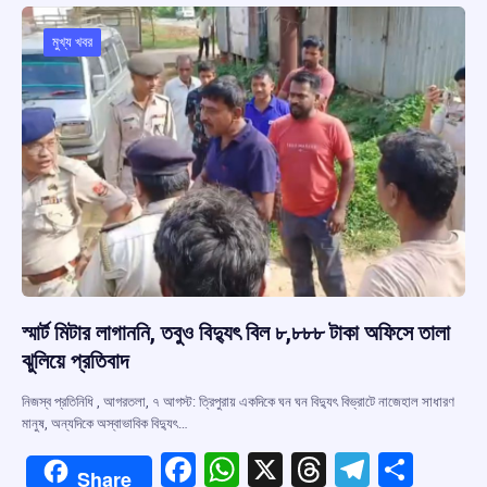
মুখ্য খবর
স্মার্ট মিটার লাগাননি, তবুও বিদ্যুৎ বিল ৮,৮৮৮ টাকা অফিসে তালা
ঝুলিয়ে প্রতিবাদ
নিজস্ব প্রতিনিধি , আগরতলা, ৭ আগস্ট: ত্রিপুরায় একদিকে ঘন ঘন বিদ্যুৎ বিভ্রাটে নাজেহাল সাধারণ
মানুষ, অন্যদিকে অস্বাভাবিক বিদ্যুৎ…
F
W
X
T
T
S
Share