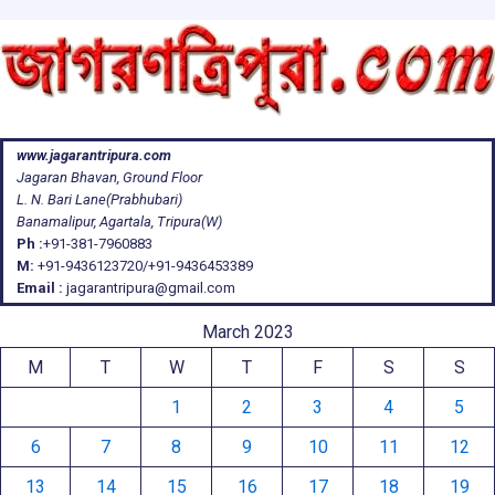
www.jagarantripura.com
Jagaran Bhavan, Ground Floor
L. N. Bari Lane(Prabhubari)
Banamalipur, Agartala, Tripura(W)
Ph :
+91-381-7960883
M:
+91-9436123720/+91-9436453389
Email :
jagarantripura@gmail.com
March 2023
M
T
W
T
F
S
S
1
2
3
4
5
6
7
8
9
10
11
12
13
14
15
16
17
18
19