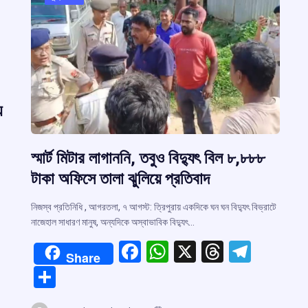
়
স্মার্ট মিটার লাগাননি, তবুও বিদ্যুৎ বিল ৮,৮৮৮
টাকা অফিসে তালা ঝুলিয়ে প্রতিবাদ
নিজস্ব প্রতিনিধি , আগরতলা, ৭ আগস্ট: ত্রিপুরায় একদিকে ঘন ঘন বিদ্যুৎ বিভ্রাটে
নাজেহাল সাধারণ মানুষ, অন্যদিকে অস্বাভাবিক বিদ্যুৎ…
F
W
X
T
T
Share
r
a
h
hr
el
S
ce
at
e
e
h