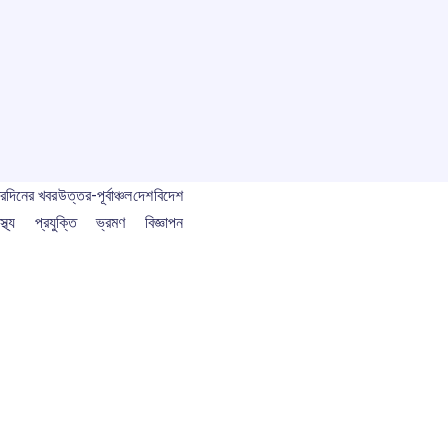
বর
দিনের খবর
উত্তর-পূর্বাঞ্চল
দেশ
বিদেশ
স্থ্য
প্রযুক্তি
ভ্রমণ
বিজ্ঞাপন