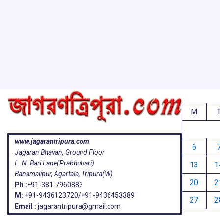
o
p
s
k
p
M
www.jagarantripura.com
6
Jagaran Bhavan, Ground Floor
L. N. Bari Lane(Prabhubari)
13
1
Banamalipur, Agartala, Tripura(W)
20
2
Ph :
+91-381-7960883
M:
+91-9436123720/+91-9436453389
27
2
Email :
jagarantripura@gmail.com