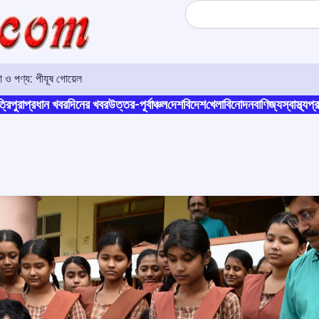
Search
া ও পণ্য: পীযূষ গোয়েল
্রিপুরা
প্রধান খবর
দিনের খবর
উত্তর-পূর্বাঞ্চল
দেশ
বিদেশ
খেলা
বিনোদন
বাণিজ্য
স্বাস্থ্য
প্র