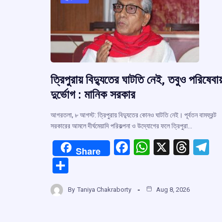
ত্রিপুরায় বিদ্যুতের ঘাটতি নেই, তবুও পরিষেবায
দুর্ভোগ : মানিক সরকার
আগরতলা, ৮ আগস্ট: ত্রিপুরায় বিদ্যুতের কোনও ঘাটতি নেই। পূর্বতন বামফ্রন্ট
সরকারের আমলে দীর্ঘমেয়াদি পরিকল্পনা ও উদ্যোগের ফলে ত্রিপুরা…
F
W
X
T
T
Share
a
h
hr
el
S
ce
at
e
e
h
b
s
a
g
By
Taniya Chakraborty
Aug 8, 2026
ar
o
A
d
a
e