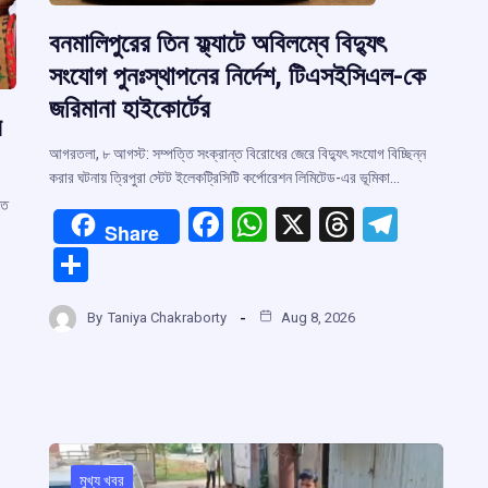
বনমালিপুরের তিন ফ্ল্যাটে অবিলম্বে বিদ্যুৎ
সংযোগ পুনঃস্থাপনের নির্দেশ, টিএসইসিএল-কে
জরিমানা হাইকোর্টের
র
আগরতলা, ৮ আগস্ট: সম্পত্তি সংক্রান্ত বিরোধের জেরে বিদ্যুৎ সংযোগ বিচ্ছিন্ন
করার ঘটনায় ত্রিপুরা স্টেট ইলেকট্রিসিটি কর্পোরেশন লিমিটেড-এর ভূমিকা…
তে
F
W
X
T
T
Share
a
h
hr
el
S
ce
at
e
e
h
b
s
a
gr
By
Taniya Chakraborty
Aug 8, 2026
ar
o
A
d
a
e
r
o
p
s
m
k
p
m
মুখ্য খবর