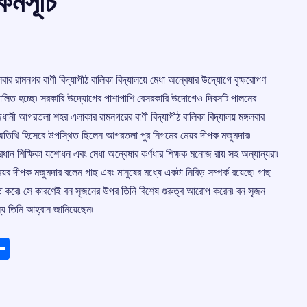
র্মসূচি
লবার রামনগর বাণী বিদ্যাপীঠ বালিকা বিদ্যালয়ে মেধা অন্বেষার উদ্যোগে বৃক্ষরোপণ
য় পালিত হচ্ছে৷ সরকারি উদ্যোগের পাশাপাশি বেসরকারি উদোগেও দিবসটি পালনের
জধানী আগরতলা শহর এলাকার রামনগরের বাণী বিদ্যাপীঠ বালিকা বিদ্যালয় মঙ্গলবার
ান অতিথি হিসেবে উপস্থিত ছিলেন আগরতলা পুর নিগমের মেয়র দীপক মজুমদার৷
প্রধান শিক্ষিকা যশোধন এবং মেধা অন্বেষার কর্ণধার শিক্ষক মনোজ রায় সহ অন্যান্যরা৷
য়র দীপক মজুমদার বলেন গাছ এবং মানুষের মধ্যে একটা নিবিড় সম্পর্ক রয়েছে৷ গাছ
্চিত করে৷ সে কারণেই বন সৃজনের উপর তিনি বিশেষ গুরুত্ব আরোপ করেন৷ বন সৃজন
 তিনি আহ্বান জানিয়েছেন৷
ads
elegram
Share