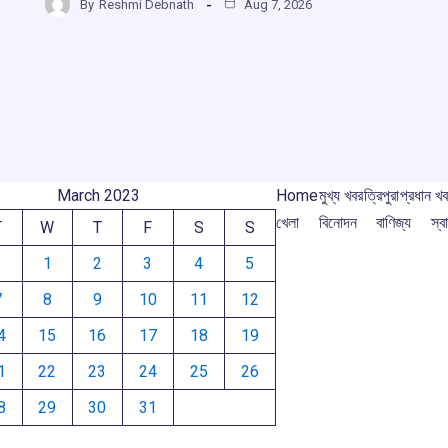
m
b
s
a
gr
By
Reshmi Debnath
Aug 7, 2026
ar
o
A
d
a
e
o
p
s
m
k
p
March 2023
Home
মুখ্য খবর
ত্রিপুরা
প্রধান খ
খেলা
বিনোদন
বাণিজ্য
স্বা
T
W
T
F
S
S
1
2
3
4
5
7
8
9
10
11
12
4
15
16
17
18
19
1
22
23
24
25
26
8
29
30
31