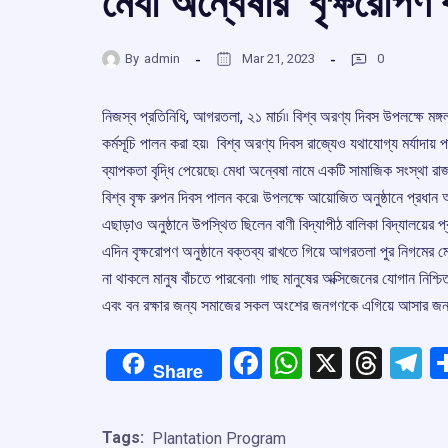
মেধা অন্বেষার বৃক্ষরোপণ ক
By
admin
Mar 21, 2023
0
নিজস্ব প্রতিনিধি, আগরতলা, ২১ মার্চ৷৷ বিশ্ব অরণ্য দিবস উপলক্ষে মঙ্গ
কর্মসূচি পালন করা হয়৷ বিশ্ব অরণ্য দিবস রাজ্যেও যথাযোগ্য মর্যাদা
ব্যাপকতা বৃদ্ধি পেয়েছে৷ মেধা অন্বেষা নামে একটি সামাজিক সংস্থা রা
বিশ্ব বৃক্ষ রুপন দিবস পালন করে৷ উপলক্ষে আয়োজিত অনুষ্ঠানে প্রধ
এছাড়াও অনুষ্ঠানে উপস্থিত ছিলেন বাণী বিদ্যাপীঠ বালিকা বিদ্যালয়ের 
এদিন বৃক্ষরোপণ অনুষ্ঠানে বক্তব্য রাখতে গিয়ে আগরতলা পুর নিগমের মে
না থাকলে মানুষ বাঁচতে পারবেনা৷ গাছ মানুষের অক্সিজেনের যোগান নিশ
এবং বন রক্ষার জন্য সমাজের সকল অংশের জনগণকে এগিয়ে আসার জন্য
Facebook
WhatsApp
X
Thre
T
Share
Tags:
Plantation Program