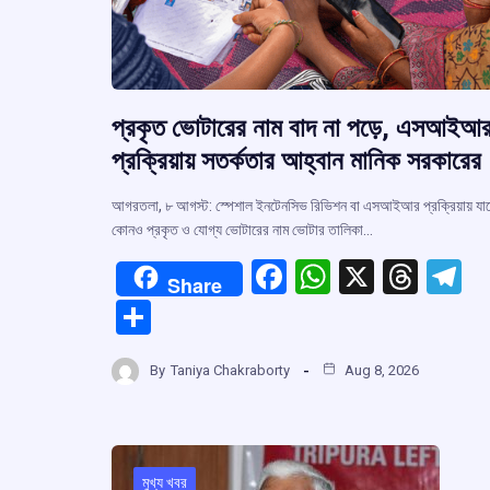
প্রকৃত ভোটারের নাম বাদ না পড়ে, এসআইআ
প্রক্রিয়ায় সতর্কতার আহ্বান মানিক সরকারের
আগরতলা, ৮ আগস্ট: স্পেশাল ইনটেনসিভ রিভিশন বা এসআইআর প্রক্রিয়ায় যা
কোনও প্রকৃত ও যোগ্য ভোটারের নাম ভোটার তালিকা…
F
W
X
T
T
Share
a
h
hr
el
S
ce
at
e
e
h
b
s
a
g
By
Taniya Chakraborty
Aug 8, 2026
ar
o
A
d
a
e
o
p
s
k
p
মুখ্য খবর