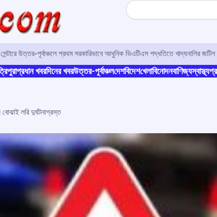
Search
র সেন্টারে উত্তর-পূর্বাঞ্চলে প্রথম সরকারিভাবে আধুনিক ভিএটিএস পদ্ধতিতে খাদ্যনালির জটিল 
্রিপুরা
প্রধান খবর
দিনের খবর
উত্তর-পূর্বাঞ্চল
দেশ
বিদেশ
খেলা
বিনোদন
বাণিজ্য
স্বাস্থ্য
প্র
বোঝাই লরি দুর্ঘটনাগ্রস্ত