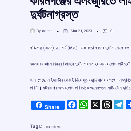
করিমগঞ্জের এলংজুরিতে লা
দুর্ঘটনাগ্রস্ত
By
admin
Mar 21, 2023
0
করিমগঞ্জ (অসম), ২১ মার্চ (হি.স.) : এক বড়ো ধরনের দুর্ঘটনা থেকে রক
মঙ্গলবার সকালে নিয়ন্ত্রণ হারিয়ে দুর্ঘটনাগ্রস্ত হয় অভার লোড লাই
জানা গেছে, লাইমস্টোন বোঝাই নিয়ে সুতারকান্দি যাওয়ার পথে এলংজুরিতে
লরিটি । ঘটনার পর অভারলোড লরি থেকে অনেকগুলো লাইমষ্টোন ছড়িয়ে ছিট
Facebook
WhatsApp
X
Thre
T
Share
Tags:
accident