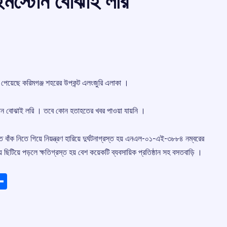
ইমস্টোন বোঝাই লরি
্ষা পেয়েছে করিমগঞ্জ শহরের উপকন্ট এলংজুরি এলাকা ।
মস্টোন বোঝাই লরি । তবে কোন হতাহতের খবর পাওয়া যায়নি ।
 বাঁক নিতে গিয়ে নিয়ন্ত্রণ হারিয়ে দুর্ঘটনাগ্রস্ত হয় এনএল-০১-এই-৩৮৮৪ নম্বরের
িয়ে পড়লে ক্ষতিগ্রস্ত হয় বেশ কয়েকটি ব্যবসায়িক প্রতিষ্ঠান সহ বসতবাড়ি ।
ads
elegram
Share