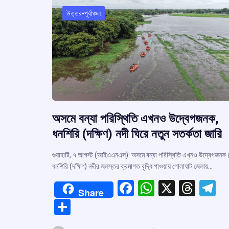
উত্তর-পূর্বাঞ্চল
অসমে বন্যা পরিস্থিতি এখনও উদ্বেগজনক,
ধনশিরি (দক্ষিণ) নদী ঘিরে নতুন সতর্কতা জারি
গুয়াহাটি, ৭ আগস্ট (আইএএনএস): অসমে বন্যা পরিস্থিতি এখনও উদ্বেগজনক
ধনশিরি (দক্ষিণ) নদীর জলস্তর ক্রমাগত বৃদ্ধি পাওয়ায় গোলাঘাট জেলায়…
F
W
X
T
T
Share
a
h
hr
el
S
ce
at
e
e
h