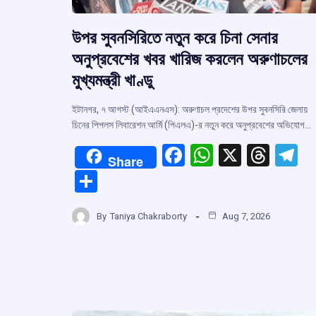
উপর সুবনসিরিতে নতুন করে চিনা সেনার
অনুপ্রবেশের খবর খারিজ করলেন অরুণাচলের
মুখ্যমন্ত্রী খাণ্ডু
ইটানগর, ৭ আগস্ট (আইএএনএস): অরুণাচল প্রদেশের উপর সুবনসিরি জেলায়
চিনের পিপলস লিবারেশন আর্মি (পিএলএ)-র নতুন করে অনুপ্রবেশের অভিযোগ…
F
W
X
T
T
Share
a
h
hr
el
S
ce
at
e
e
h
b
s
a
g
By
Taniya Chakraborty
Aug 7, 2026
ar
o
A
d
a
e
o
p
s
k
p