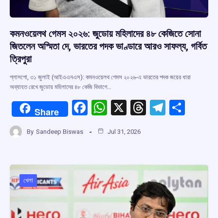
কমনওয়েলথ গেমস ২০২৬: জুডোয় মহিলাদের ৪৮ কেজিতে সোনা
জিতলেন অস্মিতা দে, ভারতের পদক ভাণ্ডারে আরও সাফল্য, গর্বিত
ত্রিপুরা
গ্লাসগো, ৩১ জুলাই (আইএএনএস): কমনওয়েলথ গেমস ২০২৬-এ ভারতের পদক জয়ের ধারা
অব্যাহত রেখে জুডোয় মহিলাদের ৪৮ কেজি বিভাগে…
F
W
X
T
T
S
Share
a
h
hr
el
h
By
Sandeep Biswas
Jul 31, 2026
ce
at
e
e
ar
b
s
a
gr
e
o
A
d
a
o
p
s
m
খেলা
k
p