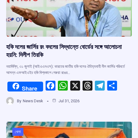
হকি দলের জার্সির রং বদলের সিদ্ধান্তে বোর্ডের সঙ্গে আলোচনা
হয়নি: দিলীপ তিরকি
নয়াদিল্লি, ৩১ জুলাই (আইএএনএস): ভারতের জাতীয় হকি দলের ঐতিহ্যবাহী নীল জার্সির পরিবর্তে
আসন্ন এফআইএইচ হকি বিশ্বকাপে গেরুয়া রঙের…
F
W
X
T
T
S
Share
a
h
hr
el
h
By
News Desk
Jul 31, 2026
ce
at
e
e
ar
b
s
a
gr
e
o
A
d
a
o
p
s
m
খেলা