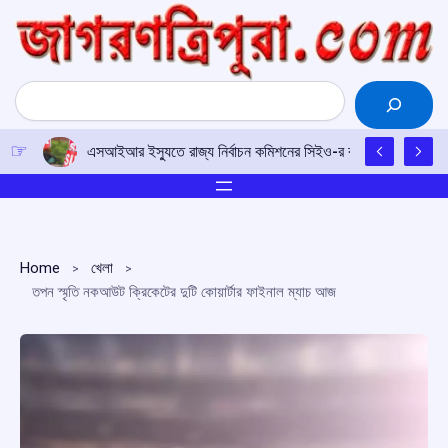
Skip
to
content
Search
এসআইআর ইস্যুতে রাজ্য নির্বাচন কমিশনের সিইও-র কাছে আইপিএফটির ড
Home
খেলা
তপন স্মৃতি নকআউট ক্রিকেটের দুটি কোয়ার্টার ফাইনাল ম্যাচ আজ