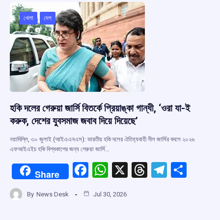
o
A
d
a
o
p
s
m
খেলা
দেশ
k
p
হকি দলের গেরুয়া জার্সি বিতর্কে প্রিয়াঙ্কা গান্ধী, ‘ওরা যা-ই
করুক, দেশের যুবসমাজ জবাব দিয়ে দিয়েছে’
নয়াদিল্লি, ৩০ জুলাই (আইএএনএস): ভারতীয় হকি দলের ঐতিহ্যবাহী নীল জার্সির বদলে ২০২৬
এফআইএইচ হকি বিশ্বকাপের জন্য গেরুয়া জার্সি…
F
W
X
T
T
S
Share
a
h
hr
el
h
By
News Desk
Jul 30, 2026
ce
at
e
e
ar
b
s
a
gr
e