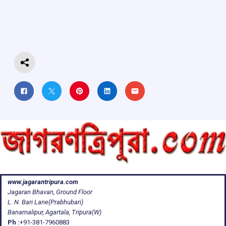
o
A
d
a
o
p
s
m
k
p
www.jagarantripura.com
Jagaran Bhavan, Ground Floor
L. N. Bari Lane(Prabhubari)
Banamalipur, Agartala, Tripura(W)
Ph :
+91-381-7960883