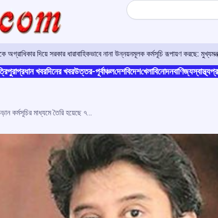
Search
ে অগ্রাধিকার দিয়ে সরকার ধারাবাহিকভাবে নানা উন্নয়নমূলক কর্মসূচি রূপায়ণ করছে: মুখ্যমন্ত্
্রিপুরা
প্রধান খবর
দিনের খবর
উত্তর-পূর্বাঞ্চল
দেশ
বিদেশ
খেলা
বিনোদন
বাণিজ্য
স্বাস্থ্য
প্র
৬ বছরে যাত্রী সংখ্যা হয়েছে দ্বিগুণ, উড়ান কর্মসূচির মাধ্যমে তৈরি হয়েছে ৭৪টি বিমানবন্দর : সিন্ধিয়া