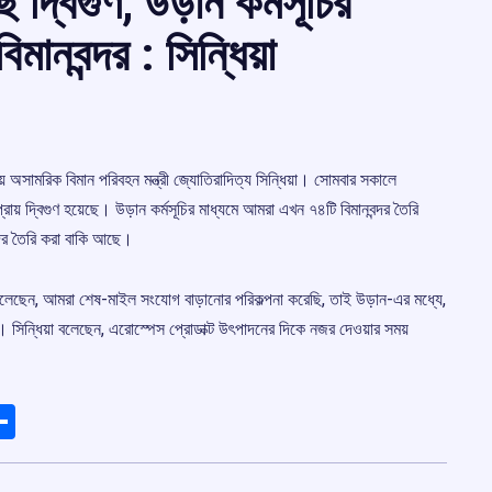
ে দ্বিগুণ, উড়ান কর্মসূচির
মানবন্দর : সিন্ধিয়া
্রীয় অসামরিক বিমান পরিবহন মন্ত্রী জ্যোতিরাদিত্য সিন্ধিয়া। সোমবার সকালে
রায় দ্বিগুণ হয়েছে। উড়ান কর্মসূচির মাধ্যমে আমরা এখন ৭৪টি বিমানবন্দর তৈরি
্দর তৈরি করা বাকি আছে।
রও বলেছেন, আমরা শেষ-মাইল সংযোগ বাড়ানোর পরিকল্পনা করেছি, তাই উড়ান-এর মধ্যে,
 সিন্ধিয়া বলেছেন, এরোস্পেস প্রোডাক্ট উৎপাদনের দিকে নজর দেওয়ার সময়
ads
elegram
Share