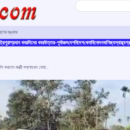
Search
লের হুঙ্কার
্রিপুরা
প্রধান খবর
দিনের খবর
উত্তর-পূর্বাঞ্চল
দেশ
বিদেশ
খেলা
বিনোদন
বাণিজ্য
স্বাস্থ্য
প্র
জোলাইবাড়ী বাজারে জলমগ্ন এলাকা পরিদর্শন করলেন মন্ত্রী শুক্লাচরন নোয়াতিয়া