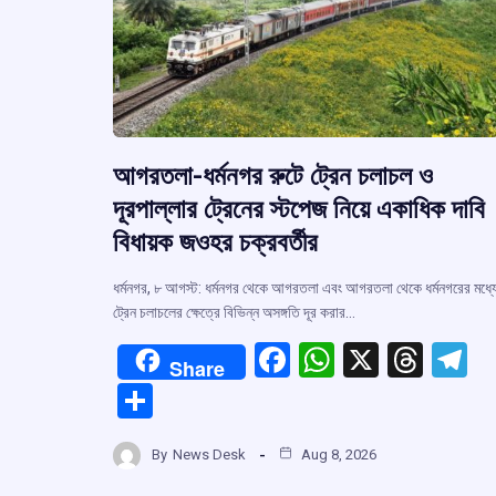
আগরতলা-ধর্মনগর রুটে ট্রেন চলাচল ও
দূরপাল্লার ট্রেনের স্টপেজ নিয়ে একাধিক দাবি
বিধায়ক জওহর চক্রবর্তীর
ধর্মনগর, ৮ আগস্ট: ধর্মনগর থেকে আগরতলা এবং আগরতলা থেকে ধর্মনগরের মধ্য
ট্রেন চলাচলের ক্ষেত্রে বিভিন্ন অসঙ্গতি দূর করার…
F
W
X
T
T
Share
a
h
hr
el
S
ce
at
e
e
h
b
s
a
g
By
News Desk
Aug 8, 2026
ar