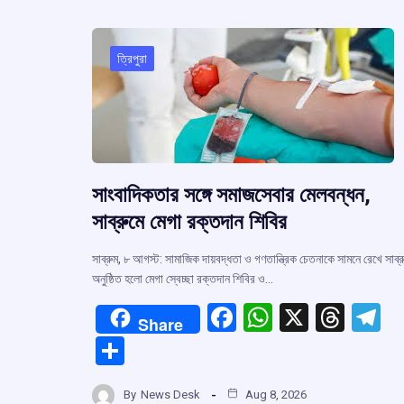
o
A
d
a
e
o
p
s
k
p
ত্রিপুরা
সাংবাদিকতার সঙ্গে সমাজসেবার মেলবন্ধন,
সাব্রুমে মেগা রক্তদান শিবির
সাব্রুম, ৮ আগস্ট: সামাজিক দায়বদ্ধতা ও গণতান্ত্রিক চেতনাকে সামনে রেখে সাব্র
অনুষ্ঠিত হলো মেগা স্বেচ্ছা রক্তদান শিবির ও…
F
W
X
T
T
Share
a
h
hr
el
S
ce
at
e
e
h
b
s
a
g
By
News Desk
Aug 8, 2026