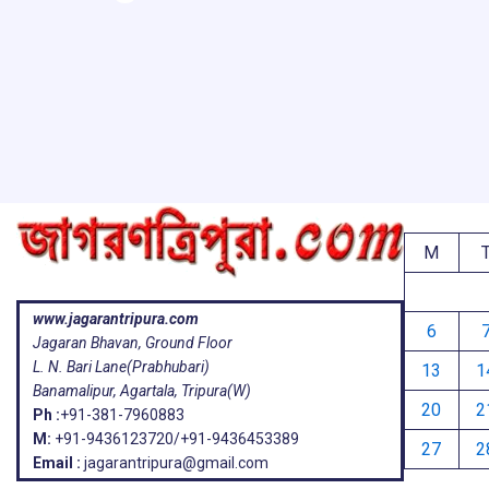
ar
o
A
d
a
e
o
p
s
k
p
M
www.jagarantripura.com
6
Jagaran Bhavan, Ground Floor
L. N. Bari Lane(Prabhubari)
13
1
Banamalipur, Agartala, Tripura(W)
20
2
Ph :
+91-381-7960883
M:
+91-9436123720/+91-9436453389
27
2
Email :
jagarantripura@gmail.com