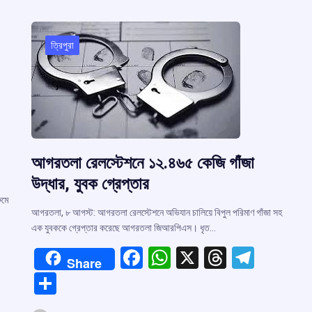
o
p
s
m
k
p
m
ত্রিপুরা
আগরতলা রেলস্টেশনে ১২.৪৬৫ কেজি গাঁজা
উদ্ধার, যুবক গ্রেপ্তার
ুমে
আগরতলা, ৮ আগস্ট: আগরতলা রেলস্টেশনে অভিযান চালিয়ে বিপুল পরিমাণ গাঁজা সহ
এক যুবককে গ্রেপ্তার করেছে আগরতলা জিআরপিএস। ধৃত…
F
W
X
T
T
Share
a
h
hr
el
S
ce
at
e
e
h
r