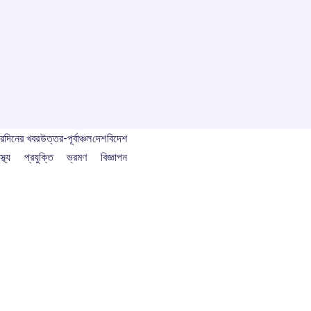
বর
দিনের খবর
উত্তর-পূর্বাঞ্চল
দেশ
বিদেশ
স্থ্য
প্রযুক্তি
ভ্রমণ
বিজ্ঞাপন