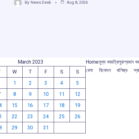
b
s
a
gr
By
News Desk
Aug 8, 2026
ar
o
A
d
a
e
m
o
p
s
m
k
p
March 2023
Home
মুখ্য খবর
ত্রিপুরা
প্রধান খ
খেলা
বিনোদন
বাণিজ্য
স্বা
T
W
T
F
S
S
1
2
3
4
5
7
8
9
10
11
12
4
15
16
17
18
19
1
22
23
24
25
26
8
29
30
31