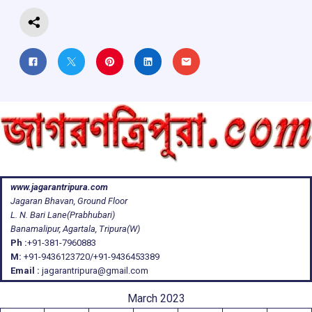
www.jagarantripura.com
Jagaran Bhavan, Ground Floor
L. N. Bari Lane(Prabhubari)
Banamalipur, Agartala, Tripura(W)
Ph :
+91-381-7960883
M:
+91-9436123720/+91-9436453389
Email :
jagarantripura@gmail.com
March 2023