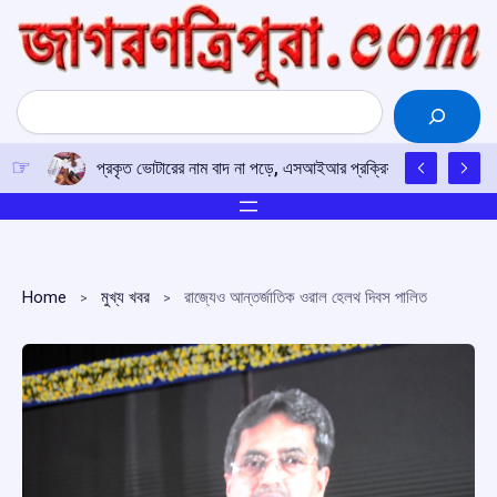
Skip
to
content
Search
বিদ্যুৎ বিল বৃদ্ধি ও স্মার্ট মিটার নিয়ে ক্ষোভ, গোমতী জেলা যুব কংগ্রেসের 
Home
মুখ্য খবর
রাজ্যেও আন্তর্জাতিক ওরাল হেলথ দিবস পালিত