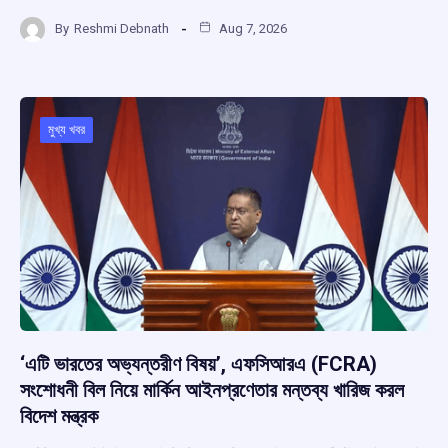
a
h
hr
el
h
By
Reshmi Debnath
Aug 7, 2026
ce
at
e
e
ar
b
s
a
gr
e
o
A
d
a
o
p
s
m
মুখ্য খবর
k
p
‘এটি ভারতের অভ্যন্তরীণ বিষয়’, এফসিআরএ (FCRA)
সংশোধনী বিল নিয়ে মার্কিন আইনপ্রণেতার মন্তব্য খারিজ করল
বিদেশ মন্ত্রক