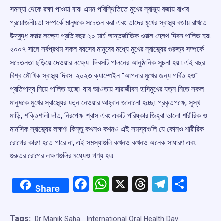
সমস্যা থেকে রক্ষা পাওয়া যায়৷ এমন পরিস্থিতিতে মুখের স্বাস্থ্য বজায় রাখার
প্রয়োজনীয়তা সম্পর্কে মানুষকে সচেতন করা এবং তাদের মুখের স্বাস্থ্য বজায় রাখতে
উদ্বুদ্ধ করার লক্ষ্যে প্রতি বছর ২০ মার্চ আন্তর্জাতিক ওরাল হেলথ দিবস পালিত হয়৷
২০০৭ সালে সর্বপ্রথম সকল বয়সের মানুষের মধ্যে মুখের স্বাস্থ্যের গুরুত্ব সম্পর্কে
সচেতনতা ছড়িয়ে দেওয়ার লক্ষ্যে দিবসটি পালনের আনুষ্ঠানিক সূচনা হয় ৷ এই বছর
বিশ্ব মৌখিক স্বাস্থ্য দিবস ২০২৩ ক্যাম্পেইন ’’আপনার মুখের জন্য গর্বিত হও’’
প্রতিপাদ্য নিয়ে পালিত হচ্ছে৷ যার আওতায় সারাজীবন হাসিমুখের যত্ন নিতে সকল
মানুষকে মুখের স্বাস্থ্যের যত্ন নেওয়ার আহ্বান জানানো হচ্ছে৷ প্রকৃতপক্ষে, সুস্থ
মাড়ি, শক্তিশালী দাঁত, নিরপেক্ষ শ্বাস এবং একটি পরিষ্কার জিহ্বা ভালো শারীরিক ও
মানসিক স্বাস্থ্যের লক্ষণ৷ কিন্তু কখনও কখনও এই সমস্যাগুলি যে কোনও শারীরিক
রোগের কারণ হতে পারে না, এই সমস্যাগুলি কখনও কখনও অনেক সাধারণ এবং
গুরুতর রোগের লক্ষণগুলির মধ্যেও গণ্য হয়৷
Facebook
WhatsApp
X
Threads
Telegr
Shar
Share
Tags:
Dr Manik Saha
International Oral Health Day