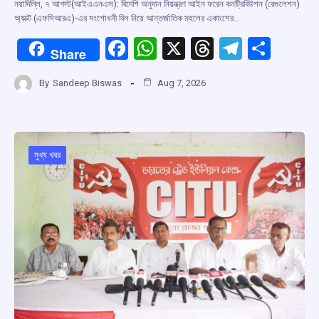
নয়াদিল্লি, ৭ আগস্ট(আইএএনএস): বিদেশি অনুদান নিয়ন্ত্রণ আইন ফরেন কনট্রিবিউশন (রেগুলেশন)
অ্যাক্ট (এফসিআরএ)-এর সংশোধনী বিল নিয়ে আন্তর্জাতিক মহলের একাংশের…
F
W
X
T
T
S
Share
a
h
hr
el
h
By
Sandeep Biswas
Aug 7, 2026
ce
at
e
e
ar
b
s
a
gr
e
o
A
d
a
o
p
s
m
মুখ্য খবর
k
p