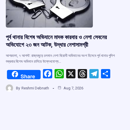
k
p
পূর্ব থানার বিশেষ অভিযানে মাদক কারবার ও নেশা সেবনের
অভিযোগে ২৩ জন আটক, উদ্ধার নেশাসামগ্রী
আগরতলা, ৭ আগস্ট: রাজ্যজুড়ে চলমান নেশা বিরোধী অভিযানের অংশ হিসেবে পূর্ব থানার পুলিশ
শুক্রবার বিশেষ অভিযান চালিয়ে উল্লেখযোগ্য…
F
W
X
T
T
S
Share
a
h
hr
el
h
By
Reshmi Debnath
Aug 7, 2026
ce
at
e
e
ar
b
s
a
gr
e
o
A
d
a
o
p
s
m
k
p