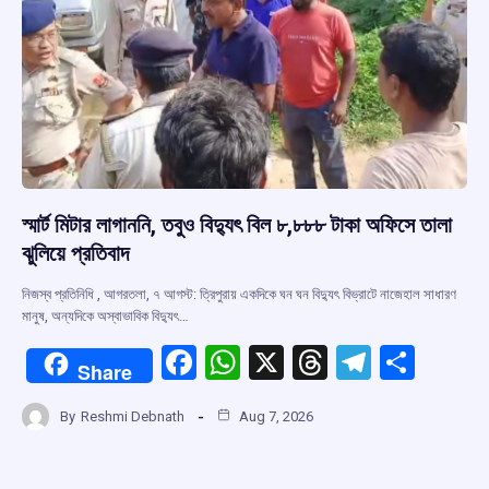
স্মার্ট মিটার লাগাননি, তবুও বিদ্যুৎ বিল ৮,৮৮৮ টাকা অফিসে তালা
ঝুলিয়ে প্রতিবাদ
নিজস্ব প্রতিনিধি , আগরতলা, ৭ আগস্ট: ত্রিপুরায় একদিকে ঘন ঘন বিদ্যুৎ বিভ্রাটে নাজেহাল সাধারণ
মানুষ, অন্যদিকে অস্বাভাবিক বিদ্যুৎ…
F
W
X
T
T
S
Share
a
h
hr
el
h
By
Reshmi Debnath
Aug 7, 2026
ce
at
e
e
ar
b
s
a
gr
e