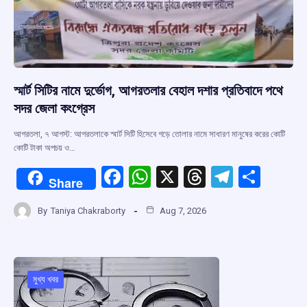
স্মার্ট সিটির নামে দুর্ভোগ, আগরতলার বেহাল দশার প্রতিবাদে পথে
সদর জেলা কংগ্রেস
আগরতলা, ৭ আগস্ট: আগরতলাকে স্মার্ট সিটি হিসেবে গড়ে তোলার নামে সাধারণ মানুষের করের কোটি
কোটি টাকা অপচয় ও…
F
W
X
T
T
S
Share
a
h
hr
el
h
By
Taniya Chakraborty
Aug 7, 2026
ce
at
e
e
ar
b
s
a
gr
e
o
A
d
a
o
p
s
m
মুখ্য খবর