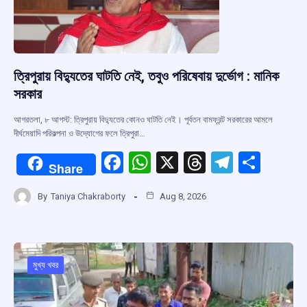
ত্রিপুরায় বিদ্যুতের ঘাটতি নেই, তবুও পরিষেবায় দুর্ভোগ : মানিক
সরকার
আগরতলা, ৮ আগস্ট: ত্রিপুরায় বিদ্যুতের কোনও ঘাটতি নেই। পূর্বতন বামফ্রন্ট সরকারের আমলে
দীর্ঘমেয়াদি পরিকল্পনা ও উদ্যোগের ফলে ত্রিপুরা…
F
W
X
T
T
S
Share
a
h
hr
el
h
By
Taniya Chakraborty
Aug 8, 2026
ce
at
e
e
ar
b
s
a
gr
e
o
A
d
a
o
p
s
m
মুখ্য খবর
k
p