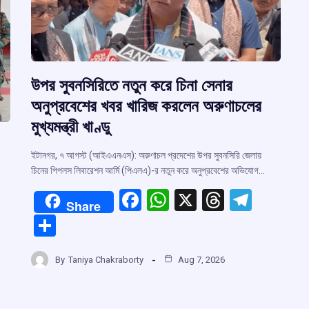
উপর সুবনসিরিতে নতুন করে চিনা সেনার
অনুপ্রবেশের খবর খারিজ করলেন অরুণাচলের
মুখ্যমন্ত্রী খাণ্ডু
ইটানগর, ৭ আগস্ট (আইএএনএস): অরুণাচল প্রদেশের উপর সুবনসিরি জেলায়
চিনের পিপলস লিবারেশন আর্মি (পিএলএ)-র নতুন করে অনুপ্রবেশের অভিযোগ…
F
W
X
T
T
Share
a
h
hr
el
S
ce
at
e
e
h
b
s
a
gr
By
Taniya Chakraborty
Aug 7, 2026
ar
o
A
d
a
e