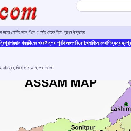
Search
 মাঝে মোদির সঙ্গে শিন্দে গোষ্ঠীর বৈঠক নিয়ে প্রশ্ন উদ্ধবের
্রিপুরা
প্রধান খবর
দিনের খবর
উত্তর-পূর্বাঞ্চল
দেশ
বিদেশ
খেলা
বিনোদন
বাণিজ্য
স্বাস্থ্য
প্র
া নাম মুছে দিয়েছে বড়ো ছাত্র সংস্থা