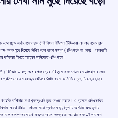
লায় লেখা নাম মুছে দিয়েছে বড়ো
ক বড়োল্যান্ড অর্থাৎ বড়োল্যান্ড টেরিটরিয়াল রিজিওন (বিটিআর)-এ৷ তাই বড়োল্যান্ড
পে নাম-ফলক মুছে দিয়েছে নিখিল বড়ো ছাত্র সংস্থা (এবিএসইউ বা এবসু)। পাশাপাশি
বড়ো বর্ণমালায় লিখতে আহ্বান জানিয়েছে এবিএসইউ।
এসইউ। বিটিআর-এ বড়ো ভাষার প্রধান্যের দাবি তুলে আজ সোমবার বড়োল্যান্ডের সদর
ক প্রতিষ্ঠানের নাম ব্যবহৃত সাইনবোর্ডগুলি কালো কালি দিয়ে মুছে দিয়েছেন ছাত্র
ইংরেজি বর্ণমালায় লেখা শব্দবন্ধগুলি মুছে দেওয়া হয়েছে। এ প্রসঙ্গে এবিএসইউর
কার দেওয়া উচিত। নামের বোর্ডে প্রথমে বড়ো, দ্বিতীয় অসমিয়া এবং তৃতীয়
ধানের সঙ্গে আলাপ-আলোচনা সত্ত্বেও কোনও গুরুত্ব না দেওয়ায় আজ এই পদক্ষেপ