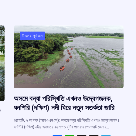
o
p
s
m
r
k
p
m
উত্তর-পূর্বাঞ্চল
অসমে বন্যা পরিস্থিতি এখনও উদ্বেগজনক,
ধনশিরি (দক্ষিণ) নদী ঘিরে নতুন সতর্কতা জারি
জ
গুয়াহাটি, ৭ আগস্ট (আইএএনএস): অসমে বন্যা পরিস্থিতি এখনও উদ্বেগজনক।
ধনশিরি (দক্ষিণ) নদীর জলস্তর ক্রমাগত বৃদ্ধি পাওয়ায় গোলাঘাট জেলায়…