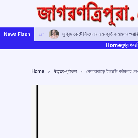
Skip
to
content
সুপ্রিম কোর্টে শিবসেনার নাম-প্রতীক মামলার শুনানির
News Flash
Home
মুখ্য খবর
ত
Home
উত্তর-পূর্বাঞ্চল
কোকরাঝাড়ে ইংরেজি বর্ণমালায় লেখ