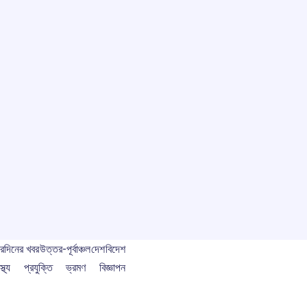
বর
দিনের খবর
উত্তর-পূর্বাঞ্চল
দেশ
বিদেশ
স্থ্য
প্রযুক্তি
ভ্রমণ
বিজ্ঞাপন