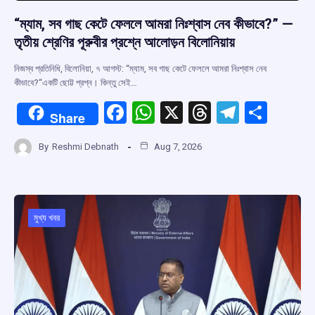
“ম্যাম, সব গাছ কেটে ফেললে আমরা নিঃশ্বাস নেব কীভাবে?” —
তৃতীয় শ্রেণির পূরুবীর প্রশ্নে আলোড়ন বিলোনিয়ায়
নিজস্ব প্রতিনিধি, বিলোনিয়া, ৭ আগস্ট: “ম্যাম, সব গাছ কেটে ফেললে আমরা নিঃশ্বাস নেব
কীভাবে?“একটি ছোট্ট প্রশ্ন। কিন্তু সেই…
F
W
X
T
T
S
Share
a
h
hr
el
h
By
Reshmi Debnath
Aug 7, 2026
ce
at
e
e
ar
b
s
a
gr
e
o
A
d
a
o
p
s
m
মুখ্য খবর
k
p