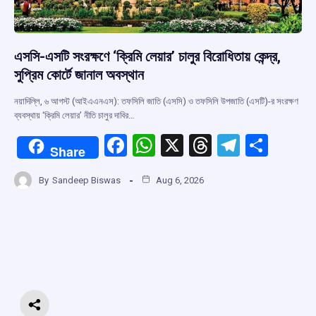
এসসি-এসটি সংরক্ষণে ‘ক্রিমি লেয়ার’ চালুর বিরোধিতায় কেন্দ্র,
সুপ্রিম কোর্টে জানাল অবস্থান
নয়াদিল্লি, ৬ আগস্ট (আইএএনএস): তফসিলি জাতি (এসসি) ও তফসিলি উপজাতি (এসটি)-র সংরক্ষণ
ব্যবস্থায় ‘ক্রিমি লেয়ার’ নীতি চালুর দাবির…
F
W
X
T
T
S
Share
a
h
hr
el
h
By
Sandeep Biswas
Aug 6, 2026
ce
at
e
e
ar
b
s
a
gr
e
o
A
d
a
o
p
s
m
k
p