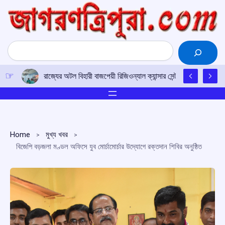
Skip
to
content
Search
রাজ্যের অটল বিহারী বাজপেয়ী রিজিওন্যাল ক্যান্সার সেন্টারে উত্তর-পূর্ব
Home
মুখ্য খবর
বিজেপি বড়জলা মণ্ডল অফিসে যুব মোর্চামোর্চার উদ্যোগে রক্তদান শিবির অনুষ্ঠিত