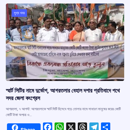
o
A
d
a
o
p
s
m
মুখ্য খবর
k
p
স্মার্ট সিটির নামে দুর্ভোগ, আগরতলার বেহাল দশার প্রতিবাদে পথে
সদর জেলা কংগ্রেস
আগরতলা, ৭ আগস্ট: আগরতলাকে স্মার্ট সিটি হিসেবে গড়ে তোলার নামে সাধারণ মানুষের করের কোটি
কোটি টাকা অপচয় ও…
F
W
X
T
T
S
Share