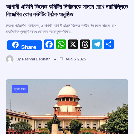
আগামী এডিসি ভিলেজ কমিটির নির্বাচনকে সামনে রেখে নয়াদিল্লিতে
বিজেপির কোর কমিটির বৈঠক অনুষ্ঠিত
নিজস্ব প্রতিনিধি, আগরতলা, ৬ আগস্ট: আগামী এডিসি ভিলেজ কমিটির নির্বাচনকে সামনে রেখে
রাজনৈতিক প্রস্তুতি আরও জোরদার করতে বৃহস্পতিবার…
F
W
X
T
T
S
Share
a
h
hr
el
h
By
Reshmi Debnath
Aug 6, 2026
ce
at
e
e
ar
b
s
a
gr
e
o
A
d
a
o
p
s
m
মুখ্য খবর
k
p