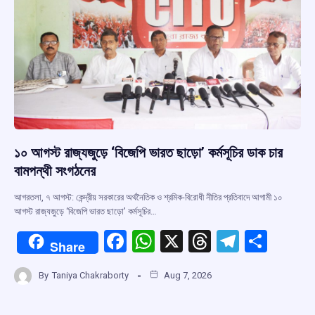
১০ আগস্ট রাজ্যজুড়ে ‘বিজেপি ভারত ছাড়ো’ কর্মসূচির ডাক চার
বামপন্থী সংগঠনের
আগরতলা, ৭ আগস্ট: কেন্দ্রীয় সরকারের অর্থনৈতিক ও শ্রমিক-বিরোধী নীতির প্রতিবাদে আগামী ১০
আগস্ট রাজ্যজুড়ে ‘বিজেপি ভারত ছাড়ো’ কর্মসূচির…
F
W
X
T
T
S
Share
a
h
hr
el
h
By
Taniya Chakraborty
Aug 7, 2026
ce
at
e
e
ar
b
s
a
gr
e