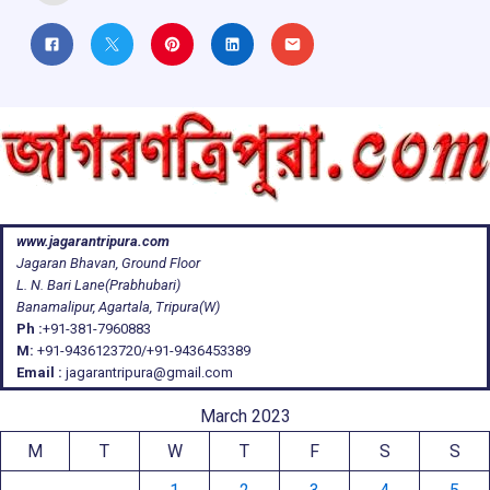
www.jagarantripura.com
Jagaran Bhavan, Ground Floor
L. N. Bari Lane(Prabhubari)
Banamalipur, Agartala, Tripura(W)
Ph :
+91-381-7960883
M:
+91-9436123720/+91-9436453389
Email :
jagarantripura@gmail.com
March 2023
M
T
W
T
F
S
S