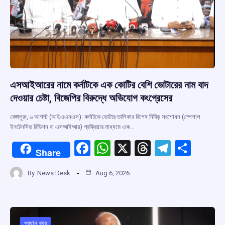
এসআইআরের নামে কর্নাটকে এক কোটির বেশি ভোটারের নাম বাদ
দেওয়ার চেষ্টা, বিজেপির বিরুদ্ধে অভিযোগ কংগ্রেসের
বেঙ্গালুরু, ৬ আগস্ট (আইএএনএস): কর্নাটকে ভোটার তালিকার বিশেষ নিবিড় সংশোধন (স্পেশাল
ইনটেনসিভ রিভিশন বা এসআইআর) প্রক্রিয়ার মাধ্যমে এক…
F
W
X
T
T
S
Share
a
h
hr
el
h
By
News Desk
Aug 6, 2026
ce
at
e
e
ar
b
s
a
gr
e
o
A
d
a
প্রধান খবর