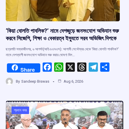
‘কিয়া বোলতি পাবলিক?’ নামে দেশজুড়ে জনসংযোগ অভিযান শুরু
করবে সিজেপি, শিক্ষা ও বেকারত্ব ইস্যুতে সরব অভিজিৎ দিপকে
ছত্রপতি সম্ভাজীনগর, ৬ আগস্ট(আইএএনএস): আগামী সেপ্টেম্বর থেকে ‘কিয়া বোলতি পাবলিক?’
নামে দেশব্যাপী জনসংযোগ অভিযান শুরু করার ঘোষণা দিল…
F
W
X
T
T
S
Share
a
h
hr
el
h
By
Sandeep Biswas
Aug 6, 2026
ce
at
e
e
ar
b
s
a
gr
e
o
A
d
a
o
p
s
m
প্রধান খবর
k
p