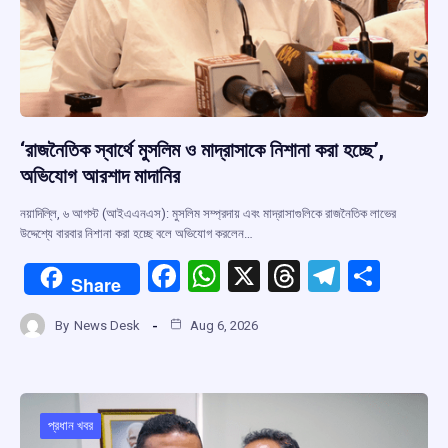
‘রাজনৈতিক স্বার্থে মুসলিম ও মাদ্রাসাকে নিশানা করা হচ্ছে’,
অভিযোগ আরশাদ মাদানির
নয়াদিল্লি, ৬ আগস্ট (আইএএনএস): মুসলিম সম্প্রদায় এবং মাদ্রাসাগুলিকে রাজনৈতিক লাভের
উদ্দেশ্যে বারবার নিশানা করা হচ্ছে বলে অভিযোগ করলেন…
F
W
X
T
T
S
Share
a
h
hr
el
h
By
News Desk
Aug 6, 2026
ce
at
e
e
ar
b
s
a
gr
e
o
A
d
a
o
p
s
m
প্রধান খবর