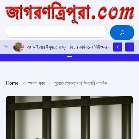
Skip
to
content
Search
এসআইআর ইস্যুতে রাজ্য নির্বাচন কমিশনের সিইও-র কাছে আইপিএফটির ড
Home
প্রধান খবর
পুণেতে গ্রেফতার পাকিস্তানি নাগরিক