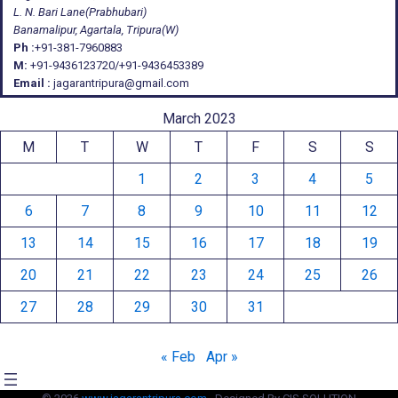
L. N. Bari Lane(Prabhubari)
Banamalipur, Agartala, Tripura(W)
Ph :
+91-381-7960883
M:
+91-9436123720/+91-9436453389
Email :
jagarantripura@gmail.com
March 2023
M
T
W
T
F
S
S
1
2
3
4
5
6
7
8
9
10
11
12
13
14
15
16
17
18
19
20
21
22
23
24
25
26
27
28
29
30
31
« Feb
Apr »