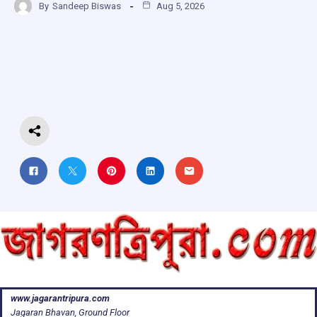
By
Sandeep Biswas
Aug 5, 2026
ce
at
e
e
ar
b
s
a
gr
e
o
A
d
a
o
p
s
m
k
p
www.jagarantripura.com
Jagaran Bhavan, Ground Floor