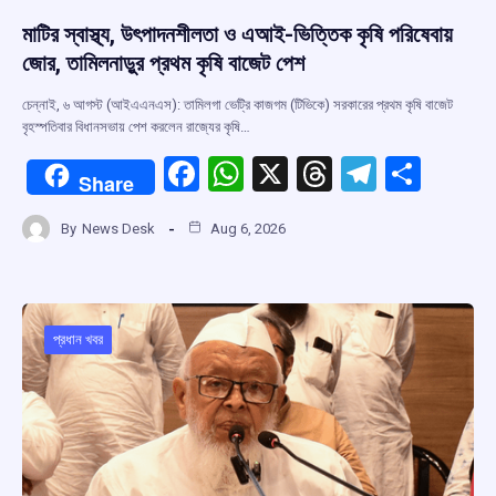
মাটির স্বাস্থ্য, উৎপাদনশীলতা ও এআই-ভিত্তিক কৃষি পরিষেবায়
জোর, তামিলনাড়ুর প্রথম কৃষি বাজেট পেশ
চেন্নাই, ৬ আগস্ট (আইএএনএস): তামিলগা ভেট্রি কাজগম (টিভিকে) সরকারের প্রথম কৃষি বাজেট
বৃহস্পতিবার বিধানসভায় পেশ করলেন রাজ্যের কৃষি…
F
W
X
T
T
S
Share
a
h
hr
el
h
By
News Desk
Aug 6, 2026
ce
at
e
e
ar
b
s
a
gr
e
o
A
d
a
o
p
s
m
প্রধান খবর
k
p